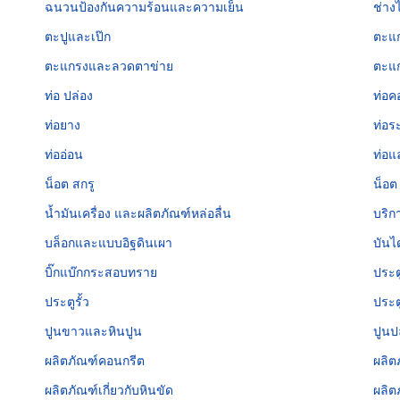
ฉนวนป้องกันความร้อนและความเย็น
ช่างไ
ตะปูและเป๊ก
ตะแก
ตะแกรงและลวดตาข่าย
ตะแก
ท่อ ปล่อง
ท่อค
ท่อยาง
ท่อร
ท่ออ่อน
ท่อแ
น็อต สกรู
น็อต
น้ำมันเครื่อง และผลิตภัณฑ์หล่อลื่น
บริก
บล็อกและแบบอิฐดินเผา
บันไ
บิ๊กแบ๊กกระสอบทราย
ประต
ประตูรั้ว
ประต
ปูนขาวและหินปูน
ปูนป
ผลิตภัณฑ์คอนกรีต
ผลิต
ผลิตภัณฑ์เกี่ยวกับหินขัด
ผลิต