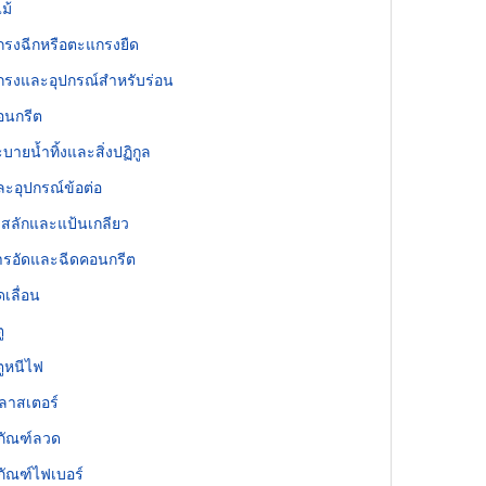
ม้
รงฉีกหรือตะแกรงยืด
รงและอุปกรณ์สำหรับร่อน
อนกรีต
ะบายน้ำทิ้งและสิ่งปฏิกูล
ละอุปกรณ์ข้อต่อ
 สลักและแป้นเกลียว
ารอัดและฉีดคอนกรีต
ดเลื่อน
ู
ูหนีไฟ
ลาสเตอร์
ภัณฑ์ลวด
ภัณฑ์ไฟเบอร์