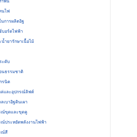
ทำพื้น
ุทนไฟ
ุในการผลิตอิฐ
ช์บอร์ดไฟฟ้า
ะน้ำยารักษาเนื้อไม้
ระดับ
่อนธรรมชาติ
กรนิต
ล่และอุปกรณ์ลิฟต์
วลเบาอิฐดินเผา
รณ์ขุดและขุดคู
รณ์ประหยัดพลังงานไฟฟ้า
รณ์สี