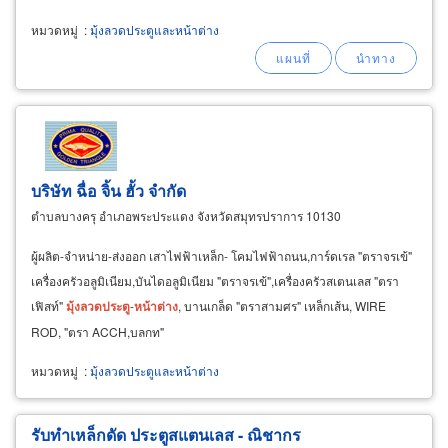
หมวดหมู่
:
มุ้งลวดประตูและหน้าต่าง
บริษัท ฉื่อ จิ้น ฮั้ว จำกัด
ตำบลบางครุ อำเภอพระประแดง จังหวัดสมุทรปราการ 10130
ผู้ผลิต-จำหน่าย-ส่งออก เสาไฟฟ้าเหล็ก- โคมไฟฟ้าถนน,การ์ดเรล "ตราจรเข้"
เครื่องครัวอลูมิเนียม,บันไดอลูมิเนียม "ตราจรเข้",เครื่องครัวสเตนเลส "ตรา
เฟิสท์"
มุ้ง
ลวด
ประตู
-
หน้าต่าง
, บานเกล็ด "ตราสามศร" เหล็กเส้น, WIRE
ROD, "ตรา ACCH,บลกท"
หมวดหมู่
:
มุ้งลวดประตูและหน้าต่าง
รับทำเหล็กดัด ประตูสแตนเลส - ณิชากร