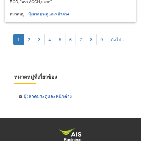
ROD, "ตรา ACCH,บลกท"
หมวดหมู่
:
มุ้งลวดประตูและหน้าต่าง
Pagination
Current
1
Page
2
Page
3
Page
4
Page
5
Page
6
Page
7
Page
8
Page
9
Next
ถัดไป ›
page
page
หมวดหมู่ที่เกี่ยวข้อง
มุ้งลวดประตูและหน้าต่าง