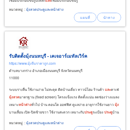
เชื่อมประกอบขึ้นรูปเหล็ก
และ
เชื่อมประกอบขึ้นรู
ปงานสแตนเลส พระประแดง ขึ้นรูปตามแบบของ
หมวดหมู่
:
มุ้งลวดประตูและหน้าต่าง
ลูกค้า รับงานตรงจากเจ้าของงานบ้าน อาคาร
โรงงาน รับงานจากผู้รับเหมาโครงการก่อสร้าง
รับติดตั้งมุ้งนนทบุรี - เคเจอาร์เมทัลเวิร์ค
https://www.มุ้งจีบราคาถูก.com
ตำบลบางกร่าง อำเภอเมืองนนทบุรี จังหวัดนนทบุรี
11000
ระบบรางลื่น ใช้งานง่าย ไม่สะดุด ติดบ้านเดี่ยว ทาวน์โฮม ร้านค้า
และ
คาเฟ่
มุ้ง
ลวด
มาตรฐาน (fixed screen) โครงแข็งแรง ติดตั้งแน่น ลดช่องว่างแมลง
เหมาะ
หน้าต่าง
ทั่วไป บ้าน คอนโด ออฟฟิศ ดูแลง่าย อายุการใช้งานยาว
มุ้ง
บานเลื่อน เปิด-ปิดซ้ายขวา ใช้งานสะดวก เหมาะกับ
ประตู
ระเบียง
ประตู
บ้าน
รองรับพื้นที่ใช้งานประจำวัน
หมวดหมู่
:
มุ้งลวดประตูและหน้าต่าง