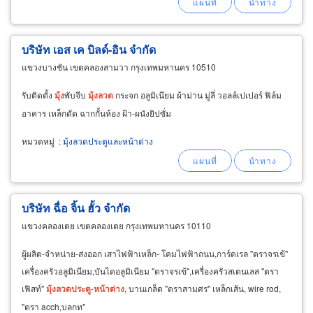
บริษัท เอส เค บิลด์-อิน จำกัด
แขวงบางชัน เขตคลองสามวา กรุงเทพมหานคร 10510
รับติดตั้ง
มุ้ง
พับจีบ
มุ้ง
ลวด
กระจก อลูมิเนียม ผ้าม่าน มู่ลี่ วอลล์เปเปอร์ ฟิล์ม
อาคาร เหล็กดัด ฉากกั้นห้อง ฝ้า-ผนังยิปซั่ม
หมวดหมู่
:
มุ้งลวดประตูและหน้าต่าง
บริษัท ฉื่อ จิ้น ฮั้ว จำกัด
แขวงคลองเตย เขตคลองเตย กรุงเทพมหานคร 10110
ผู้ผลิต-จำหน่าย-ส่งออก เสาไฟฟ้าเหล็ก- โคมไฟฟ้าถนน,การ์ดเรล "ตราจรเข้"
เครื่องครัวอลูมิเนียม,บันไดอลูมิเนียม "ตราจรเข้",เครื่องครัวสเตนเลส "ตรา
เฟิสท์"
มุ้ง
ลวด
ประตู
-
หน้าต่าง
, บานเกล็ด "ตราสามศร" เหล็กเส้น, wire rod,
"ตรา acch,บลกท"