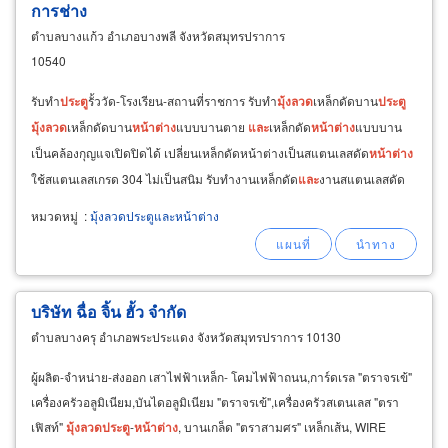
การช่าง
ตำบลบางแก้ว อำเภอบางพลี จังหวัดสมุทรปราการ
10540
รับทำ
ประตู
รั้ววัด-โรงเรียน-สถานที่ราชการ รับทำ
มุ้ง
ลวด
เหล็กดัดบาน
ประตู
มุ้ง
ลวด
เหล็กดัดบาน
หน้าต่าง
แบบบานตาย
และ
เหล็กดัด
หน้าต่าง
แบบบาน
เป็นคล้องกุญแจเปิดปิดได้ เปลี่ยนเหล็กดัดหน้าต่างเป็นสแตนเลสดัด
หน้าต่าง
ใช้สแตนเลสเกรด 304 ไม่เป็นสนิม รับทำงานเหล็กดัด
และ
งานสแตนเลสดัด
หมวดหมู่
:
มุ้งลวดประตูและหน้าต่าง
บริษัท ฉื่อ จิ้น ฮั้ว จำกัด
ตำบลบางครุ อำเภอพระประแดง จังหวัดสมุทรปราการ 10130
ผู้ผลิต-จำหน่าย-ส่งออก เสาไฟฟ้าเหล็ก- โคมไฟฟ้าถนน,การ์ดเรล "ตราจรเข้"
เครื่องครัวอลูมิเนียม,บันไดอลูมิเนียม "ตราจรเข้",เครื่องครัวสเตนเลส "ตรา
เฟิสท์"
มุ้ง
ลวด
ประตู
-
หน้าต่าง
, บานเกล็ด "ตราสามศร" เหล็กเส้น, WIRE