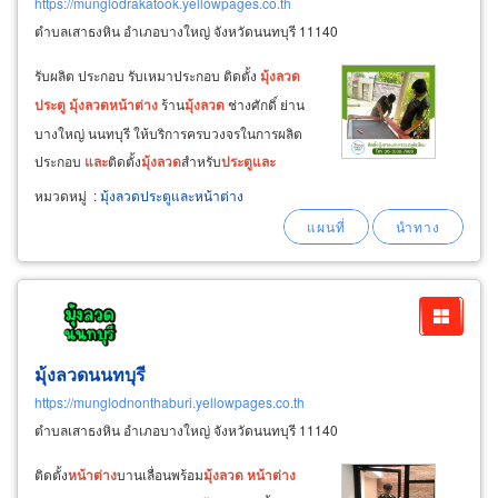
https://munglodrakatook.yellowpages.co.th
ตำบลเสาธงหิน อำเภอบางใหญ่ จังหวัดนนทบุรี 11140
รับผลิต ประกอบ รับเหมาประกอบ ติดตั้ง
มุ้ง
ลวด
ประตู
มุ้ง
ลวด
หน้าต่าง
ร้าน
มุ้ง
ลวด
ช่างศักดิ์ ย่าน
บางใหญ่ นนทบุรี ให้บริการครบวงจรในการผลิต
ประกอบ
และ
ติดตั้ง
มุ้ง
ลวด
สำหรับ
ประตู
และ
หน้าต่าง
ทั้งแบบบานเลื่อนสไลด์
และ
แบบบานเปิด
หมวดหมู่
:
มุ้งลวดประตูและหน้าต่าง
ปิด ในราคาที่เหมาะสม การติดตั้งสามารถทำได้ทั้ง
ด้านใน
และ
ด้านนอกของบ้าน ช่วยป้องกันสัตว์
และ
แมลงไม่ให้เข้ามาในบ้าน
มุ้งลวดนนทบุรี
https://munglodnonthaburi.yellowpages.co.th
ตำบลเสาธงหิน อำเภอบางใหญ่ จังหวัดนนทบุรี 11140
ติดตั้ง
หน้าต่าง
บานเลื่อนพร้อม
มุ้ง
ลวด
หน้าต่าง