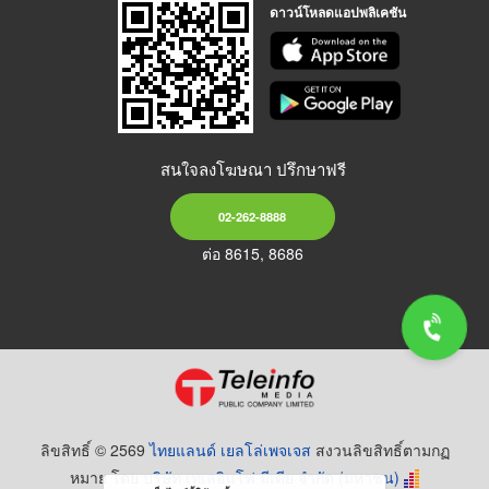
ดาวน์โหลดแอปพลิเคชัน
สนใจลงโฆษณา ปรึกษาฟรี
02-262-8888
ต่อ 8615, 8686
ลิขสิทธิ์ © 2569
ไทยแลนด์ เยลโล่เพจเจส
สงวนลิขสิทธิ์ตามกฏ
หมาย โดย
บริษัท เทเลอินโฟ มีเดีย จำกัด (มหาชน)