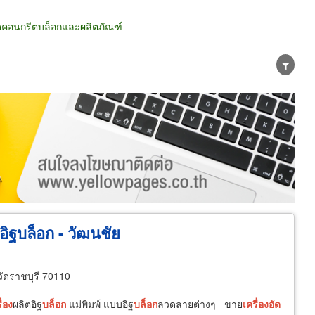
ัดคอนกรีตบล็อกและผลิตภัณฑ์
น่าย
ผู้ส่งออก/นำเข้า
ธุรกิจบริการ
ดอิฐบล็อก - วัฒนชัย
ัดราชบุรี 70110
ื่อง
ผลิตอิฐ
บล็อก
แม่พิมพ์ แบบอิฐ
บล็อก
ลวดลายต่างๆ ขาย
เครื่อง
อัด