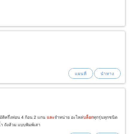
ัติครึ่งท่อน 4 ก้อน 2 แกน
และ
จำหน่าย อะไหล่
บล็อก
ทุกรุ่นทุกชนิด
้ำ ถังส้วม แบบพิมพ์เสา