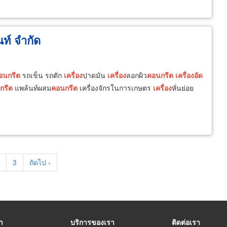
นท์ จำกัด
อนกรีต
รถเข็น รถตัก
เครื่อง
ปาดมัน
เครื่อง
ลอกผิว
คอนกรีต
เครื่อง
อัด
กรีต
แพล้นท์ผสม
คอนกรีต
เครื่องจักรในการเกษตร
เครื่อง
หั่นย่อย
t
age
Page
3
Next
ถัดไป ›
page
รา
บริการของเรา
ติดต่อเรา