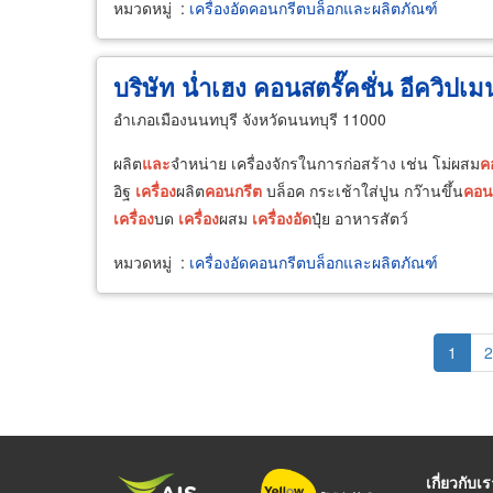
หมวดหมู่
:
เครื่องอัดคอนกรีตบล็อกและผลิตภัณฑ์
บริษัท น่ำเฮง คอนสตรั๊คชั่น อีควิปเม
อำเภอเมืองนนทบุรี จังหวัดนนทบุรี 11000
ผลิต
และ
จำหน่าย เครื่องจักรในการก่อสร้าง เช่น โม่ผสม
ค
อิฐ
เครื่อง
ผลิต
คอนกรีต
บล็อค กระเช้าใส่ปูน กว๊านขึ้น
คอน
เครื่อง
บด
เครื่อง
ผสม
เครื่อง
อัด
ปุ๋ย อาหารสัตว์
หมวดหมู่
:
เครื่องอัดคอนกรีตบล็อกและผลิตภัณฑ์
Pagination
Curren
1
P
2
page
เกี่ยวกับเ