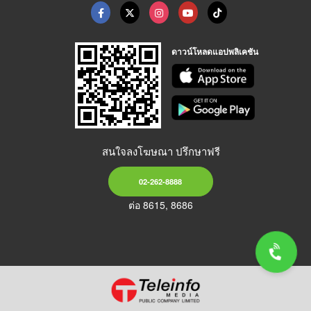
ดาวน์โหลดแอปพลิเคชัน
สนใจลงโฆษณา ปรึกษาฟรี
02-262-8888
ต่อ 8615, 8686