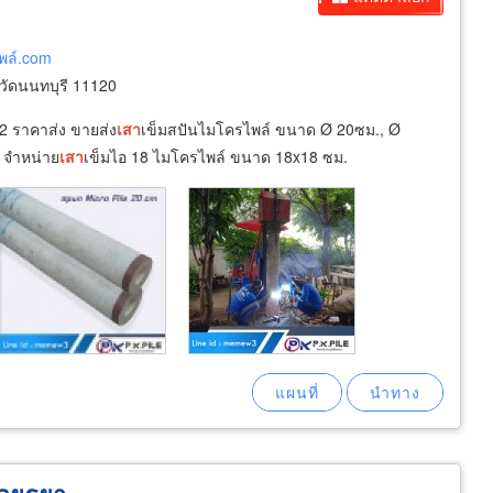
พล์.com
วัดนนทบุรี 11120
22 ราคาส่ง ขายส่ง
เสา
เข็มสปันไมโครไพล์ ขนาด Ø 20ซม., Ø
 จำหน่าย
เสา
เข็มไอ 18 ไมโครไพล์ ขนาด 18x18 ซม.