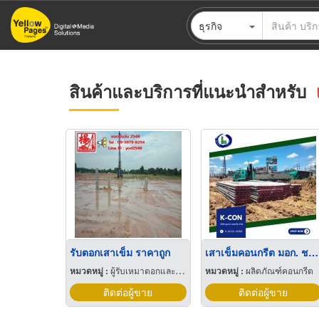
ข้าม
ธุรกิจ
ไป
ยัง
เนื้อหา
หลัก
สินค้าและบริการที่แนะนำสำหรับ
รับตอกเสาเข็ม ราคาถูก
เสาเข็มคอนกรีต มอก. ชลบุรี
หมวดหมู่ :
ผู้รับเหมาตอกและเจาะเสาเข็ม
หมวดหมู่ :
ผลิตภัณฑ์คอนกรีต
ติดต่อผู้ขาย
ติดต่อผู้ขาย