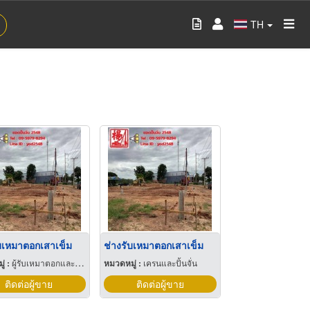
TH
ับเหมาตอกเสาเข็ม
ช่างรับเหมาตอกเสาเข็ม
่ :
ผู้รับเหมาตอกและเจาะเสาเข็ม
หมวดหมู่ :
เครนและปั้นจั่น
ติดต่อผู้ขาย
ติดต่อผู้ขาย