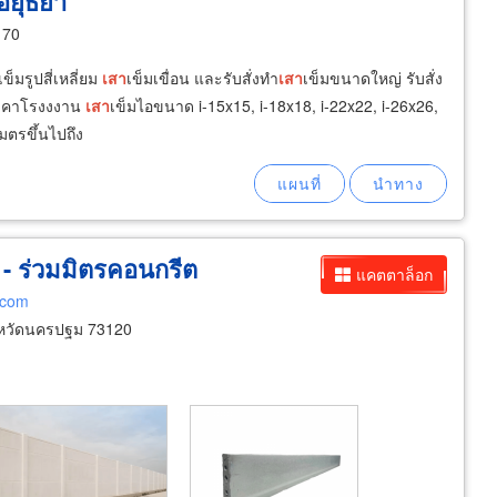
อยุธยา
170
เข็มรูปสี่เหลี่ยม
เสา
เข็มเขื่อน และรับสั่งทำ
เสา
เข็มขนาดใหญ่ รับสั่ง
ราคาโรงงงาน
เสา
เข็มไอขนาด i-15x15, i-18x18, i-22x22, i-26x26,
มตรขึ้นไปถึง
- ร่วมมิตรคอนกรีต
แคตตาล็อก
.com
งหวัดนครปฐม 73120