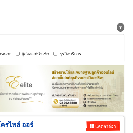
ำหน่าย
ผู้ส่งออก/นำเข้า
ธุรกิจบริการ
ครไพล์ ออร์
แคตตาล็อก