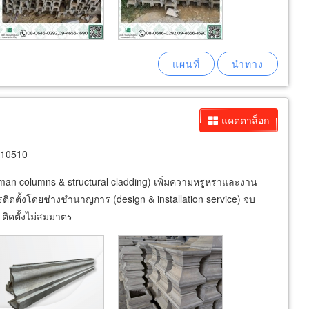
แคตตาล็อก
 10510
man columns & structural cladding) เพิ่มความหรูหราและงาน
ติดตั้งโดยช่างชำนาญการ (design & installation service) จบ
 ติดตั้งไม่สมมาตร