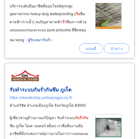
บริการระดับมืออาชีพที่ตอบโจทย์ทุกกลุ่ม
อุตสาหกรรม heavy-duty waterproofing (
กัน
ซึม
ดาดฟ้า/รางน้ำ) จบปัญหาดาดฟ้า
รั่ว
ซึมถาวรด้วย
แผ่นเมมเบรนและระบบ pure polyurea ที่ยืดหยุ่น
สูง food & pharma protection (พื้นโรงงาน
หมวดหมู่
:
ผู้รับเหมากันรั่ว
มาตรฐานสากล) ระบบพื้น pu/epoxy ไร้รอยต่อ
ปลอดเชื้อรา ทนสารเคมี สำหรับโรงงานอาหารและ
ยาโดยเฉพาะ
รับทำระบบกันรั่วกันซึม ภูเก็ต
https://okwaterstop.yellowpages.co.th
ตำบลวิชิต อำเภอเมืองภูเก็ต จังหวัดภูเก็ต 83000
ผู้เชี่ยวชาญด้านงานแก้ปัญหา รับทำระบบ
กัน
รั่ว
กัน
ซึม ภูเก็ต โอเค วอเตอร์ สต็อป เราคือทีมงานมือ
อาชีพที่มีประสบการณ์ยาวนานในการวางแผนและ