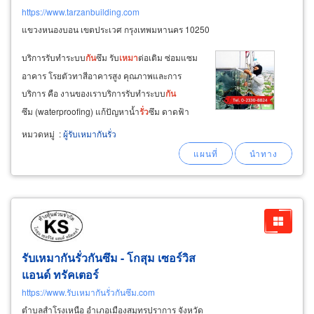
https://www.tarzanbuilding.com
แขวงหนองบอน เขตประเวศ กรุงเทพมหานคร 10250
บริการรับทำระบบ
กัน
ซึม รับ
เหมา
ต่อเติม ซ่อมแซม
อาคาร โรยตัวทาสีอาคารสูง คุณภาพและการ
บริการ คือ งานของเราบริการรับทำระบบ
กัน
ซึม (waterproofing) แก้ปัญหาน้ำ
รั่ว
ซึม ดาดฟ้า
เพดาน หลังคา ผนังอาคาร โรยตัวซ่อมผนังตึก
รั่ว
หมวดหมู่
:
ผู้รับเหมากันรั่ว
ซึม โรยตัวซ่อมรอยร้าว ซีลรอย
รั่ว
ขอบหน้าต่าง รับ
ซ่อมรอยแตกร้าวภายนอกอาคาร
รับเหมากันรั่วกันซึม - โกสุม เซอร์วิส
แอนด์ ทรัคเตอร์
https://www.รับเหมากันรั่วกันซึม.com
ตำบลสำโรงเหนือ อำเภอเมืองสมุทรปราการ จังหวัด