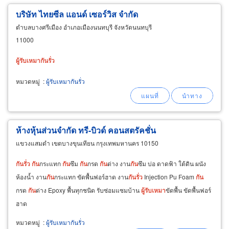
บริษัท ไทยซีล แอนด์ เซอร์วิส จำกัด
ตำบลบางศรีเมือง อำเภอเมืองนนทบุรี จังหวัดนนทบุรี
11000
ผู้รับ
เหมา
กัน
รั่ว
หมวดหมู่
:
ผู้รับเหมากันรั่ว
ห้างหุ้นส่วนจำกัด ทรี-บิวด์ คอนสตรัคชั่น
แขวงแสมดำ เขตบางขุนเทียน กรุงเทพมหานคร 10150
กัน
รั่ว
กัน
กระแทก
กัน
ซึม
กัน
กรด
กัน
ด่าง งาน
กัน
ซึม บ่อ ดาดฟ้า ใต้ดิน ผนัง
ห้องน้ำ งาน
กัน
กระแทก ขัดพื้นฟอร์ฮาด งาน
กัน
รั่ว
Injection Pu Foam
กัน
กรด
กัน
ด่าง Epoxy พื้นทุกชนิด รับซ่อมแซมบ้าน
ผู้รับ
เหมา
ขัดพื้น ขัดพื้นฟอร์
ฮาด
หมวดหมู่
:
ผู้รับเหมากันรั่ว