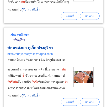
ติดตั้งระบบ
กัน
ซึมสำหรับโครงการขนาดเล็กถึงใหญ่
เราใช้หลักการทางวิทยาศาสตร์เพื่อวิเคราะห์
หมวดหมู่
:
ผู้รับเหมากันรั่ว
สาเหตุของรอย
รั่ว
ก่อนจะเลือกโซลูชันที่ยั่งยืนที่สุด
เมื่อใดมีปัญหาเรื่องคอนกรีตร้าวหลังคาหรือดาดฟ้า
คอนกรีต
รั่ว
ซึม
ซ่อมหลังคา ภูเก็ต ช่างสุริยา
https://suriyaroof.yellowpages.co.th
ตำบลศรีสุนทร อำเภอถลาง จังหวัดภูเก็ต 83110
รอยแตกร้าว รอต่อของดาดฟ้า ที่แยกออกจาก
กัน
แก้ปัญหาน้ำ
รั่ว
ซึมจากรอยต่อพื้นผนังภายนอก ทำ
กัน
รั่ว
กัน
ซึมดาดฟ้า
กัน
รั่ว
ซึมผนังอาคาร อุดรอย
รั่ว
ระหว่างรอยร้าวรอยเชื่อมต่อผนังกับเสาและคาน
อุดรอย
รั่ว
ขอบวงกบประตูหน้าต่าง งานซ่อมฝ้า
หมวดหมู่
:
ผู้รับเหมากันรั่ว
เพดาน รื้อฝ้าเก่าบวมน้ำขึ้นรา ฝ้าเดิมผุ ห้อยหลุด
ร่วงจากปัญหารอยน้ำ
รั่ว