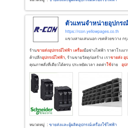
ตัวแทนจำหน่ายอุปกรณ
https://rcon.yellowpages.co.th
แขวงสามเสนนอก เขตห้วยขวาง กร
ร้าน
ขายส่ง
อุปกรณ์
ไฟฟ้า
เครื่อง
มือช่างไฟฟ้า ราคาโรงงาน
ค้าปลีก
อุปกรณ์
ไฟฟ้า
, ร้านขายวัสดุก่อสร้าง เรา
ขายส่ง
อุ
คุณภาพสั่งที่เดียวได้ครบ ประหยัดเวลา ลดค่า
ใช้
จ่าย
อุป
หมวดหมู่
:
ขายส่งและผู้ผลิตอุปกรณ์เครื่องใช้ไฟฟ้า