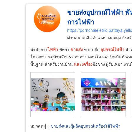
ขายส่งอุปกรณ์ไฟฟ้า พัท
การไฟฟ้า
https://pornchaieletric-pattaya.yel
ตำบลนาเกลือ อำเภอบางละมุง จังหวั
พรชัยการ
ไฟฟ้า
พัทยา
ขายส่ง
ขายปลีก
อุปกรณ์
ไฟฟ้า
สำห
โครงการ หมู่บ้านจัดสรร อาคาร คอนโด อพาร์ทเม้นท์ พัทยา
พื้นฐาน สำหรับงานบ้าน
และ
เครื่อง
มือช่าง ผู้รับเหมา ง
หมวดหมู่
:
ขายส่งและผู้ผลิตอุปกรณ์เครื่องใช้ไฟฟ้า