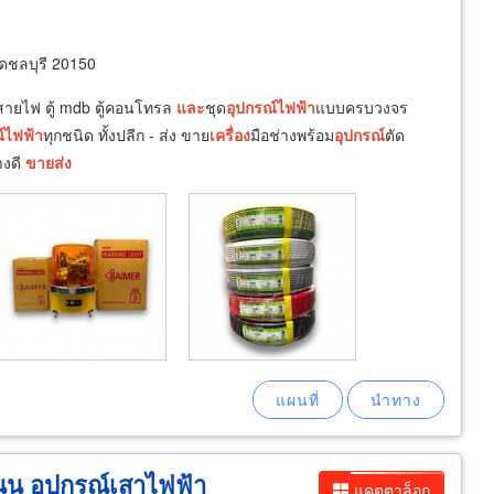
ดชลบุรี 20150
ายไฟ ตู้ mdb ตู้คอนโทรล
และ
ชุด
อุปกรณ์
ไฟฟ้า
แบบครบวงจร
์
ไฟฟ้า
ทุกชนิด ทั้งปลีก - ส่ง ขาย
เครื่อง
มือช่างพร้อม
อุปกรณ์
ตัด
างดี
ขายส่ง
นน อุปกรณ์เสาไฟฟ้า
แคตตาล็อก