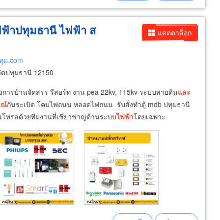
ฟ้าปทุมธานี ไฟฟ้า ส
แคตตาล็อก
ทุม.com
ัดปทุมธานี 12150
งการบ้านจัดสรร รีสอร์ท งาน pea 22kv, 115kv ระบบสายดิน
และ
รณ์
กันระเบิด โคมไฟถนน หลอดไฟถนน รับสั่งทำตู้ mdb ปทุมธานี
คอนโทรลด้วยทีมงานที่เชี่ยวชาญด้านระบบ
ไฟฟ้า
โดยเฉพาะ