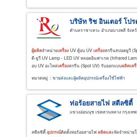
บริษัท ริช อินเตอร์ โปรด
ตำบลราชาเทวะ อำเภอบางพลี จังหว
ผู้
ผลิต
จำหน่าย
เครื่อง
UV ตู้อบ UV
เครื่อง
สกรีนสปอตยูวี (
ดี-ยูวี UV Lamp - LED UV หลอดอินฟาเรด (Infrared La
อบ UV อะไหล่
เครื่อง
สกรีน (Spot UV) รับออกแบบ
ผลิต
เครื
หมวดหมู่
:
ขายส่งและผู้ผลิตอุปกรณ์เครื่องใช้ไฟฟ้า
ท่อร้อยสายไฟ สตีลซิตี้
แขวงอ่อนนุช เขตสวนหลวง กรุงเท
สตีลซิตี้
อุปกรณ์
ติดตั้งท่อร้อยสายไฟ
ผลิต
และ
จัดจำหน่ายโด