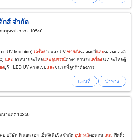
ักส์ จำกัด
ัดสมุทรปราการ 10540
Spot UV Machine)
เครื่อง
วัดแสง UV
ขายส่ง
หลอดยูวี
และ
หลอดแอลอี
mp)
และ
จำหน่ายอะไหล่
และ
อุปกรณ์
ต่างๆ สำหรับ
เครื่อง
UV อะไหล่ตู้
่อง
ยูวี - LED UV ตามแบบ
และ
ขนาดที่ลูกค้าต้องการ
พมหานคร 10250
ย บริษัท ที แอล เอส เอ็นจิเนียริ่ง จำกัด
อุปกรณ์
คอนดูท
และ
ฟิตติ้ง