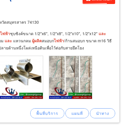
งหวัดสมุทรสาคร 74130
ไฟฟ้า
ชุบซิงค์ขนาด 1/2"x6", 1/2"x8", 1/2"x10", 1/2"x12"
และ
่ยม
และ
แหวนกลม
ผู้
ผลิต
สมอบก
ไฟฟ้า
/ก้านสมอบก ขนาด m16 วิธี
ายด้านหนึ่งโผล่เหนือดินเพื่อไว้ต่อกับสายยึดโยง