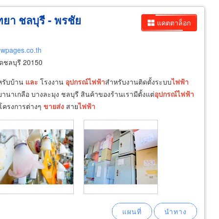
ยา ชลบุรี - พรชัย
แคตตาล็อก
lowpages.co.th
ดชลบุรี 20150
รับบ้าน
และ
โรงงาน
อุปกรณ์
ไฟฟ้า
สำหรับงานติดตั้งระบบ
ไฟฟ้า
นาเกลือ บางละมุง ชลบุรี สินค้าของร้านเรามีตั้งแต่
อุปกรณ์
ไฟฟ้า
านโครงการต่างๆ
ขายส่ง
สาย
ไฟฟ้า