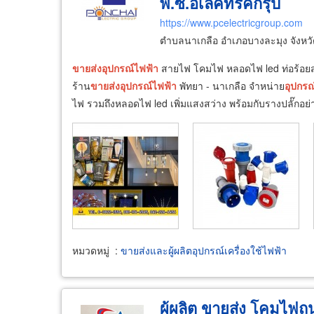
พี.ซี.อิเลคทริคกรุ๊ป
https://www.pcelectricgroup.com
ตำบลนาเกลือ อำเภอบางละมุง จังหวั
ขายส่ง
อุปกรณ์
ไฟฟ้า
สายไฟ โคมไฟ หลอดไฟ led ท่อร้อยส
ร้าน
ขายส่ง
อุปกรณ์
ไฟฟ้า
พัทยา - นาเกลือ จำหน่าย
อุปกรณ
ไฟ รวมถึงหลอดไฟ led เพิ่มแสงสว่าง พร้อมกับรางปลั๊กอย่
หมวดหมู่
:
ขายส่งและผู้ผลิตอุปกรณ์เครื่องใช้ไฟฟ้า
ผู้ผลิต ขายส่ง โคมไฟถ