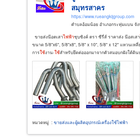
สมุทรสาคร
https://www.rueangkijgroup.com
ตำบลอ้อมน้อย อำเภอกระทุ่มแบน จั
ขายส่งน๊อตเสา
ไฟฟ้า
ชุบซิงค์ ตรา ซีรี่ส์ ราคาส่ง น๊อสเสา
ขนาด 5/8"x6", 5/8"x8", 5/8" x 10", 5/8" x 12" แหวนเหลี
การ
ใช้
งาน-
ใช้
สำหรับยึดต่อออกมาจากตัวสมอบกฝังใต้ดินปล
หมวดหมู่
:
ขายส่งและผู้ผลิตอุปกรณ์เครื่องใช้ไฟฟ้า