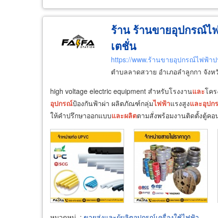
ร้าน ร้านขายอุปกรณ์ไฟ
เตชั่น
https://www.ร้านขายอุปกรณ์ไฟฟ้าป
ตำบลลาดสวาย อำเภอลำลูกกา จังหว
high voltage electric equipment สำหรับโรงงาน
และ
โคร
อุปกรณ์
ป้องกันฟ้าผ่า ผลิตภัณฑ์กลุ่ม
ไฟฟ้า
แรงสูง
และ
อุปก
ให้คำปรึกษาออกแบบ
และ
ผลิต
ตามสั่งพร้อมงานติดตั้งตู้
หมวดหมู่
:
ขายส่งและผู้ผลิตอุปกรณ์เครื่องใช้ไฟฟ้า