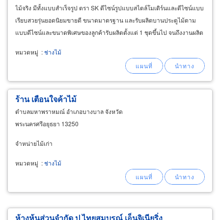
ไม้จริง มีทั้งแบบสำเร็จรูป ตรา SK ดีไซน์รูปแบบสไตล์โมเดิร์นและดีไซน์แบบ
เรียบสวยรุ่นยอดนิยมขายดี ขนาดมาตรฐาน และรับผลิตบานประตูไม้ตาม
แบบดีไซน์และขนาดพิเศษของลูกค้ารับผลิตตั้งแต่ 1 ชุดขึ้นไป จนถึงงานผลิต
ปริมาณมากสำหรับงานรับเหมาโครงการ
หมวดหมู่
:
ช่างไม้
ร้าน เตือนใจค้าไม้
ตำบลมหาพราหมณ์ อำเภอบางบาล จังหวัด
พระนครศรีอยุธยา 13250
จำหน่ายไม้เก่า
หมวดหมู่
:
ช่างไม้
ห้างหุ้นส่วนจำกัด ป ไทยสมบูรณ์ เอ็นจิเนียริ่ง