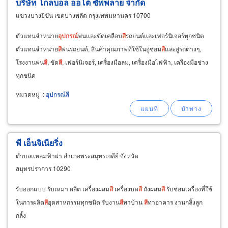
บริษัท โกลบอล ออโต้ ซัพพลาย จำกัด
แขวงบางยี่ขัน เขตบางพลัด กรุงเทพมหานคร 10700
ตัวแทนจำหน่าย
อุปกรณ์
พ่นและขัดเคลือบ
สี
รถยนต์และเฟอร์นิเจอร์ทุกชนิด
ตัวแทนจำหน่าย
สี
พ่นรถยนต์, สินค้าคุณภาพที่ใช้ในอู่ซ่อม
สี
และอู่รถต่างๆ,
โรงงานพ่น
สี
, ขัด
สี
, เฟอร์นิเจอร์, เครื่องมือลม, เครื่องมือไฟฟ้า, เครื่องมือช่าง
ทุกชนิด
หมวดหมู่
:
อุปกรณ์สี
พี เอ็นจิเนียริ่ง
ตำบลแหลมฟ้าผ่า อำเภอพระสมุทรเจดีย์ จังหวัด
สมุทรปราการ 10290
รับออกแบบ รับเหมา ผลิต เครื่องผสม
สี
เครื่องบด
สี
ถังผสม
สี
รับซ่อมเครื่องที่ใช้
ในการผลิต
สี
อุตสาหกรรมทุกชนิด รับงาน
สี
ทาบ้าน
สี
ทาอาคาร งานกลิ้งลูก
กลิ้ง