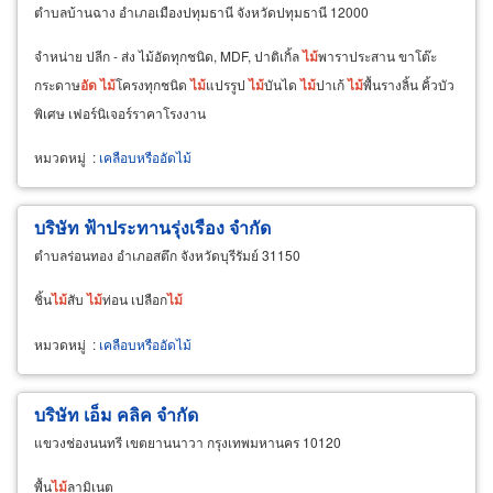
ตำบลบ้านฉาง อำเภอเมืองปทุมธานี จังหวัดปทุมธานี 12000
จำหน่าย ปลีก - ส่ง ไม้อัดทุกชนิด, MDF, ปาติเกิ้ล
ไม้
พาราประสาน ขาโต๊ะ
กระดาษ
อัด
ไม้
โครงทุกชนิด
ไม้
แปรรูป
ไม้
บันได
ไม้
ปาเก้
ไม้
พื้นรางลิ้น คิ้วบัว
พิเศษ เฟอร์นิเจอร์ราคาโรงงาน
หมวดหมู่
:
เคลือบหรืออัดไม้
บริษัท ฟ้าประทานรุ่งเรือง จำกัด
ตำบลร่อนทอง อำเภอสตึก จังหวัดบุรีรัมย์ 31150
ชิ้น
ไม้
สับ
ไม้
ท่อน เปลือก
ไม้
หมวดหมู่
:
เคลือบหรืออัดไม้
บริษัท เอ็ม คลิค จำกัด
แขวงช่องนนทรี เขตยานนาวา กรุงเทพมหานคร 10120
พื้น
ไม้
ลามิเนต