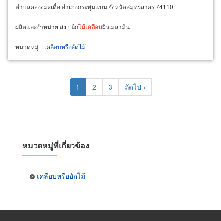
ตำบลคลองมะเดื่อ อำเภอกระทุ่มแบน จังหวัดสมุทรสาคร 74110
ผลิตและจำหน่าย ส่ง ปลีก
ไม้
เคลือบ
ผิวเมลามีน
หมวดหมู่
:
เคลือบหรืออัดไม้
Pagination
Current
1
Page
2
Page
3
Next
ถัดไป ›
page
page
หมวดหมู่ที่เกี่ยวข้อง
เคลือบหรืออัดไม้