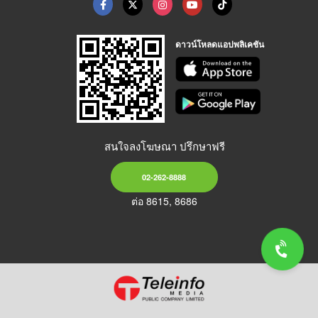
ดาวน์โหลดแอปพลิเคชัน
สนใจลงโฆษณา ปรึกษาฟรี
02-262-8888
ต่อ 8615, 8686