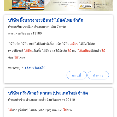
ผู้ส่งออก/นำเข้า
ธุรกิจบริการ
บริษัท ผึ้งหลวง พระอินทร์ ไม้อัดไทย จำกัด
ตำบลเชียงรากน้อย อำเภอบางปะอิน จังหวัด
พระนครศรีอยุธยา 13180
ไม้อัดสัก ไม้อัด mdf ไม้อัดปาติเกิ้ลบอร์ด ไม้อัด
เคลือบ
ไม้อัด ไม้อัด
เฟอร์นิเจอร์
ไม้
อัด
แพ็คกิ้ง ไม้อัดยาง ไม้อัดสัก
ไม้
mdf
ไม้
เคลือบ
ฟิล์มดำ
ไม้
จ๊อย
ไม้
โครง
หมวดหมู่
:
เคลือบหรืออัดไม้
บริษัท กรีนรีเวอร์ พาเนล (ประเทศไทย) จำกัด
ตำบลท่าช้าง อำเภอบางกล่ำ จังหวัดสงขลา 90110
ไม้
บาง (วีเนียร์) ไม้อัด (พลายวูด) และแผ่น
ไม้
บาง