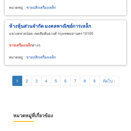
หมวดหมู่
:
ขายปลีกเครื่องเหล็ก
ห้างหุ้นส่วนจำกัด มงคลพาณิชย์การเหล็ก
แขวงตลาดน้อย เขตสัมพันธวงศ์ กรุงเทพมหานคร 10100
ขาย
เครื่อง
เหล็ก
ต่างๆ
หมวดหมู่
:
ขายปลีกเครื่องเหล็ก
Pagination
Current
1
Page
2
Page
3
Page
4
Page
5
Page
6
Page
7
Page
8
Page
9
Next
ถัดไป ›
page
page
หมวดหมู่ที่เกี่ยวข้อง