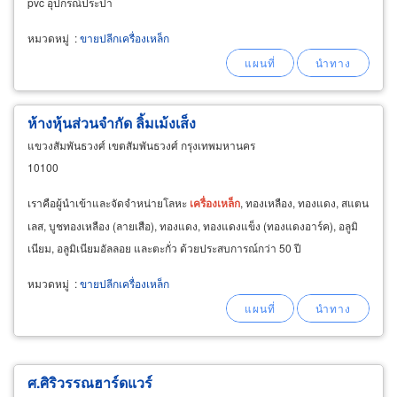
pvc อุปกรณ์ประปา
หมวดหมู่
:
ขายปลีกเครื่องเหล็ก
ห้างหุ้นส่วนจำกัด ลิ้มเม้งเส็ง
แขวงสัมพันธวงศ์ เขตสัมพันธวงศ์ กรุงเทพมหานคร
10100
เราคือผู้นำเข้าและจัดจำหน่ายโลหะ
เครื่อง
เหล็ก
, ทองเหลือง, ทองแดง, สแตน
เลส, บูชทองเหลือง (ลายเสือ), ทองแดง, ทองแดงแข็ง (ทองแดงอาร์ค), อลูมิ
เนียม, อลูมิเนียมอัลลอย และตะกั่ว ด้วยประสบการณ์กว่า 50 ปี
หมวดหมู่
:
ขายปลีกเครื่องเหล็ก
ศ.ศิ​ริ​วรรณ​ฮาร์ดแวร์