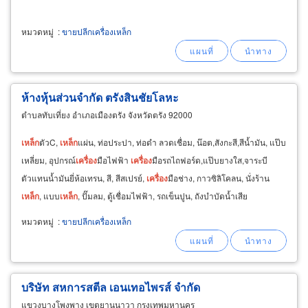
หมวดหมู่
:
ขายปลีกเครื่องเหล็ก
ห้างหุ้นส่วนจำกัด ตรังสินชัยโลหะ
ตำบลทับเที่ยง อำเภอเมืองตรัง จังหวัดตรัง 92000
เหล็ก
ตัวC,
เหล็ก
แผ่น, ท่อประปา, ท่อดำ ลวดเชื่อม, น๊อต,สังกะสี,สีน้ำมัน, แป๊บ
เหลี่ยม, อุปกรณ์
เครื่อง
มือไฟฟ้า
เครื่อง
มือรถไถฟอร์ด,แป๊บยางใส,จาระบี
ตัวแทนน้ำมันยี่ห้อเทรน, สี, สีสเปรย์,
เครื่อง
มือช่าง, กาวซิลิโคลน, นั่งร้าน
เหล็ก
, แบบ
เหล็ก
, ปั๊มลม, ตู้เชื่อมไฟฟ้า, รถเข็นปูน, ถังบำบัดน้ำเสีย
หมวดหมู่
:
ขายปลีกเครื่องเหล็ก
บริษัท สหการสตีล เอนเทอไพรส์ จำกัด
แขวงบางโพงพาง เขตยานนาวา กรุงเทพมหานคร