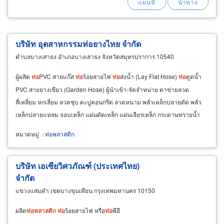
บริษัท อุตสาหกรรมท่อยางไทย จำกัด
ตำบลบางเสาธง อำเภอบางเสาธง จังหวัดสมุทรปราการ 10540
ผู้ผลิต
ท่อ
PVC สายแก๊ส
ท่อ
ร้อยสายไฟ
ท่อ
ส่งน้ำ (Lay Flat Hose)
ท่อ
ดูดน้ำ
PVC สายยางเขียว (Garden Hose) ผู้นำเข้า-จัดจำหน่าย ตาข่ายลวด
สี่เหลี่ยม หกเลี่ยม ลวดชุบ ตะปูคอนกรีต ลวดหนาม พลั่วเหล็กปลายตัด พลั่ว
เหล็กปลายแหลม จอบเหล็ก แผ่นตัดเหล็ก แผ่นเจียรเหล็ก กระดาษทรายน้ำ
หมวดหมู่
:
ท่อพลาสติก
บริษัท เอเซียวิศวภัณฑ์ (ประเทศไทย)
จำกัด
แขวงแสมดำ เขตบางขุนเทียน กรุงเทพมหานคร 10150
ผลิต
ท่อ
พลาสติก
ท่อ
ร้อยสายไฟ หรือ
ท่อ
พีอี