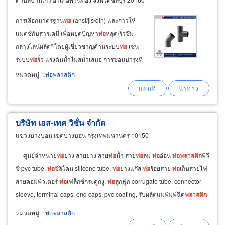
การเลือกมาตรฐาน
ท่อ
(ansi/jis/din) และกาวให้
แมตช์กับสารเคมี เพื่อหยุดปัญหา
ท่อ
หลุด/รั่วซึม
กลางไลน์ผลิต" โดยผู้เชี่ยวชาญด้านระบบ
ท่อ
เช่น
ระบบ
ท่อ
รั่ว แรงดันน้ำไม่สม่ำเสมอ การซ่อมบำรุงที่
ยุ่งยาก การหยุดระบบผลิตโดยไม่จำเป็น ทีมงาน
หมวดหมู่
:
ท่อพลาสติก
ของเราสามารถช่วยให้คำแนะนำเกี่ยวกับ การเลือก
สเปค
ท่อ
บริษัท เอส-เทค วิชั่น จำกัด
แขวงบางบอน เขตบางบอน กรุงเทพมหานคร 10150
ศูนย์จำหน่าย
ท่อ
ยาง สายยาง สาย
ท่อ
น้ำ สาย
ท่อ
ลม
ท่อ
อ่อน
ท่อ
พลาสติก
พีวี
ซี pvc tube,
ท่อ
ซิลิโคน silicone tube,
ท่อ
ยางแก๊ส
ท่อ
ร้อยสาย
ท่อ
เก็บสายไฟ-
สายคอมพิวเตอร์
ท่อ
เฟล็กซ์กระดูกงู,
ท่อ
ลูกฟูก corrugate tube, connector
sleeve, terminal caps, end caps, pvc coating, รับผลิตแม่พิมพ์ฉีด
พลาสติก
พร้อมรับเหมางานฉีด
พลาสติก
ทุกแบบทุกชนิด
หมวดหมู่
:
ท่อพลาสติก