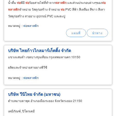
น้ำดื่ม
ท่อ
พีอี
ท่อ
ร้อยสายไฟที่ทำจาก
พลาสติก
และส่วนประกอบต่างๆของ
ท่อ
พลาสติก
จำหน่าย วัสดุก่อสร้าง จำหน่าย
ท่อ
PVC สีฟ้า สีเหลือง สีขาว สีเทา
วัสดุก่อสร้าง สายยาง อุปกรณ์ PVC และตะปู
หมวดหมู่
:
ท่อพลาสติก
บริษัท ไทยก้าวไกลมาร์เก็ตติ้ง จำกัด
แขวงแสมดำ เขตบางขุนเทียน กรุงเทพมหานคร 10150
ผลิตและจำหน่ายสายยางพีวีซี
หมวดหมู่
:
ท่อพลาสติก
บริษัท วีนิไทย จำกัด (มหาชน)
ตำบลมาบตาพุด อำเภอเมืองระยอง จังหวัดระยอง 21150
เคมีภัณฑ์, ปิโตรเคมี