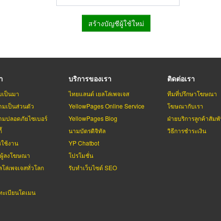
สร้างบัญชีผู้ใช้ใหม่
รา
บริการของเรา
ติดต่อเรา
มเป็นมา
ไทยแลนด์ เยลโล่เพจเจส
ทีมที่ปรึกษาโฆษณา
มเป็นส่วนตัว
YellowPages Online Service
โฆษณากับเรา
มปลอดภัยไซเบอร์
YellowPages Blog
ฝ่ายบริการลูกค้าสัมพั
้
นามบัตรดิจิทัล
วิธีการชำระเงิน
รใช้งาน
YP Chatbot
บผู้ลงโฆษณา
โปรโมชั่น
ลโล่เพจเจสทั่วโลก
รับทำเว็บไซต์ SEO
ะเบียนโดเมน