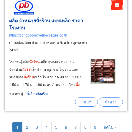
ผลิต จำหน่ายนั่งร้าน แบบเหล็ก ราคา
โรงงาน
https://pongboony.yellowpages.co.th
ตำบลอ้อมน้อย อำเภอกระทุ่มแบน จังหวัดสมุทรสาคร
74130
โรงงานผู้ผลิต
นั่ง
ร้าน
เหล็ก พุทธมณฑลสาย 4
จำหน่าย
นั่ง
ร้าน
ใหม่ ราคาถูก จากโรงงาน และ
รับสั่งผลิต
นั่ง
ร้าน
เหล็ก ใหม่ ขนาด 90 ซม., 1.20 ม.,
1.50 ม., 1.70 ม., 1.90 เมตร จำหน่าย อะไหล่
นั่ง
ร้าน
อุปกรณ์ประกอบ
นั่ง
ร้าน
(scaffolding &
หมวดหมู่
:
นั่งร้านก่อสร้าง
accessories) มีครบทุกชิ้น ช่างรับผลิต
นั่ง
ร้าน
เหล็ก
Pagination
Current
1
Page
2
Page
3
Page
4
Page
5
Page
6
Page
7
Page
8
Page
9
Next
ถัดไป ›