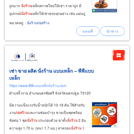
ถูกมาก
นั่ง
ร้าน
เหล็กสภาพใหม่ให้เช่า ราคาถูก มี
อุปกรณ์
นั่ง
ร้าน
เหล็กให้เช่าครบทุกอย่าง เช่น แผ่นปู
พื้น
นั่ง
ร้าน
แผ่นทางเดิน แบบหล่อเสาปูน บันได
นั่ง
หมวดหมู่
:
นั่งร้านก่อสร้าง
ร้าน
ข้อต่อ ล้อ
นั่ง
ร้าน
แคล้ม
นั่ง
ร้าน
เสา(
เช่า ขาย ผลิต นั่งร้าน แบบเหล็ก – พีพีแบบ
เหล็ก
https://www.พีพีแบบเหล็กนั่งร้าน.com
ตำบลงิ้วราย อำเภอนครชัยศรี จังหวัดนครปฐม 73120
มีความแข็งแรงรับน้ำหนักได้ 10-18 ตัน ใช้สำหรับ
งาน
ก่อสร้าง
และงานซ่อมบำรุง ขายเป็นชุดพร้อม
ข้อต่อ 1 ชุด
นั่ง
ร้าน
ประกอบด้วย ขาตั้ง
นั่ง
ร้าน
2 อัน
ความสูง 1.70 ม. (หนา 1.7 มม.) ฝาครอบ
นั่ง
ร้าน
1