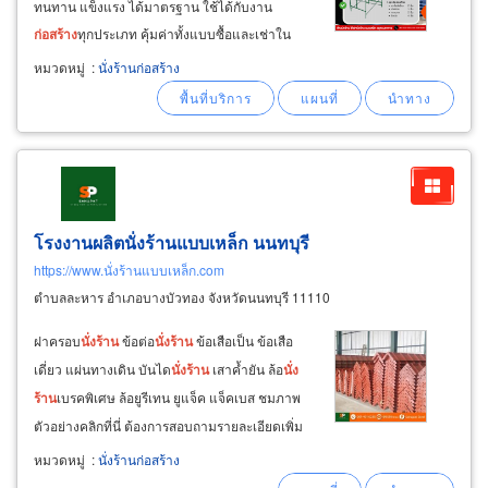
ทนทาน แข็งแรง ได้มาตรฐาน ใช้ได้กับงาน
ก่อสร้าง
ทุกประเภท คุ้มค่าทั้งแบบซื้อและเช่าใน
ราคาที่เหมาะสม ช่วยประหยัดต้นทุนงาน
ก่อสร้าง
หมวดหมู่
:
นั่งร้านก่อสร้าง
ให้เช่า
นั่ง
ร้าน
เหล็ก เช่าได้ทั้งแบบรายวัน รายเดือน
และระยะยาว พร้อมตัวเลือกหลากหลายตามความ
ต้องการ
โรงงานผลิตนั่งร้านแบบเหล็ก นนทบุรี
https://www.นั่งร้านแบบเหล็ก.com
ตำบลละหาร อำเภอบางบัวทอง จังหวัดนนทบุรี 11110
ฝาครอบ
นั่ง
ร้าน
ข้อต่อ
นั่ง
ร้าน
ข้อเสือเป็น ข้อเสือ
เดี่ยว แผ่นทางเดิน บันได
นั่ง
ร้าน
เสาค้ำยัน ล้อ
นั่ง
ร้าน
เบรคพิเศษ ล้อยูรีเทน ยูแจ็ค แจ็คเบส ชมภาพ
ตัวอย่างคลิกที่นี่ ต้องการสอบถามรายละเอียดเพิ่ม
เติม หรือนัดหมายดูสินค้า เมื่อหาเช่า
นั่ง
ร้าน
ใกล้ฉัน
หมวดหมู่
:
นั่งร้านก่อสร้าง
โทร 08-1491-6238 โชว์รูมหน้า
ร้าน
สำนักงาน sp