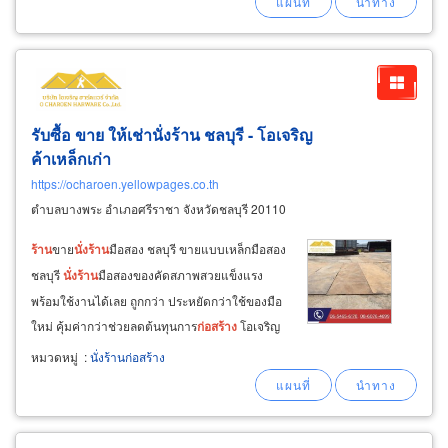
sahapat steel
รับซื้อ ขาย ให้เช่านั่งร้าน ชลบุรี - โอเจริญ
ค้าเหล็กเก่า
https://ocharoen.yellowpages.co.th
ตำบลบางพระ อำเภอศรีราชา จังหวัดชลบุรี 20110
ร้าน
ขาย
นั่ง
ร้าน
มือสอง ชลบุรี ขายแบบเหล็กมือสอง
ชลบุรี
นั่ง
ร้าน
มือสองของคัดสภาพสวยแข็งแรง
พร้อมใช้งานได้เลย ถูกกว่า ประหยัดกว่าใช้ของมือ
ใหม่ คุ้มค่ากว่าช่วยลดต้นทุนการ
ก่อสร้าง
โอเจริญ
ค้าเหล็กเก่า รับซื้อ
นั่ง
ร้าน
ใช้แล้ว รับซื้อแบบเหล็ก
หมวดหมู่
:
นั่งร้านก่อสร้าง
ใช้แล้ว ชลบุรี ขาย
นั่ง
ร้าน
เหล็กมือสอง สภาพสวย
แข็งแรงพร้อมใช้