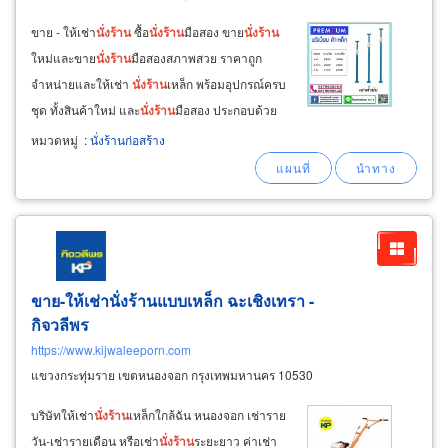
ขาย - ให้เช่า
นั่ง
ร้าน
ซื้อ
นั่ง
ร้าน
มือสอง ขาย
นั่ง
ร้าน
ใหม่และขาย
นั่ง
ร้าน
มือสองสภาพสวย ราคาถูก
จำหน่ายและให้เช่า
นั่ง
ร้าน
เหล็ก พร้อมอุปกรณ์ครบ
ชุด ทั้งสินค้าใหม่ และ
นั่ง
ร้าน
มือสอง ประกอบด้วย
แผ่นทางเดิน แผ่นเหล็กปูทาง บันได
นั่ง
ร้าน
ยูคลิป ยู
หมวดหมู่
:
นั่งร้านก่อสร้าง
เฮด ยูแจ็ค แจ็คเบส เกลียวปรับระดับบน-ล่าง แคมป์
ข้อเสือ เจโบลท์
ขาย-ให้เช่านั่งร้านแบบเหล็ก ฉะเชิงเทรา -
กิจวลีพร
https://www.kijwaleeporn.com
แขวงกระทุ่มราย เขตหนองจอก กรุงเทพมหานคร 10530
บริษัทให้เช่า
นั่ง
ร้าน
เหล็กใกล้ฉัน หนองจอก เช่าราย
วัน-เช่ารายเดือน หรือเช่า
นั่ง
ร้าน
ระยะยาว ค่าเช่า