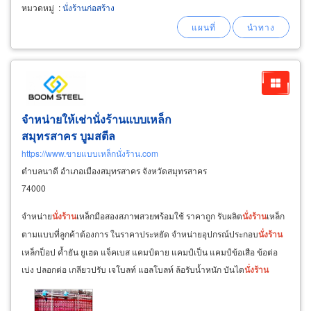
อัน ขนาด 1.829 x 1.050 ม. (หนา 1.7 มม.)
หมวดหมู่
:
นั่งร้านก่อสร้าง
กากบาท
นั่ง
ร้าน
2 อัน ขนาดยาว 2.198 ม. (หนา
1.2 มม.)
จำหน่ายให้เช่านั่งร้านแบบเหล็ก
สมุทรสาคร บูมสตีล
https://www.ขายแบบเหล็กนั่งร้าน.com
ตำบลนาดี อำเภอเมืองสมุทรสาคร จังหวัดสมุทรสาคร
74000
จำหน่าย
นั่ง
ร้าน
เหล็กมือสองสภาพสวยพร้อมใช้ ราคาถูก รับผลิต
นั่ง
ร้าน
เหล็ก
ตามแบบที่ลูกค้าต้องการ ในราคาประหยัด จำหน่ายอุปกรณ์ประกอบ
นั่ง
ร้าน
เหล็กป็อป ค้ำยัน ยูเฮด แจ็คเบส แคมป์ตาย แคมป์เป็น แคมป์ข้อเสือ ข้อต่อ
เบ่ง ปลอกต่อ เกลียวปรับ เจโบลท์ แอลโบลท์ ล้อรับน้ำหนัก บันได
นั่ง
ร้าน
กระดานเหล็ก แผ่นทางเดิน