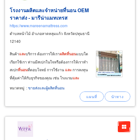
โรงงานผลิตและจำหน่ายที่นอน OEM
ราคาส่ง - มารีน่าแมทเทรส
https://www.mareenamattress.com
ตำบลหน้าไม้ อำเภอลาดหลุมแก้ว จังหวัดปทุมธานี
12140
สินค้า
และ
บริการ ต้องการให้เรา
ผลิต
ที่นอน
แบบใด
เรียกใช้เรา ท่านมีสเปกในใจหรือต้องการให้เราทำ
สเปก
ที่นอน
ที่ตอบโจทย์ การใช้งาน
และ
การลงทุน
ที่คุ้มค่าให้กับธุรกิจของคุณ เช่น โรงแรม
และ
รีสอร์ท, อพาร์ทเม้น
และ
หอพัก, โรงพยาบาล
และ
หมวดหมู่
:
ขายส่งและผู้ผลิตที่นอน
ศูนย์เนอร์สซิ่งโฮม (รองรับสังคม
ผู้
สูงอายุ) โรงงาน
ที่นอน
ปทุมธานี
ผลิต
ที่นอน
ประเภทใดได้บ้าง