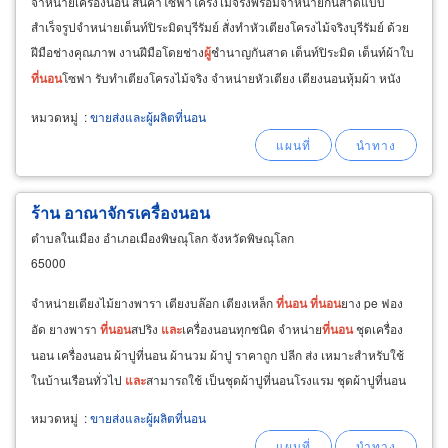
จำหน่ายเครื่องนอน สินค้าโซฟาโครงไม้จริงพร้อมจำหน่ายกันสาดแบบ
สำเร็จรูปจำหน่ายเต็นท์ปิระมิดบุรีรัมย์ สั่งทำหัวเตียงโครงไม้จริงบุรีรัมย์ ด้วย
ฝีมือช่างคุณภาพ งานฝีมือโดยช่าง
ผู้
ชำนาญกันสาด เต็นท์ปิระมิด เต็นท์ผ้าใบ
ที่นอน
โซฟา รับทำเตียงโครงไม้จริง จำหน่ายหัวเตียง เตียงนอนหุ้มผ้า หนัง
หมวดหมู่
:
ขายส่งและผู้ผลิตที่นอน
ร้าน อาณาจักรเครื่องนอน
ตำบลในเมือง อำเภอเมืองพิษณุโลก จังหวัดพิษณุโลก
65000
จำหน่ายเตียงไม้ยางพารา เตียงบล๊อก เตียงเหล็ก
ที่นอน
ที่นอน
ยาง pe ฟอง
อัด ยางพารา
ที่นอน
สปริง
และ
เครื่องนอนทุกชนิด จำหน่าย
ที่นอน
ชุดเครื่อง
นอน เครื่องนอน ผ้าปูที่นอน ผ้านวม ผ้าปู ราคาถูก ปลีก ส่ง เหมาะสำหรับใช้
ในบ้านเรือนทั่วไป
และ
สามารถใช้ เป็นชุดผ้าปูที่นอนโรงแรม ชุดผ้าปูที่นอน
รีสอร์ท
และ
สปา
หมวดหมู่
:
ขายส่งและผู้ผลิตที่นอน