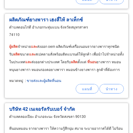
ผลิตภัณฑ์ยางพารา เฮงลี่ไท้ ลาเท็กซ์
ตำบลดอนไก่ดี อำเภอกระทุ่มแบน จังหวัดสมุทรสาคร
74110
ผู้
ผลิต
จำหน่าย
และ
ส่งออก oem ผลิตภัณฑ์เครื่องนอนจากยางพาราทุกชนิด
รับ
ผลิต
ขนาด
และ
สเปคตามสั่งพร้อมติดแบรนด์ให้ลูกค้า เพื่อนำไปจำหน่ายทั้ง
ในประเทศ
และ
ส่งออกต่างประเทศ โดยรับ
ผลิต
ตั้งแต่
ที่นอน
ยางพารา หมอน
หนุนยางพารา หมอนรองคอยางพารา หมอนข้างยางพารา ลูกค้าที่ต้องการ
สร้างแบรนด์เครื่องนอนจากยางพาราคุณภาพดี
หมวดหมู่
:
ขายส่งและผู้ผลิตที่นอน
บริษัท 42 เนเจอรัลรับเบอร์ จำกัด
ตำบลคลองเปียะ อำเภอจะนะ จังหวัดสงขลา 90130
ทีนอนหมอน จากยางพารา ให้ความรู้สึกนุ่ม สบาย ระบายอากาศได้ดี ไม่ร้อน