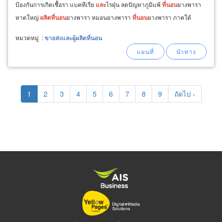
ป้องกันการเกิดเชื้อรา แบคทีเรีย
และ
ไรฝุ่น ลดปัญหาภูมิแพ้
ที่นอน
ยางพารา
หาดใหญ่
ผลิต
ที่นอน
ยางพารา หมอนยางพารา
ที่นอน
ยางพารา ภาคใต้
หมวดหมู่
:
ขายส่งและผู้ผลิตที่นอน
Pagination
Current
1
Page
2
Page
3
Page
4
Page
5
Page
6
Page
7
Page
8
Page
9
Next
ถัดไป ›
page
page