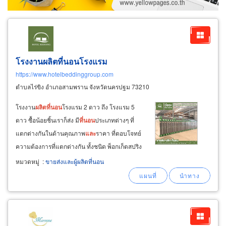
โรงงานผลิตที่นอนโรงแรม
https://www.hotelbeddinggroup.com
ตำบลไร่ขิง อำเภอสามพราน จังหวัดนครปฐม 73210
โรงงาน
ผลิต
ที่นอน
โรงแรม 2 ดาว ถึง โรงแรม 5
ดาว ซื้อน้อยชิ้นเราก็ส่ง มี
ที่นอน
ประเภทต่างๆ ที่
แตกต่างกันในด้านคุณภาพ
และ
ราคา ที่ตอบโจทย์
ความต้องการที่แตกต่างกัน ทั้งชนิด พ็อกเก็ตสปริง
บอลเนลสปริง ยางพารา ฟองน้ำอัด เมมโมรีโฟม
หมวดหมู่
:
ขายส่งและผู้ผลิตที่นอน
แบบหุ้มผ้า
และ
แบบหุ้ม pvc
ขายส่ง
ที่นอน
สำหรับ
โรงแรม-บูทีคโฮเทล
ขายส่ง
ที่นอนโฮสเทล