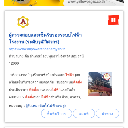
ผู้ตรวจสอบและเซ็นรับรองระบบไฟฟ้า
โรงงาน (ระดับวุฒิวิศวกร)
https://www.allpowerandenergy.co.th
ตำบลบางเดื่อ อำเภอเมืองปทุมธานี จังหวัดปทุมธานี
12000
บริการงานบำรุงรักษาเชิงป้องกันระบบ
ไฟฟ้า
pm
พร้อมเซ็นรับรองความปลอดภัย รับออกแบบ
ติด
ตั้ง
ประเมินราคา
ติด
ตั้ง
งานระบบ
ไฟฟ้า
แรงดันต่ำ
400/ 230v
ติด
ตั้ง
ระบบ
ไฟฟ้า
สำหรับ บ้าน, อาคาร,
อพาร์ทเม้นท์, คอนโดมิเนียม, โรงแรม, โรงงาน
หมวดหมู่
:
ผู้รับเหมาติดตั้งไฟฟ้าแรงสูง
พร้อมเซ็นรับรอง &nbsp