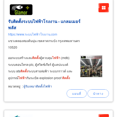
รับติดตั้งระบบไฟฟ้าโรงงาน - แกลมเมอร์
พลัส
https://www.ระบบไฟฟ้าโรงงาน.com
แขวงคลองสองต้นนุ่น เขตลาดกระบัง กรุงเทพมหานคร
10520
ออกแบบสร้างและ
ติด
ตั้ง
ตู้ควบคุม
ไฟฟ้า
(mdb)
ระบบคอนโทรล plc, ตู้สวิตช์เกียร์ ตู้แคปแบงค์
ระบบ ats
ติด
ตั้ง
ระบบสายล่อฟ้า ระบบกราวด์ และ
อุปกรณ์
ไฟฟ้า
กันระเบิด explosion proof
ติด
ตั้ง
ระบบ
ไฟฟ้า
แสงสว่าง
ติด
ตั้ง
โคมไฟในอาคารและ
หมวดหมู่
:
ผู้รับเหมาติดตั้งไฟฟ้า
โคมไฟรอบอาคารโรงงาน
ติด
ตั้ง
ระบบสื่อสาร
ระบบประชุมออนไลน์ ระบบ lan ระบบโทรศัพท์
ระบบอินเตอร์เน็ตไว-ไฟ