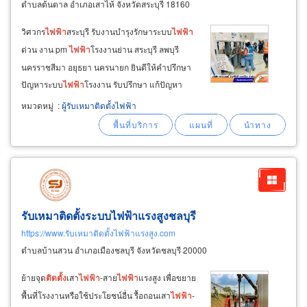
ตำบลต้นตาล อำเภอเสาไห้ จังหวัดสระบุรี 18160
วิศวกร
ไฟฟ้า
สระบุรี รับงานบำรุงรักษาระบบ
ไฟฟ้า
ด่วน งาน pm
ไฟฟ้า
โรงงานย่าน สระบุรี ลพบุรี
นครราชสีมา อยุธยา นครนายก ยินดีให้คำปรึกษา
ปัญหาระบบ
ไฟฟ้า
โรงงาน รับปรึกษา แก้ปัญหา
ระบบ
ไฟฟ้า
โรงงาน เบอร์ติดต่อ วิศวกร
ไฟฟ้า
เก่งๆ
หมวดหมู่
:
ผู้รับเหมาติดตั้งไฟฟ้า
ด่วน คุณทศพล โทร.
รับเหมาติดตั้งระบบไฟฟ้าแรงสูงชลบุรี
https://www.รับเหมาติดตั้งไฟฟ้าแรงสูง.com
ตำบลบ้านสวน อำเภอเมืองชลบุรี จังหวัดชลบุรี 20000
ย้ายจุด
ติด
ตั้ง
เสา
ไฟฟ้า
-สาย
ไฟฟ้า
แรงสูง เพื่อขยาย
พื้นที่โรงงานหรือใช้ประโยชน์อื่น รื้อถอนเสา
ไฟฟ้า
-