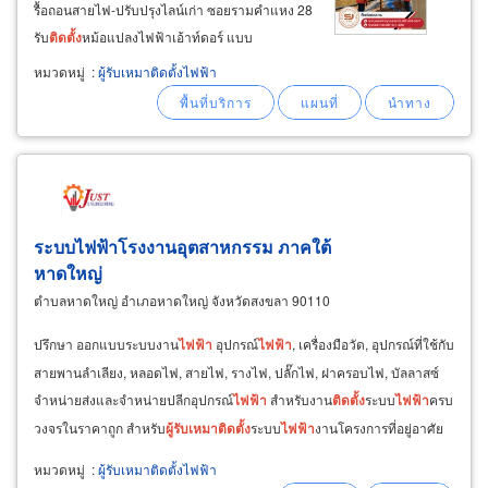
รื้อถอนสายไฟ-ปรับปรุงไลน์เก่า ซอยรามคำแหง 28
รับ
ติด
ตั้ง
หม้อแปลงไฟฟ้าเอ้าท์​ดอร์ แบบ
interphase mounting transformer
ติด
ตั้ง
หมวดหมู่
:
ผู้รับเหมาติดตั้งไฟฟ้า
หม้อแปลงชนิดระบายความร้อนด้วยน้ำมันบนพื้น
ลานหินกรวด ล้อมรั้วลวดตาข่าย
ระบบไฟฟ้าโรงงานอุตสาหกรรม ภาคใต้
หาดใหญ่
ตำบลหาดใหญ่ อำเภอหาดใหญ่ จังหวัดสงขลา 90110
ปรึกษา ออกแบบระบบงาน
ไฟฟ้า
อุปกรณ์
ไฟฟ้า
, เครื่องมือวัด, อุปกรณ์ที่ใช้กับ
สายพานลำเลียง, หลอดไฟ, สายไฟ, รางไฟ, ปลั๊กไฟ, ฝาครอบไฟ, บัลลาสซ์
จำหน่ายส่งและจำหน่ายปลีกอุปกรณ์
ไฟฟ้า
สำหรับงาน
ติด
ตั้ง
ระบบ
ไฟฟ้า
ครบ
วงจรในราคาถูก สำหรับ
ผู้รับ
เหมา
ติด
ตั้ง
ระบบ
ไฟฟ้า
งานโครงการที่อยู่อาศัย
และโครงการก่อสร้างโรงงาน
หมวดหมู่
:
ผู้รับเหมาติดตั้งไฟฟ้า