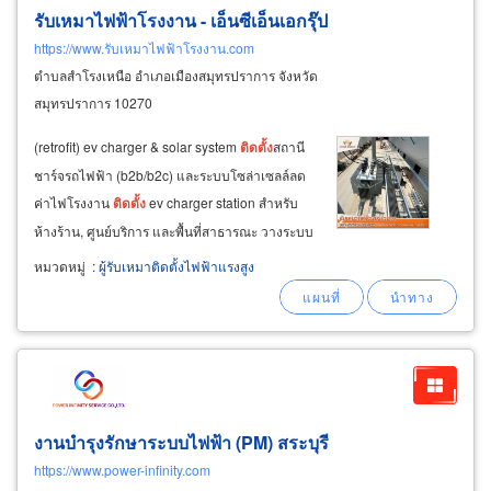
รับเหมาไฟฟ้าโรงงาน - เอ็นซีเอ็นเอกรุ๊ป
https://www.รับเหมาไฟฟ้าโรงงาน.com
ตำบลสำโรงเหนือ อำเภอเมืองสมุทรปราการ จังหวัด
สมุทรปราการ 10270
(retrofit) ev charger & solar system
ติด
ตั้ง
สถานี
ชาร์จรถไฟฟ้า (b2b/b2c) และระบบโซล่าเซลล์ลด
ค่าไฟโรงงาน
ติด
ตั้ง
ev charger station สำหรับ
ห้างร้าน, ศูนย์บริการ และพื้นที่สาธารณะ วางระบบ
ชาร์จไฟสำหรับรถบรรทุก
ไฟฟ้า
(ev truck) ในคลัง
หมวดหมู่
:
ผู้รับเหมาติดตั้งไฟฟ้าแรงสูง
สินค้า
ติด
ตั้ง
โซล่าเซลล์โรงงานและบ้านพักอาศัย (
งานบำรุงรักษาระบบไฟฟ้า (PM) สระบุรี
https://www.power-infinity.com