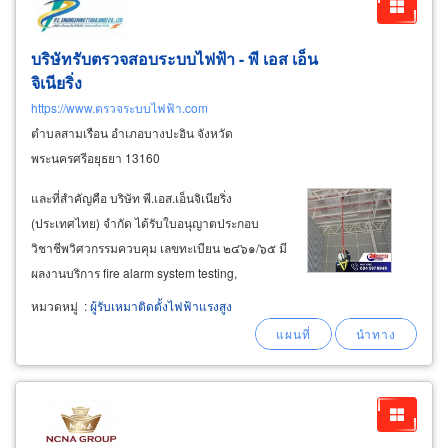
บริษัทรับตรวจสอบระบบไฟฟ้า - พี เอส เอ็น
จิเนียริ่ง
https://www.ตรวจระบบไฟฟ้า.com
ตำบลสามเรือน อำเภอบางปะอิน จังหวัด
พระนครศรีอยุธยา 13160
และที่สำคัญคือ บริษัท พี.เอส.เอ็นจิเนียริ่ง
(ประเทศไทย) จำกัด ได้รับใบอนุญาตประกอบ
วิชาชีพวิศวกรรมควบคุม เลขทะเบียน ๒๔๖๑/๖๕ มี
ผลงานบริการ fire alarm system testing,
inspection and maintenance มากกว่า 100 บริษัท
หมวดหมู่
:
ผู้รับเหมาติดตั้งไฟฟ้าแรงสูง
โดยได้รับความเชื่อมั่นจากลูกค้าที่ใช้บริการ เพราะ
ทีมวิศวกรของเรา มีความรู้ความชำนาญตั้งแต่
การออกแบบ
ติด
ตั้ง