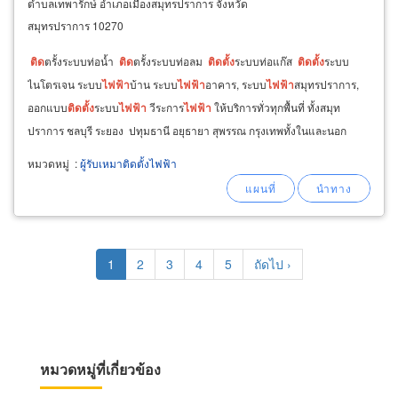
ตำบลเทพารักษ์ อำเภอเมืองสมุทรปราการ จังหวัด
สมุทรปราการ 10270
ติด
ตรั้งระบบท่อน้ำ
ติด
ตรั้งระบบท่อลม
ติด
ตั้ง
ระบบท่อแก๊ส
ติด
ตั้ง
ระบบ
ไนโตรเจน ระบบ
ไฟฟ้า
บ้าน ระบบ
ไฟฟ้า
อาคาร, ระบบ
ไฟฟ้า
สมุทรปราการ,
ออกแบบ
ติด
ตั้ง
ระบบ
ไฟฟ้า
วีระการ
ไฟฟ้า
ให้บริการทั่วทุกพื้นที่ ทั้งสมุท
ปราการ ชลบุรี ระยอง ปทุมธานี อยุธายา สุพรรณ กรุงเทพทั้งในและนอก
หมวดหมู่
:
ผู้รับเหมาติดตั้งไฟฟ้า
Pagination
Current
1
Page
2
Page
3
Page
4
Page
5
Next
ถัดไป ›
page
page
หมวดหมู่ที่เกี่ยวข้อง