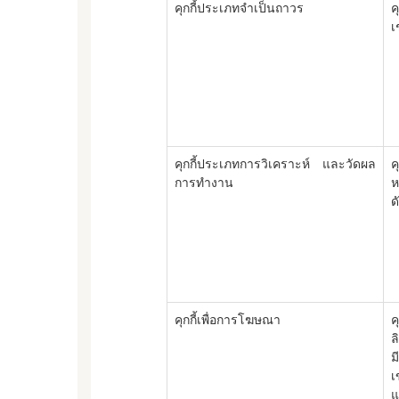
คุกกี้ประเภทจำเป็นถาวร
ค
เ
คุกกี้ประเภทการวิเคราะห์ และวัดผล
ค
การทำงาน
ห
ด
คุกกี้เพื่อการโฆษณา
ค
ล
ม
เ
แ