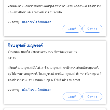
ผลิตและจำหน่ายเซรามิคประเภทชุดอาหาร จานชาม แก้วกาแฟ ของชำร่วย
และเซรามิคขายส่งคุณภาพดี ราคาประหยัด
หมวดหมู่
:
ผลิตภัณฑ์เคลือบดินเผา
ร้าน สุพงษ์ เบญจรงค์
ตำบลคลองมะเดื่อ อำเภอกระทุ่มแบน จังหวัดสมุทรสาคร
74110
ผลิตเครื่องเบญจรงค์ทั่วไป, งาช้างเบญจรงค์, นาฬิกาประดับผนังเบญจรงค์,
ชุดโต๊ะอาหารเบญจรงค์, โถเบญจรงค์, แจกันเบญจรงค์, ถ้วยรางวัลเบญจรงค์,
ของชำร่วยงานบวช งานแต่งเบญจรงค์ รับสั่งทำตาม order
หมวดหมู่
:
ผลิตภัณฑ์เคลือบดินเผา