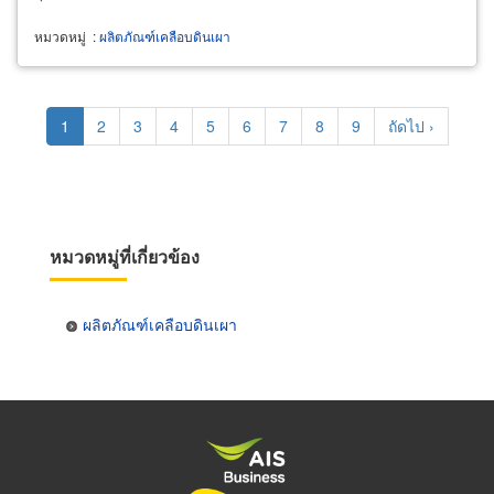
หมวดหมู่
:
ผลิตภัณฑ์เคลือบดินเผา
Pagination
Current
1
Page
2
Page
3
Page
4
Page
5
Page
6
Page
7
Page
8
Page
9
Next
ถัดไป ›
page
page
หมวดหมู่ที่เกี่ยวข้อง
ผลิตภัณฑ์เคลือบดินเผา