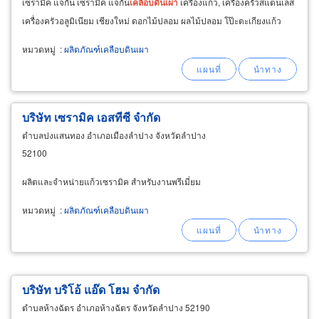
เซรามิค แจกัน เซรามิค แจกัน
เคลือบ
ดิน
เผา
เครื่องแก้ว, เครื่องครัวสแตนเลส
เครื่องครัวอลูมิเนียม เชียงใหม่ ดอกไม้ปลอม ผลไม้ปลอม โป๊ะตะเกียงแก้ว
หมวดหมู่
:
ผลิตภัณฑ์เคลือบดินเผา
บริษัท เซรามิค เอสทีซี จำกัด
ตำบลปงแสนทอง อำเภอเมืองลำปาง จังหวัดลำปาง
52100
ผลิตและจำหน่ายแก้วเซรามิค สำหรับงานพรีเมี่ยม
หมวดหมู่
:
ผลิตภัณฑ์เคลือบดินเผา
บริษัท บริโอ้ แอ๊ด โฮม จำกัด
ตำบลห้างฉัตร อำเภอห้างฉัตร จังหวัดลำปาง 52190