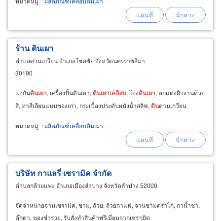
หมวดหมู่
:
ผลิตภัณฑ์เคลือบดินเผา
ร้าน ดินเผา
ตำบลด่านเกวียน อำเภอโชคชัย จังหวัดนครราชสีมา
30190
แจกัน
ดิน
เผา
, เครื่องปั้นดินเผา,
ดิน
เผา
เคลือบ
, โอ่ง
ดิน
เผา
, ตกแต่งผิวงานด้วย
สี, ทาสีเลียนแบบของเก่า, กระเบื้องประดับผนังน้ำสลิฟ,
ดิน
ด่านเกวียน
หมวดหมู่
:
ผลิตภัณฑ์เคลือบดินเผา
บริษัท กาแลรี่ เซรามิค จำกัด
ตำบลกล้วยแพะ อำเภอเมืองลำปาง จังหวัดลำปาง 52000
จัดจำหน่ายจานเซรามิค, ชาม, ถ้วย, ถ้วยกาแฟ, จานชามตราไก่, กาน้ำชา,
ตุ๊กตา, ของชำร่วย, รับสั่งทำสินค้าพรีเมี่ยมจากเซรามิค