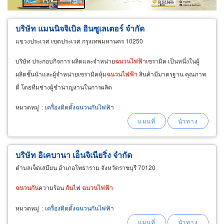
บริษัท แมนนิจจิเบิล อินซูเลเตอร์ จำกัด
แขวงประเวศ เขตประเวศ กรุงเทพมหานคร 10250
บริษัท ประกอบกิจการ ผลิตและจำหน่าย
ฉนวน
ไฟฟ้า
เซรามิค เป็นหนึ่งในผู้
ผลิตชั้นนำและผู้จำหน่ายเซรามิคหุ้ม
ฉนวน
ไฟฟ้า
สินค้ามีมาตรฐาน คุณภาพ
ดี โดยทีมช่างผู้ชำนาญงานในการผลิต
หมวดหมู่
:
เครื่องติดตั้งฉนวนกันไฟฟ้า
บริษัท อิเคบานา เอ็นจิเนียริ่ง จำกัด
ตำบลเจ็ดเสมียน อำเภอโพธาราม จังหวัดราชบุรี 70120
ฉนวน
กัน
ความร้อน
กัน
ไฟ
ฉนวน
ไฟฟ้า
หมวดหมู่
:
เครื่องติดตั้งฉนวนกันไฟฟ้า