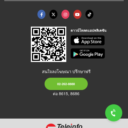
ดาวน์โหลดแอปพลิเคชัน
สนใจลงโฆษณา ปรึกษาฟรี
02-262-8888
ต่อ 8615, 8686