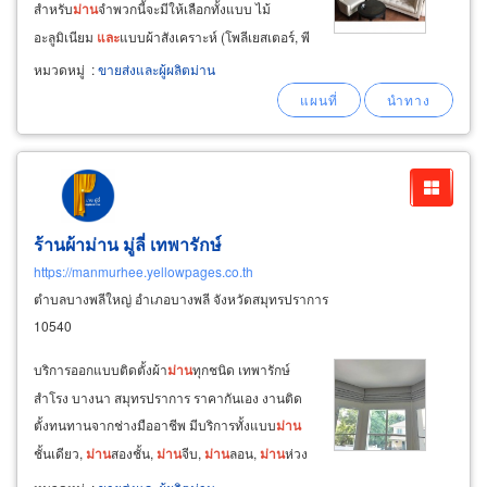
สำหรับ
ม่าน
จำพวกนี้จะมีให้เลือกทั้งแบบ ไม้
อะลูมิเนียม
และ
แบบผ้าสังเคราะห์ (โพลีเยสเตอร์, พี
วีซี, ไวนิล) รวมทั้งลูกค้ายังสามารถเลือกระบบการ
หมวดหมู่
:
ขายส่งและผู้ผลิตม่าน
ใช้งานได้อีกด้วยว่า จะใช้เป็นระบบ spring log
ระบบโซ่หรือระบบมอเตอร์
ร้านผ้าม่าน มู่ลี่ เทพารักษ์
https://manmurhee.yellowpages.co.th
ตำบลบางพลีใหญ่ อำเภอบางพลี จังหวัดสมุทรปราการ
10540
บริการออกแบบติดตั้งผ้า
ม่าน
ทุกชนิด เทพารักษ์
สำโรง บางนา สมุทรปราการ ราคากันเอง งานติด
ตั้งทนทานจากช่างมืออาชีพ มีบริการทั้งแบบ
ม่าน
ชั้นเดียว,
ม่าน
สองชั้น,
ม่าน
จีบ,
ม่าน
ลอน,
ม่าน
ห่วง
ตาไก่,
ม่าน
พับ,
ม่าน
หลุยส์,
ม่าน
น้ำตก,
ม่าน
บอลลูน