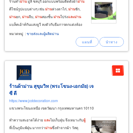
ร้านทำ
ม่าน
มู่ลี่ ชลบุรี ออกแบบพร้อมติดตั้งผ้า
ม่าน
ดีไซน์รูปแบบต่างๆ เช่น
ม่าน
ห่วงตาไก่,
ม่าน
ชัก,
ม่าน
ยก,
ม่าน
จีบ,
ม่าน
สองชั้น
ม่าน
โปร่ง
และ
ม่าน
แบล็คเอ้าท์กันแสงยูวี ลงตัวกับธีมการตกแต่งห้อง
และ
ตกแต่งบ้าน ติดต่อที่เดียวได้ครบ ไม่ต้องตา
หมวดหมู่
:
ขายส่งและผู้ผลิตม่าน
มหาช่างจากหลายแหล่งให้วุ่นวาย ลงตัวทั้งแบบ สี
และ
ลวดลาย เลือกใช้วัสดุอย่างดี
ร้านผ้าม่าน สุขุมวิท (พระโขนง-เอกมัย) เจ
ซี ดี
https://www.jcddecoration.com
แขวงพระโขนงเหนือ เขตวัฒนา กรุงเทพมหานคร 10110
ทำความสะอาดได้ง่าย
และ
ไม่เก็บฝุ่น จึงเหมาะกับ
ผู้
ที่เป็นภูมิแพ้ฝุ่น มากกว่า
ม่าน
ซึ่งทำจากผ้า วัสดุ