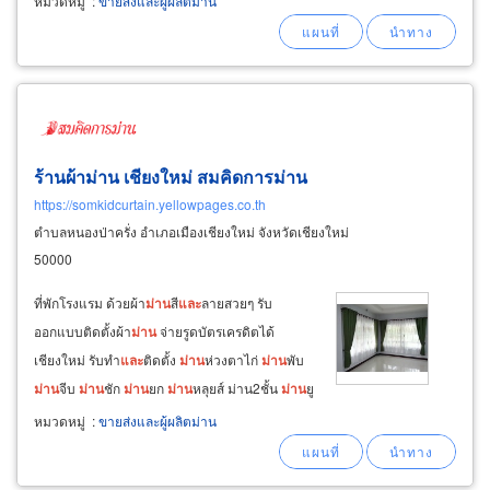
หมวดหมู่
:
ขายส่งและผู้ผลิตม่าน
มีสีสัน
และ
ลวดลายให้เลือกมากมาย เพื่อความ
สวยงามตามสไตล์ที่ลูกค้าต้องการ
ร้านผ้าม่าน เชียงใหม่ สมคิดการม่าน
https://somkidcurtain.yellowpages.co.th
ตำบลหนองป่าครั่ง อำเภอเมืองเชียงใหม่ จังหวัดเชียงใหม่
50000
ที่พักโรงแรม ด้วยผ้า
ม่าน
สี
และ
ลายสวยๆ รับ
ออกแบบติดตั้งผ้า
ม่าน
จ่ายรูดบัตรเครดิตได้
เชียงใหม่ รับทำ
และ
ติดตั้ง
ม่าน
ห่วงตาไก่
ม่าน
พับ
ม่าน
จีบ
ม่าน
ชัก
ม่าน
ยก
ม่าน
หลุยส์ ม่าน2ชั้น
ม่าน
ยู
วี
ม่าน
ม้วน พร้อมอุปกรณ์ราง
ม่าน
สายคล้อง
ม่าน
หมวดหมู่
:
ขายส่งและผู้ผลิตม่าน
แบบสวยๆ รับติดวอลเปเปอร์ใหม่
และ
รับลอก รื้อ
วอลเปเปอร์เก่า