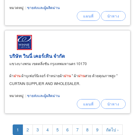
หมวดหมู่
:
ขายส่งและผู้ผลิตม่าน
บริษัท วินนี่ เคอร์เทิน จำกัด
แขวงบางพรม เขตตลิ่งชัน กรุงเทพมหานคร 10170
ผ้า
ม่าน
ผ้าบุเฟอร์นิเจอร์ จำหน่ายผ้า
ม่าน
" ผ้า
ม่าน
สวย ด้วยคุณภาพสูง "
CURTAIN SUPPLIER AND WHOLESALER.
หมวดหมู่
:
ขายส่งและผู้ผลิตม่าน
Pagination
Current
1
Page
2
Page
3
Page
4
Page
5
Page
6
Page
7
Page
8
Page
9
Next
ถัดไป ›