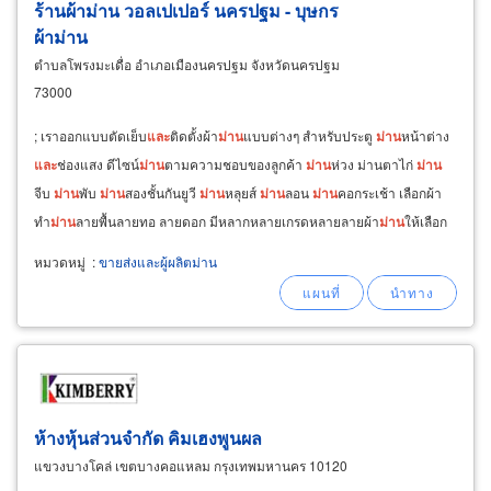
ร้านผ้าม่าน วอลเปเปอร์ นครปฐม - บุษกร
ผ้าม่าน
ตำบลโพรงมะเดื่อ อำเภอเมืองนครปฐม จังหวัดนครปฐม
73000
; เราออกแบบตัดเย็บ
และ
ติดตั้งผ้า
ม่าน
แบบต่างๆ สำหรับประตู
ม่าน
หน้าต่าง
และ
ช่องแสง ดีไซน์
ม่าน
ตามความชอบของลูกค้า
ม่าน
ห่วง ม่านตาไก่
ม่าน
จีบ
ม่าน
พับ
ม่าน
สองชั้นกันยูวี
ม่าน
หลุยส์
ม่าน
ลอน
ม่าน
คอกระเช้า เลือกผ้า
ทำ
ม่าน
ลายพื้นลายทอ ลายดอก มีหลากหลายเกรดหลายลายผ้า
ม่าน
ให้เลือก
ลงตัว จัดชุดผ้า
ม่าน
พร้อมราง
ม่าน
แบบต่างๆ
หมวดหมู่
:
ขายส่งและผู้ผลิตม่าน
ห้างหุ้นส่วนจำกัด คิมเฮงพูนผล
แขวงบางโคล่ เขตบางคอแหลม กรุงเทพมหานคร 10120