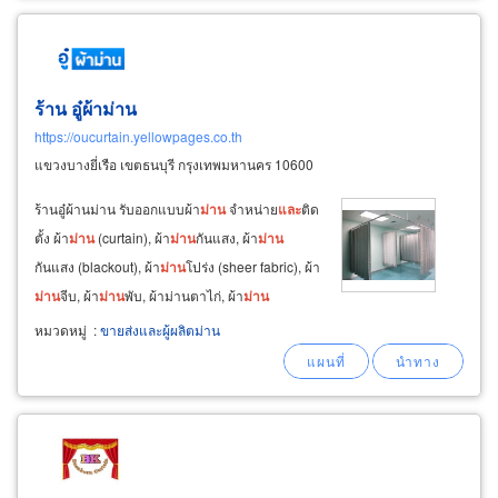
ร้าน อู๋ผ้าม่าน
https://oucurtain.yellowpages.co.th
แขวงบางยี่เรือ เขตธนบุรี กรุงเทพมหานคร 10600
ร้านอู๋ผ้านม่าน รับออกแบบผ้า
ม่าน
จำหน่าย
และ
ติด
ตั้ง ผ้า
ม่าน
(curtain), ผ้า
ม่าน
กันแสง, ผ้า
ม่าน
กันแสง (blackout), ผ้า
ม่าน
โปร่ง (sheer fabric), ผ้า
ม่าน
จีบ, ผ้า
ม่าน
พับ, ผ้าม่านตาไก่, ผ้า
ม่าน
ลอน,
ม่าน
ม้วน,
ม่าน
ปรับแสง, มู่ลี่,
ม่าน
รถตู้, ฉาก
หมวดหมู่
:
ขายส่งและผู้ผลิตม่าน
กั้นห้อง, มุ้งจีบพับ, วอลเปเปอร์, รับซักผ้า
ม่าน