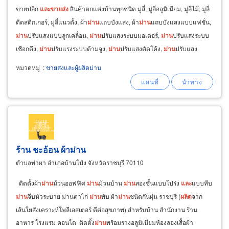
ขายปลีก
และ
ขายส่ง
สินค้าตกแต่งบ้านทุกชนิด มู่ลี่, มู่ลี่อลูมิเนียม, มู่ลี่ไม้, มู่ลี่
ติดสติกเกอร์, มู่ลี่แนวตั้ง, ผ้า
ม่าน
แถบบังแสง, ผ้า
ม่าน
แถบบังแสงแบบแฟชั่น,
ม่าน
ปรับแสงแบบลูกเคลื่อน,
ม่าน
ปรับแสงระบบมอเตอร์,
ม่าน
ปรับแสงระบบ
เชือกดึง,
ม่าน
ปรับแรงระบบด้ามจูง,
ม่าน
ปรับแสงดัดโค้ง,
ม่าน
ปรับแสง
มอเตอร์,
ม่าน
แถบ
หมวดหมู่
:
ขายส่งและผู้ผลิตม่าน
ร้าน ชะอ้อน ผ้าม่าน
ตำบลท่าผา อำเภอบ้านโป่ง จังหวัดราชบุรี 70110
ติดตั้งผ้า
ม่าน
ม้วนออฟฟิศ
ม่าน
ม้วนบ้าน
ม่าน
สองชั้นแบบโปร่ง
และ
แบบทึบ
ม่าน
จีบหัวระบาย ม่านตาไก่
ม่าน
พับ ผ้า
ม่าน
ชนิดกันฝุ่น ราชบุรี (
ผลิต
จาก
เส้นใยสังเคราะห์โพลีเอสเตอร์ ดีต่อสุขภาพ) สำหรับบ้าน สำนักงาน ร้าน
อาหาร โรงแรม คอนโด ติดตั้ง
ม่าน
พร้อมรางอลูมิเนียมห้องลองเสื้อผ้า