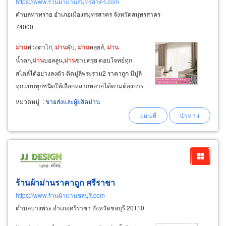
https://www.ร้านผ้าม่านสมุทรสาคร.com
ตำบลท่าทราย อำเภอเมืองสมุทรสาคร จังหวัดสมุทรสาคร
74000
ม่าน
ห่วงตาไก่,
ม่าน
พับ,
ม่าน
หลุยส์,
ม่าน
น้ำตก,
ม่าน
บอลลูน,
ม่าน
ชายครุย ตอบโจทย์ทุก
สไตล์ได้อย่างลงตัว ติดมู่ลี่พระราม2 ราคาถูก มีมู่ลี่
ทุกแบบทุกชนิดให้เลือกหลากหลายได้ตามต้องการ
มีทั้งมู่ลี่ไม้ มู่ลี่ไวนิล มู่ลี่จีบ มู่ลี่ pvc มู่ลี่อลูมิเนียม มู่ลี่
หมวดหมู่
:
ขายส่งและผู้ผลิตม่าน
สำหรับติดตั้งหน้าต่าง มู่ลี่ประตู
ผลิต
จากวัสดุ
คุณภาพเกรดเอ
ร้านผ้าม่านราคาถูก ศรีราชา
https://www.ร้านผ้าม่านชลบุรี.com
ตำบลบางพระ อำเภอศรีราชา จังหวัดชลบุรี 20110