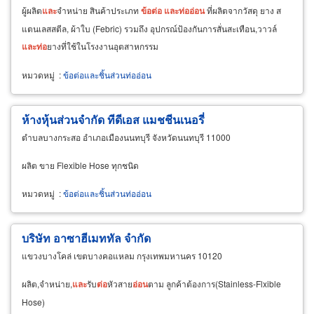
ผู้ผลิต
และ
จำหน่าย สินค้าประเภท
ข้อ
ต่อ
และ
ท่อ
อ่อน
ที่ผลิตจากวัสดุ ยาง ส
แตนเลสสตีล, ผ้าใบ (Febric) รวมถึง อุปกรณ์ป้องกันการสั่นสะเทือน,วาวล์
และ
ท่อ
ยางที่ใช้ในโรงงานอุตสาหกรรม
หมวดหมู่
:
ข้อต่อและชิ้นส่วนท่ออ่อน
ห้างหุ้นส่วนจำกัด ทีดีเอส แมชชีนเนอรี่
ตำบลบางกระสอ อำเภอเมืองนนทบุรี จังหวัดนนทบุรี 11000
ผลิต ขาย Flexible Hose ทุกชนิด
หมวดหมู่
:
ข้อต่อและชิ้นส่วนท่ออ่อน
บริษัท อาซาฮีเมททัล จำกัด
แขวงบางโคล่ เขตบางคอแหลม กรุงเทพมหานคร 10120
ผลิต,จำหน่าย,
และ
รับ
ต่อ
หัวสาย
อ่อน
ตาม ลูกค้าต้องการ(Stainless-Flxible
Hose)