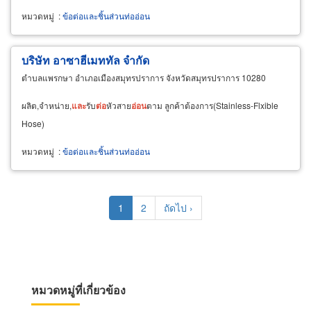
หมวดหมู่
:
ข้อต่อและชิ้นส่วนท่ออ่อน
บริษัท อาซาฮีเมททัล จำกัด
ตำบลแพรกษา อำเภอเมืองสมุทรปราการ จังหวัดสมุทรปราการ 10280
ผลิต,จำหน่าย,
และ
รับ
ต่อ
หัวสาย
อ่อน
ตาม ลูกค้าต้องการ(Stainless-Flxible
Hose)
หมวดหมู่
:
ข้อต่อและชิ้นส่วนท่ออ่อน
Pagination
Current
1
Page
2
Next
ถัดไป ›
page
page
หมวดหมู่ที่เกี่ยวข้อง