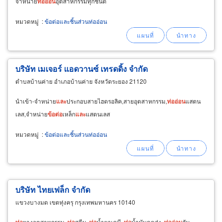
จำหน่าย
ท่อ
อ่อน
อุตสาหกรรมทุกชนิด
หมวดหมู่
:
ข้อต่อและชิ้นส่วนท่ออ่อน
บริษัท เมเจอร์ แอดวานซ์ เทรดดิ้ง จำกัด
ตำบลบ้านค่าย อำเภอบ้านค่าย จังหวัดระยอง 21120
นำเข้า-จำหน่าย
และ
ประกอบสายไฮดรอลิค,สายอุตสาหกรรม,
ท่อ
อ่อน
แสตน
เลส,จำหน่าย
ข้อ
ต่อ
เหล็ก
และ
แสตนเลส
หมวดหมู่
:
ข้อต่อและชิ้นส่วนท่ออ่อน
บริษัท ไทยเฟล็ก จำกัด
แขวงบางมด เขตทุ่งครุ กรุงเทพมหานคร 10140
ท่อ
ยางอุตสาหกรรม,
ท่อ
สตีม,
ท่อ
น้ำยาเคมี,
ท่อ
น้ำมันดูดส่ง,
ท่อ
อ่อน
กัน