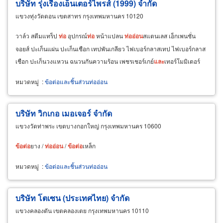
บริษัท รุ่งเรืองเอ็นเตอร์ไพรส์ (1999) จำกัด
แขวงทุ่งวัดดอน เขตสาทร กรุงเทพมหานคร 10120
วาล์ว สตีมแทร็ป
ท่อ
อุปกรณ์
ท่อ
หน้าแปลน
ท่อ
อ่อน
สแตนเลส เอ็กเพนชั่น
จอยส์ ปะเก็นแผ่น ปะเก็นเชือก เทปพันเกลียว ไฟเบอร์กลาสเทป ไฟเบอร์กลาส
เชือก ปะเก็นวงแหวน ฉนวนกันความร้อน เพชรเชอร์เกย์
และ
เทอร์โมมิเตอร์
หมวดหมู่
:
ข้อต่อและชิ้นส่วนท่ออ่อน
บริษัท วิกเกอ เมอเจอร์ จำกัด
แขวงวัดท่าพระ เขตบางกอกใหญ่ กรุงเทพมหานคร 10600
ข้อ
ต่อ
ยาง /
ท่อ
อ่อน
/
ข้อ
ต่อ
เหล็ก
หมวดหมู่
:
ข้อต่อและชิ้นส่วนท่ออ่อน
บริษัท โตเซน (ประเทศไทย) จำกัด
แขวงคลองตัน เขตคลองเตย กรุงเทพมหานคร 10110