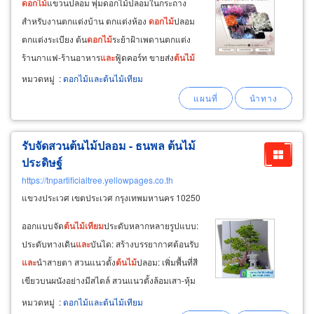
ดอกไม้
แขวนปลอม พุ่มดอกไม้ปลอมในกระถาง
สำหรับงานตกแต่งบ้าน ตกแต่งห้อง
ดอกไม้
ปลอม
ตกแต่งระเบียง ต้น
ดอกไม้
ระย้าฝ้าเพดานตกแต่ง
ร้านกาแฟ-ร้านอาหาร
และ
ฟู้ดคอร์ท ขายส่ง
ต้นไม้
ปลอม ราคาส่ง กรุงเทพ ขาย
ต้นไม้
ปลอม ราคาส่ง มี
หมวดหมู่
:
ดอกไม้และต้นไม้เทียม
ต้นไม้
ปลอมทั้งแบบไม้ใบ
และ
แบบไม้ดอก แบบ
ต้นไม้
ปลอมพร้อมกระถาง เช่น ไทรใบสักปลอม
รับจัดสวนต้นไม้ปลอม - ธนพล ต้นไม้
ประดิษฐ์
https://tnpartificialtree.yellowpages.co.th
แขวงประเวศ เขตประเวศ กรุงเทพมหานคร 10250
ออกแบบจัด
ต้นไม้
เทียม
ประดับหลากหลายรูปแบบ:
ประดับทางเดิน
และ
บันได: สร้างบรรยากาศต้อนรับ
และ
นำสายตา สวนแนวตั้ง
ต้นไม้
ปลอม: เพิ่มพื้นที่สี
เขียวบนผนังอย่างมีสไตล์ สวนแนวตั้งล้อมเสา-หุ้ม
เสา: เปลี่ยนเสาธรรมดาให้เป็นจุดเด่น ด้วยการ
หมวดหมู่
:
ดอกไม้และต้นไม้เทียม