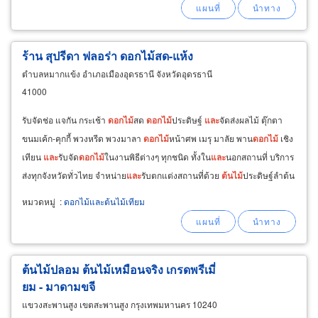
ตกแต่งใบไม้ปลอม
และ
ดอกไม้
ปลอม สวนผนังหญ้า
เทียม
ภายนอกอาคาร
ร้าน สุปรีดา ฟลอร่า ดอกไม้สด-แห้ง
ตำบลหมากแข้ง อำเภอเมืองอุดรธานี จังหวัดอุดรธานี
41000
รับจัดช่อ แจกัน กระเช้า
ดอกไม้
สด
ดอกไม้
ประดิษฐ์
และ
จัดส่งผลไม้ ตุ๊กตา
ขนมเค้ก-คุกกี้ พวงหรีด พวงมาลา
ดอกไม้
หน้าศพ เมรุ มาลัย พาน
ดอกไม้
เชิง
เทียน
และ
รับจัด
ดอกไม้
ในงานพิธีต่างๆ ทุกชนิด ทั้งใน
และ
นอกสถานที่ บริการ
ส่งทุกจังหวัดทั่วไทย จำหน่าย
และ
รับตกแต่งสถานที่ด้วย
ต้นไม้
ประดิษฐ์ลำต้น
จริงเหมือนธรรมชาติ ธนาคารกสิกรไทย
หมวดหมู่
:
ดอกไม้และต้นไม้เทียม
ต้นไม้ปลอม ต้นไม้เหมือนจริง เกรดพรีเมี่
ยม - มาดามขจี
แขวงสะพานสูง เขตสะพานสูง กรุงเทพมหานคร 10240