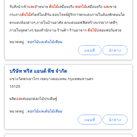
รับสั่งนำเข้า
และ
จำหน่าย
ต้นไม้
เสมือนจริง
ดอกไม้
เสมือนจริง
และ
ขาย
กระถาง
ต้นไม้
สไตล์โมเดิร์น ตอบโจทย์ผู้รักการตกแต่งภายในห้องพักคอนโด
ตกแต่งห้องต่างๆ ภายในบ้านอาศัย ตกแต่งออฟฟิศสร้างบรรยากาศดีๆ
ภายในจุดต่างๆ ของสำนักงาน-ร้านค้า-ร้านอาหาร
ต้นไม้
ปลอมฟอร์มสวย
ตกแต่งภายในล็อบบี้
และ
ตกแต่งภายในห้องพักโรงแรม บริการจัดส่งสินค้าใน
หมวดหมู่
:
ดอกไม้และต้นไม้เทียม
เขต
บริษัท พริส แอนด์ พีช จำกัด
แขวงวัดพระยาไกร เขตบางคอแหลม กรุงเทพมหานคร
10120
ผลิต
และ
ส่งออกดอกไม้ประดิษฐ์
หมวดหมู่
:
ดอกไม้และต้นไม้เทียม