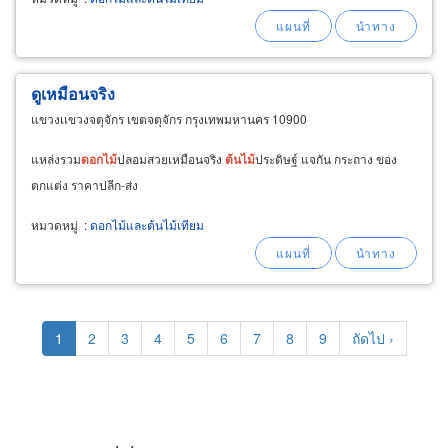
ดูเหมือนจริง
แขวงเเขวงจตุจักร เขตจตุจักร กรุงเทพมหานคร 10900
แหล่งรวม
ดอกไม้
ปลอมสวยเหมือนจริง
ต้นไม้
ประดิษฐ์ แจกัน กระถาง ของ
ตกแต่ง ราคาปลีก-ส่ง
หมวดหมู่
:
ดอกไม้และต้นไม้เทียม
Pagination
Current
1
Page
2
Page
3
Page
4
Page
5
Page
6
Page
7
Page
8
Page
9
Next
ถัดไป ›
page
page