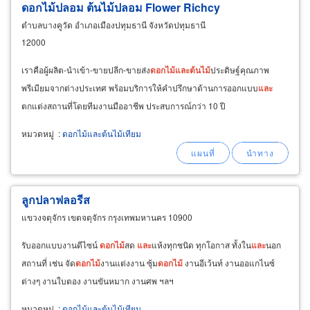
ดอกไม้ปลอม ต้นไม้ปลอม Flower Richcy
ตำบลบางคูวัด อำเภอเมืองปทุมธานี จังหวัดปทุมธานี
12000
เราคือผู้ผลิต-นำเข้า-ขายปลีก-ขายส่ง
ดอกไม้
และ
ต้นไม้
ประดิษฐ์คุณภาพ
พรีเมียมจากต่างประเทศ พร้อมบริการให้คำปรึกษาด้านการออกแบบ
และ
ตกแต่งสถานที่โดยทีมงานมืออาชีพ ประสบการณ์กว่า 10 ปี
หมวดหมู่
:
ดอกไม้และต้นไม้เทียม
ลูกปลาฟลอรีส
แขวงจตุจักร เขตจตุจักร กรุงเทพมหานคร 10900
รับออกแบบงานดีไซน์
ดอกไม้
สด
และ
แห้งทุกชนิด ทุกโอกาส ทั้งใน
และ
นอก
สถานที่ เช่น จัด
ดอกไม้
งานแต่งงาน ซุ้ม
ดอกไม้
งานอีเว้นท์ งานออแกไนซ์
ต่างๆ งานใบตอง งานขันหมาก งานศพ ฯลฯ
หมวดหมู่
:
ดอกไม้และต้นไม้เทียม