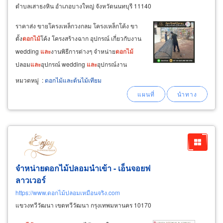
ตำบลเสาธงหิน อำเภอบางใหญ่ จังหวัดนนทบุรี 11140
ราคาส่ง ขายโครงเหล็กวงกลม โครงเหล็กโค้ง ขา
ตั้ง
ดอกไม้
โค้ง โครงสร้างฉาก อุปกรณ์ เกี่ยวกับงาน
wedding
และ
งานพิธีการต่างๆ จำหน่าย
ดอกไม้
ปลอม
และ
อุปกรณ์ wedding
และ
อุปกรณ์งาน
พิธีการต่างๆ รับออกแบบ
และ
ตกแต่งสถานที่ คาเฟ่
หมวดหมู่
:
ดอกไม้และต้นไม้เทียม
ร้านอาหาร รีสอร์ท โรงแรม คอนโด สำนักงานขาย
งานออกแบบดีไซน์ฉาก
ดอกไม้
และ
แผง
ดอกไม้
สำเร็จรูป
จำหน่ายดอกไม้ปลอมนำเข้า - เอ็นจอยฟ
ลาวเวอร์
https://www.ดอกไม้ปลอมเหมือนจริง.com
แขวงทวีวัฒนา เขตทวีวัฒนา กรุงเทพมหานคร 10170