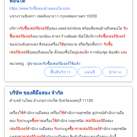
คอนโด
https://www.รับซื้อของย้ายคอนโด.com
แขวงรามอินทรา เขตคันนายาว กรุงเทพมหานคร 10230
บริการ
รับ
ซื้อ
เฟอร์นิเจอร์
มือสอง used furniture พร้อมทีมขนย้ายถึงคอนโด
รับ
ซื้อ
เฟอร์นิเจอร์
เหมายกห้อง สาทร ร้านชัยยศ เปิดให้บริการ
รับ
ซื้อ
เฟอร์นิเจอร์
ของประดับตกแต่ง สิ่งของเครื่อง
ใช้
ทุกขนาด หรือเรียกสั้นๆว่า
รับ
ซื้อ
เฟอร์นิเจอร์
มือสองถึงคอนโด ทั้งของชิ้นใหญ่
และ
เล็ก จากห้องชุด ห้องพัก
และ
คอนโดต่างๆ
หมวดหมู่
:
ผู้ขายและรับซื้อเฟอร์นิเจอร์ใช้แล้ว
บริษัท ของดีมือสอง จำกัด
ตำบลบ้านใหม่ อำเภอปากเกร็ด จังหวัดนนทบุรี 11120
เครื่อง
ใช้
สำนักงานมือสอง เครื่อง
ใช้
สำนักงานทุกชนิด อุปกรณ์สำนักงานมือ
สอง
รับ
ประมูล
ซื้อ
ขาย
เครื่อง
ใช้
สำนักงานทุกชนิด
เฟอร์นิเจอร์
มือสอง
เฟอร์นิเจอร์
สำนักงานมือสอง
รับ
ประมูล
ซื้อ
-
ขาย
เฟอร์นิเจอร์
สำนักงานทุกชนิด
แหล่ง
ขาย
เฟอร์นิเจอร์
สำนักงานมือสอง สินค้ามือสอง ของมือสอง เก้าอี้