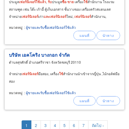
ประมูล
เฟอร์นิเจอร์
ใช้
แล้ว
,
รับ
ประมูล
ซื้อ
-
ขาย
เครื่อง
ใช้
สำนักงาน โรงแรม
สถานฑูต เช่น โต๊ะ เก้าอี้ ตู้เก็บเอกสาร ชั้นวางของ เครื่องครัวสแตนเลส
จำหน่าย
เฟอร์นิเจอร์
เก่า
และ
เฟอร์นิเจอร์
ใหม่,
เฟอร์นิเจอร์
สำนักงาน,
เฟอร์นิเจอร์
บ้าน,
เฟอร์นิเจอร์
เหล็ก
หมวดหมู่
:
ผู้ขายและรับซื้อเฟอร์นิเจอร์ใช้แล้ว
บริษัท เอคโคริง บางกอก จำกัด
ตำบลสุรศักดิ์ อำเภอศรีราชา จังหวัดชลบุรี 20110
จำหน่าย
เฟอร์นิเจอร์
มือสอง, เครื่อง
ใช้
สำนักงานนำเข้าจากญี่ปุ่น ,ไม้กอล์ฟมือ
สอง
หมวดหมู่
:
ผู้ขายและรับซื้อเฟอร์นิเจอร์ใช้แล้ว
Pagination
Current
1
Page
2
Page
3
Page
4
Page
5
Page
6
Page
7
Next
ถัดไป ›