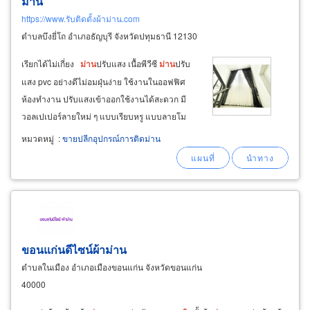
ม่าน
https://www.รับติดตั้งผ้าม่าน.com
ตำบลบึงยี่โถ อำเภอธัญบุรี จังหวัดปทุมธานี 12130
เรียกได้ไม่เกี่ยง
ม่าน
ปรับแสง เนื้อพีวีซี
ม่าน
ปรับ
แสง pvc อย่างดีไม่อมฝุ่นง่าย ใช้งานในออฟฟิศ
ห้องทำงาน ปรับแสงเข้าออกใช้งานได้สะดวก มี
วอลเปเปอร์ลายใหม่ ๆ แบบเรียบหรู แบบลายโม
เดิร์น ลายไฮโซ ลายห้องคุณหนู น่ารักๆ และมี
หมวดหมู่
:
ขายปลีกอุปกรณ์การติดม่าน
วอลเปเปอร์ลายไทยๆ ธีมสำหรับห้องพระโดยเฉพาะ
เราให้บริการหลัง
การ
ขาย
ขอนแก่นดีไซน์ผ้าม่าน
ตำบลในเมือง อำเภอเมืองขอนแก่น จังหวัดขอนแก่น
40000