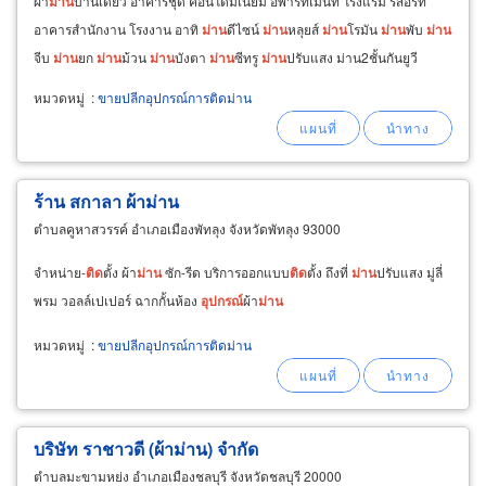
ผ้า
ม่าน
บ้านเดี่ยว อาคารชุด คอนโดมิเนียม อพาร์ทเม้นท์ โรงแรม รีสอร์ท
อาคารสำนักงาน โรงงาน อาทิ
ม่าน
ดีไซน์
ม่าน
หลุยส์
ม่าน
โรมัน
ม่าน
พับ
ม่าน
จีบ
ม่าน
ยก
ม่าน
ม้วน
ม่าน
บังตา
ม่าน
ซีทรู
ม่าน
ปรับแสง ม่าน2ชั้นกันยูวี
บริการรับซักผ้า
ม่าน
จำหน่ายผ้า
ม่าน
สำเร็จรูปและ
อุปกรณ์
ราง
ม่าน
หมวดหมู่
:
ขายปลีกอุปกรณ์การติดม่าน
ร้าน สกาลา ผ้าม่าน
ตำบลคูหาสวรรค์ อำเภอเมืองพัทลุง จังหวัดพัทลุง 93000
จำหน่าย-
ติด
ตั้ง ผ้า
ม่าน
ซัก-รีด บริการออกแบบ
ติด
ตั้ง ถึงที่
ม่าน
ปรับแสง มู่ลี่
พรม วอลล์เปเปอร์ ฉากกั้นห้อง
อุปกรณ์
ผ้า
ม่าน
หมวดหมู่
:
ขายปลีกอุปกรณ์การติดม่าน
บริษัท ราชาวดี (ผ้าม่าน) จำกัด
ตำบลมะขามหย่ง อำเภอเมืองชลบุรี จังหวัดชลบุรี 20000