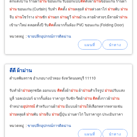
ตกแต่งบ้าน ร้านผ้า
ม่าน
ขอนแก่น รับออกแบบ
ติด
ตั้งผ้า
ม่าน
ขอนแก่น ร้านผ้า
ม่าน
ขอนแก่น (Curtain) รับทำ
ติด
ตั้ง
ม่าน
หลุยส์
ม่าน
ห่วงตาไก่
ม่าน
พับ
ม่าน
จีบ
ม่าน
โชว์ราง
ม่าน
ชัก
ม่าน
ยก
ม่าน
ยูวี
ม่าน
ม้วน ลายผ้าสวยๆ มีลายผ้า
ม่าน
เข้ามาใหม่ ตลอดทั้งปี รับ
ติด
ตั้งฉากกั้นห้อง PVC ขอนแก่น (Folding Door)
ฉากกั้นห้อง
หมวดหมู่
:
ขายปลีกอุปกรณ์การติดม่าน
ดีดี ผ้าม่าน
ตำบลพิมลราช อำเภอบางบัวทอง จังหวัดนนทบุรี 11110
รับทำผ้า
ม่าน
ทุกชนิด ออกแบบ
ติด
ตั้งผ้า
ม่าน
ผ้า
ม่าน
สำเร็จรูป
ม่าน
ปรับแสง
มูลี่ วอลเปเปอร์ ฉากกั้นห้อง ราคาถูก รับซัก-รีดผ้า
ม่าน
ติด
ตั้งราวผ้า
ม่าน
จำหน่าย
อุปกรณ์
สำหรับงานผ้า
ม่าน
มีแบบผ้า
ม่าน
ให้เลือกหลากหลายเช่น
ม่าน
หลุยส์
ม่าน
พับ
ม่าน
จีบ
ม่าน
ญี่ปุ่น ม่านตาไก่ ในราคาถูก ประเมินราคา
ถึงที่ พร้อมบริการหลัง
การ
ขาย
หมวดหมู่
:
ขายปลีกอุปกรณ์การติดม่าน