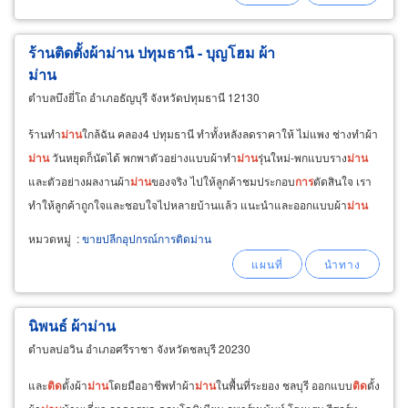
ร้านติดตั้งผ้าม่าน ปทุมธานี - บุญโฮม ผ้า
ม่าน
ตำบลบึงยี่โถ อำเภอธัญบุรี จังหวัดปทุมธานี 12130
ร้านทำ
ม่าน
ใกล้ฉัน คลอง4 ปทุมธานี ทำทั้งหลังลดราคาให้ ไม่แพง ช่างทำผ้า
ม่าน
วันหยุดก็นัดได้ พกพาตัวอย่างแบบผ้าทำ
ม่าน
รุ่นใหม่-พกแบบราง
ม่าน
และตัวอย่างผลงานผ้า
ม่าน
ของจริง ไปให้ลูกค้าชมประกอบ
การ
ตัดสินใจ เรา
ทำให้ลูกค้าถูกใจและชอบใจไปหลายบ้านแล้ว แนะนำและออกแบบผ้า
ม่าน
ให้ลูกค้า ในแบบที่ลงตัวกับแบบบ้านและสไตล์
การ
ตกแต่งบ้าน
หมวดหมู่
:
ขายปลีกอุปกรณ์การติดม่าน
นิพนธ์ ผ้าม่าน
ตำบลบ่อวิน อำเภอศรีราชา จังหวัดชลบุรี 20230
และ
ติด
ตั้งผ้า
ม่าน
โดยมืออาชีพทำผ้า
ม่าน
ในพื้นที่ระยอง ชลบุรี ออกแบบ
ติด
ตั้ง