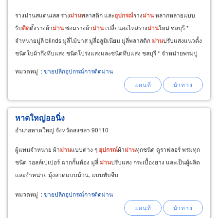
รางม่านสแตนเลส ราง
ม่าน
พลาสติก และ
อุปกรณ์
ราง
ม่าน
หลากหลายแบบ
รับ
ติด
ตั้งรางผ้า
ม่าน
ซ่อมรางผ้า
ม่าน
เปลี่ยนอะไหล่ราง
ม่าน
ใหม่ ชลบุรี *
จำหน่ายมู่ลี่ blinds มู่ลี่ไม้บาส มู่ลี่อลูมิเนียม มู่ลี่พลาสติก
ม่าน
ปรับแสงแนวตั้ง
ชนิดใบผ้ากึ่งทึบแสง ชนิดโปร่งแสงและชนิดทึบแสง ชลบุรี * จำหน่ายพรมปู
พื้น carpet
ขาย
พรมผืน
หมวดหมู่
:
ขายปลีกอุปกรณ์การติดม่าน
หาดใหญ่ออนิ่ง
อำเภอหาดใหญ่ จังหวัดสงขลา 90110
ผู้แทนจำหน่าย ผ้า
ม่าน
แบบต่าง ๆ
อุปกรณ์
ผ้า
ม่าน
ทุกชนิด ดูราฟลอร์ พรมทุก
ชนิด วอลล์เปเปอร์ ฉากกั้นห้อง มู่ลี่
ม่าน
ปรับแสง กระเบื้องยาง และเป็นผู้ผลิต
และจำหน่าย มุ้งลวดแบบม้วน, แบบพับจีบ
หมวดหมู่
:
ขายปลีกอุปกรณ์การติดม่าน