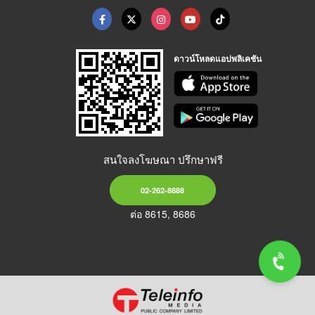
ดาวน์โหลดแอปพลิเคชัน
สนใจลงโฆษณา ปรึกษาฟรี
02-262-8888
ต่อ 8615, 8686