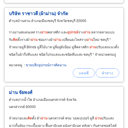
บริษัท ราชาวดี (ผ้าม่าน) จำกัด
ตำบลบ้านสวน อำเภอเมืองชลบุรี จังหวัดชลบุรี 20000
รางม่านสแตนเลส ราง
ม่าน
พลาสติก และ
อุปกรณ์
ราง
ม่าน
หลากหลายแบบ
รับ
ติด
ตั้งรางผ้า
ม่าน
ซ่อมรางผ้า
ม่าน
เปลี่ยนอะไหล่ราง
ม่าน
ใหม่ ชลบุรี *
จำหน่ายมู่ลี่ Blinds มู่ลี่ไม้บาส มู่ลี่อลูมิเนียม มู่ลี่พลาสติก
ม่าน
ปรับแสงแนวตั้ง
ชนิดใบผ้ากึ่งทึบแสง ชนิดโปร่งแสงและชนิดทึบแสง ชลบุรี * จำหน่ายพรมปู
พื้น Carpet
ขาย
พรมผืน
หมวดหมู่
:
ขายปลีกอุปกรณ์การติดม่าน
ม่าน จัยพงศ์
ตำบลปากน้ำโพ อำเภอเมืองนครสวรรค์ จังหวัด
นครสวรรค์ 60000
จำหน่ายและ
ติด
ตั้ง ผ้า
ม่าน
นครสวรรค์ พรม วอลเปเปอร์ มู่ลี่
ม่าน
ปรับแสง
ฉากกั้นห้อง กระเบื้องยาง พื้นลามิเนท ผนังลามิเนท หลังคา-กันสาดซอฟไลท์