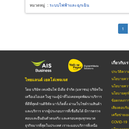
หมวดหมู่
:
ระบบไฟฟ้าและฉุกเฉิน
Pagination
Cur
1
pag
เกี่ยวกับเ
ประวัติควา
นโยบายควา
ไทยแลนด์ เยลโล่เพจเจส
นโยบายควา
โดย บริษัท เทเลอินโฟ มีเดีย จำกัด (มหาชน) บริษัทใน
นโยบายคุกกี
เครือเอไอเอส ในฐานะผู้นำที่ไม่เคยหยุดพัฒนาบริการ
ข้อตกลงกา
ที่ดีที่สุดด้านดิจิทัล มาร์เก็ตติ้ง ผ่านเว็บไซต์รวมสินค้า
เสียงตอบรั
และบริการ จากผู้ประกอบการที่เชื่อถือได้ มีการตรวจ
เครือข่ายเย
สอบและยืนยันตัวตนจริง และครอบคลุมทุกหมวด
COVID-19
ธุรกิจมากที่สุดในประเทศ เราจะมอบบริการที่เหนือ
นโยบายจดท