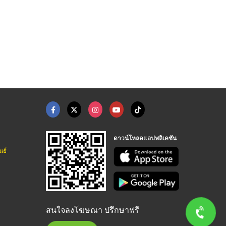
ดาวน์โหลดแอปพลิเคชัน
นธ์
สนใจลงโฆษณา ปรึกษาฟรี