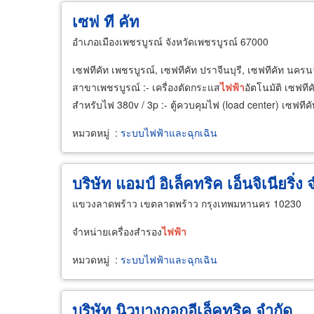
เซฟ ที คัท
อำเภอเมืองเพชรบูรณ์ จังหวัดเพชรบูรณ์ 67000
เซฟทีคัท เพชรบูรณ์, เซฟทีคัท ปราจีนบุรี, เซฟทีคัท นครน
สาขาเพชรบูรณ์ :- เครื่องตัดกระแส
ไฟฟ้า
อัตโนมัติ เซฟที
สำหรับไฟ 380v / 3p :- ตู้ควบคุมไฟ (load center) เซฟที
หมวดหมู่
:
ระบบไฟฟ้าและฉุกเฉิน
บริษัท แอมป์ อิเล็คทริค เอ็นจิเนียริ่ง 
แขวงลาดพร้าว เขตลาดพร้าว กรุงเทพมหานคร 10230
จำหน่ายเครื่องสำรอง
ไฟฟ้า
หมวดหมู่
:
ระบบไฟฟ้าและฉุกเฉิน
บริษัท นิวบางกอกอีเล็คทริค จำกัด