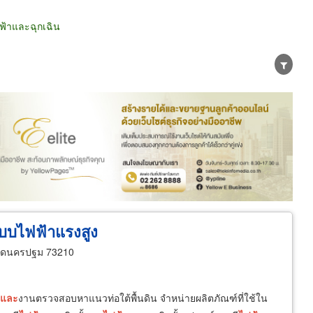
้าและฉุกเฉิน
น่าย
ผู้ส่งออก/นำเข้า
ธุรกิจบริการ
บบไฟฟ้าแรงสูง
ัดนครปฐม 73210
และ
งานตรวจสอบหาแนวท่อใต้พื้นดิน จำหน่ายผลิตภัณฑ์ที่ใช้ใน