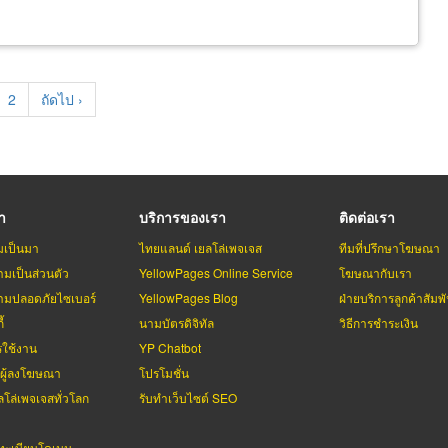
rent
Page
2
Next
ถัดไป ›
e
page
รา
บริการของเรา
ติดต่อเรา
มเป็นมา
ไทยแลนด์ เยลโล่เพจเจส
ทีมที่ปรึกษาโฆษณา
มเป็นส่วนตัว
YellowPages Online Service
โฆษณากับเรา
มปลอดภัยไซเบอร์
YellowPages Blog
ฝ่ายบริการลูกค้าสัมพั
้
นามบัตรดิจิทัล
วิธีการชำระเงิน
รใช้งาน
YP Chatbot
บผู้ลงโฆษณา
โปรโมชั่น
ลโล่เพจเจสทั่วโลก
รับทำเว็บไซต์ SEO
ะเบียนโดเมน