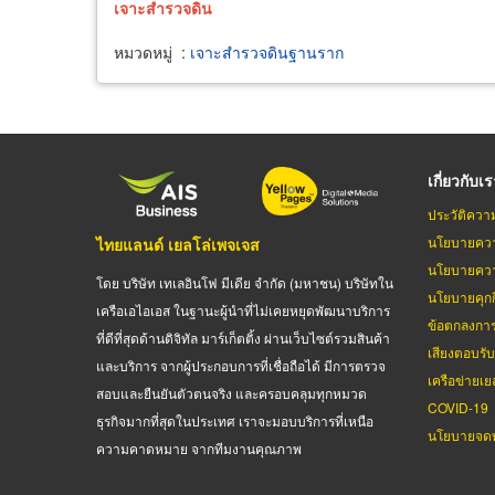
เจาะ
สำรวจ
ดิน
หมวดหมู่
:
เจาะสำรวจดินฐานราก
เกี่ยวกับเ
ประวัติควา
นโยบายควา
ไทยแลนด์ เยลโล่เพจเจส
นโยบายควา
โดย บริษัท เทเลอินโฟ มีเดีย จำกัด (มหาชน) บริษัทใน
นโยบายคุกกี
เครือเอไอเอส ในฐานะผู้นำที่ไม่เคยหยุดพัฒนาบริการ
ข้อตกลงกา
ที่ดีที่สุดด้านดิจิทัล มาร์เก็ตติ้ง ผ่านเว็บไซต์รวมสินค้า
เสียงตอบรั
และบริการ จากผู้ประกอบการที่เชื่อถือได้ มีการตรวจ
เครือข่ายเย
สอบและยืนยันตัวตนจริง และครอบคลุมทุกหมวด
COVID-19
ธุรกิจมากที่สุดในประเทศ เราจะมอบบริการที่เหนือ
นโยบายจดท
ความคาดหมาย จากทีมงานคุณภาพ