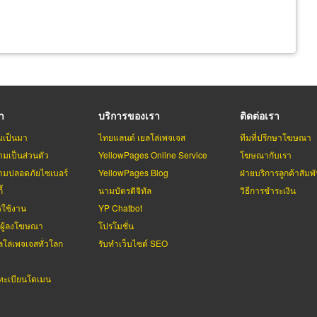
รา
บริการของเรา
ติดต่อเรา
มเป็นมา
ไทยแลนด์ เยลโล่เพจเจส
ทีมที่ปรึกษาโฆษณา
มเป็นส่วนตัว
YellowPages Online Service
โฆษณากับเรา
มปลอดภัยไซเบอร์
YellowPages Blog
ฝ่ายบริการลูกค้าสัมพั
้
นามบัตรดิจิทัล
วิธีการชำระเงิน
รใช้งาน
YP Chatbot
บผู้ลงโฆษณา
โปรโมชั่น
ลโล่เพจเจสทั่วโลก
รับทำเว็บไซต์ SEO
ะเบียนโดเมน