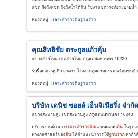
แซท ฝังถังแซท ฝังถังน้ำใต้ดิน รับงานขุดวางท่อระบายน้ำ
หมวดหมู่
:
เจาะสำรวจดินฐานราก
คุณสิทธิชัย ตระกูลแก้วคุ้ม
แขวงสายไหม เขตสายไหม กรุงเทพมหานคร 10220
รับรื้อถอน ทุบตึก อาคาร โรงงานอุตสาหกรรม พร้อมขนย้
หมวดหมู่
:
เจาะสำรวจดินฐานราก
บริษัท เดนิช ซอยล์ เอ็นจิเนียริ่ง จำกั
แขวงสะพานสูง เขตสะพานสูง กรุงเทพมหานคร 10240
บริการงานด้านการ
เจาะ
สำรวจ
ดิน
และทดสอบ
ดิน
ในรูปแ
ทางกลศาสตร์ของ
ดิน
ให้คำแนะนำการใช้
ฐานราก
หากำลั