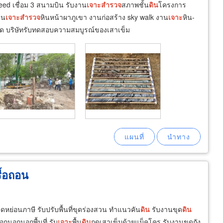
ed เชื่อม 3 สนามบิน รับงาน
เจาะ
สำรวจ
สภาพชั้น
ดิน
โครงการ
าน
เจาะ
สำรวจ
หินหน้าผาภูเขา งานก่อสร้าง sky walk งาน
เจาะ
หิน-
ด บริษัทรับทดสอบความสมบูรณ์ของเสาเข็ม
ื้อถอน
่อลดหย่อนภาษี รับปรับพื้นที่ขุดร่องสวน ทำแนวคัน
ดิน
รับงานขุด
ดิน
อกนอกนอกพื้นที่ รับ
เจาะ
พื้น
ดิน
กดเสาเข็มด้วยแม็คโคร รับงานขุดถัง