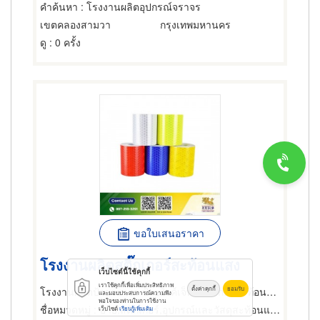
คำค้นหา
: โรงงานผลิตอุปกรณ์จราจร
เขตคลองสามวา
กรุงเทพมหานคร
ดู
: 0 ครั้ง
ขอใบเสนอราคา
โรงงานผลิตสติ๊กเกอร์สะท้อนแสง
เว็บไซต์นี้ใช้คุกกี้
เราใช้คุกกี้เพื่อเพิ่มประสิทธิภาพ
ตั้งค่าคุกกี้
ยอมรับ
โรงงานผลิตป้ายจราจร ป้ายอิงค์เจ็ท สติ๊กเกอร์สะท้อนแสง - Zeus
และมอบประสบการณ์ความพึง
พอใจของท่านในการใช้งาน
ชื่อหมวดหมู่
: ป้าย,สติกเกอร์,อุปกรณ์และวัสดุสะท้อนแสง
เว็บไซต์
เรียนรู้เพิ่มเติม