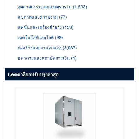
อุตสาหกรรมและเกษตรกรรม (1,533)
สุขภาพและความงาม (77)
แฟชั่นและเครื่องสำอาง (153)
เทคโนโลยีและไอที (98)
ก่อสร้างและงานตกแต่ง (3,037)
ธนาคารและสถาบันการเงิน (4)
แคตตาล็อกปรับปรุงล่าสุด