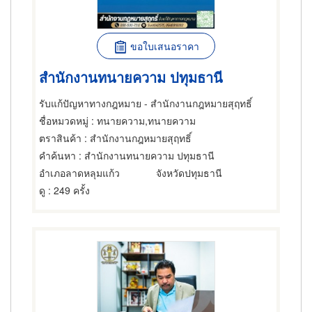
ขอใบเสนอราคา
สำนักงานทนายความ ปทุมธานี
รับแก้ปัญหาทางกฎหมาย - สำนักงานกฎหมายสุฤทธิ์
ชื่อหมวดหมู่
: ทนายความ,ทนายความ
ตราสินค้า
: สำนักงานกฎหมายสุฤทธิ์
คำค้นหา
: สำนักงานทนายความ ปทุมธานี
อำเภอลาดหลุมแก้ว
จังหวัดปทุมธานี
ดู
: 249 ครั้ง