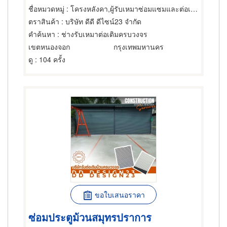
ชื่อหมวดหมู่
: โครงหลังคา,ผู้รับเหมาซ่อมแซมและต่อเติมบ้าน,รับเหมาก่อสร้างทั่วไป
ตราสินค้า
: บริษัท ดีดี ดีไซน์23 จำกัด
คำค้นหา
: ช่างรับเหมาต่อเติมครบวงจร
เขตหนองจอก
กรุงเทพมหานคร
ดู
: 104 ครั้ง
ขอใบเสนอราคา
ซ่อมประตูม้วนสมุทรปราการ