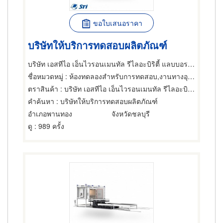
ขอใบเสนอราคา
บริษัทให้บริการทดสอบผลิตภัณฑ์
บริษัท เอสทีไอ เอ็นไวรอนเมนทัล รีไลอะบิริตี้ แลบบอราทอรี่ จำกัด
ชื่อหมวดหมู่
: ห้องทดลองสำหรับการทดสอบ,งานทางอุตสาหกรรมทดสอบ,เครื่องมือทดสอบและตรวจสอบ
ตราสินค้า
: บริษัท เอสทีไอ เอ็นไวรอนเมนทัล รีไลอะบิริตี้ แลบบอราทอรี่ จำกัด
คำค้นหา
: บริษัทให้บริการทดสอบผลิตภัณฑ์
อำเภอพานทอง
จังหวัดชลบุรี
ดู
: 989 ครั้ง