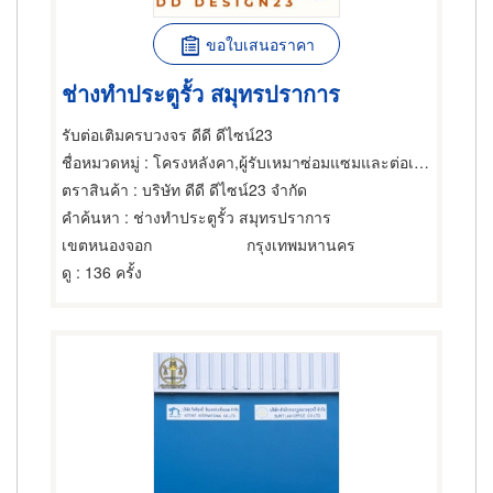
ขอใบเสนอราคา
ช่างทำประตูรั้ว สมุทรปราการ
รับต่อเติมครบวงจร ดีดี ดีไซน์23
ชื่อหมวดหมู่
: โครงหลังคา,ผู้รับเหมาซ่อมแซมและต่อเติมบ้าน,ประตูรั้ว
ตราสินค้า
: บริษัท ดีดี ดีไซน์23 จำกัด
คำค้นหา
: ช่างทำประตูรั้ว สมุทรปราการ
เขตหนองจอก
กรุงเทพมหานคร
ดู
: 136 ครั้ง