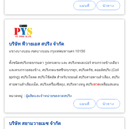
บริษัท พีวายเอส สปริง จำกัด
แขวงบางบอน เขตบางบอน กรุงเทพมหานคร 10150
ทั้งชนิดสปริงกดธรรมดา รูปทรงตรง และ สปริงกดเตเปอร์ ทรงกรวยข้างเดียว
และทรงกรวยสองข้าง, สปริงกดแชสซีรถบรรทุก, สปริงครัช, คอยล์สปริง (Coil
spring) สปริงโหลด สปริงโช้คอัพ สำหรับรถยนต์ สปริงสายพานลำเลียง, สปริง
สายพานลำเลียงเม็ด, สปริงเครื่องซีลถุง, สปริงหางหนู สปริง
ลวด
เหลี่ยมสแตน
เลส, สปริงดีด
ลวด
แบนสแตนเลส
หมวดหมู่
:
ผู้ผลิตและจำหน่ายขดลวดสปริง
บริษัท สยามวายเมช จำกัด