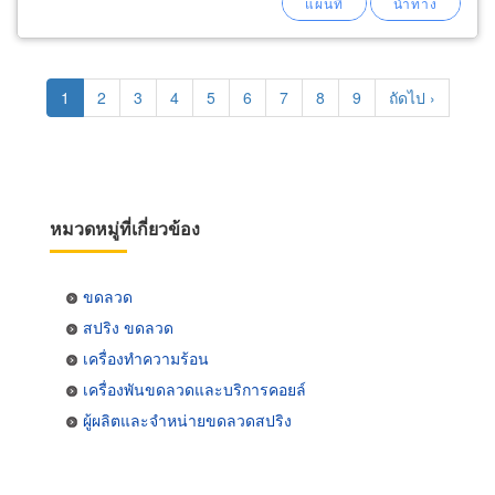
Pagination
Current
1
Page
2
Page
3
Page
4
Page
5
Page
6
Page
7
Page
8
Page
9
Next
ถัดไป ›
page
page
หมวดหมู่ที่เกี่ยวข้อง
ขดลวด
สปริง ขดลวด
เครื่องทำความร้อน
เครื่องพันขดลวดและบริการคอยล์
ผู้ผลิตและจำหน่ายขดลวดสปริง