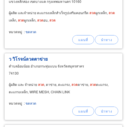
แขวงหลักสอง เขตบางแค กรุงเทพมหานคร 10160
ผู้ผลิต และจำหน่าย ตะแกรงเหล็กสำเร็จรูปเสริมคอนกรีต
ลวด
ผูกเหล็ก,
ลวด
เหล็ก,
ลวด
ผูกเหล็ก,
ลวด
อบ,
ลวด
หมวดหมู่
:
ขดลวด
ว วิโรจน์ลวดตาข่าย
ตำบลอ้อมน้อย อำเภอกระทุ่มแบน จังหวัดสมุทรสาคร
74130
ผู้ผลิต และ จำหน่าย
ลวด
, ตาข่าย, ตะแกรง,
ลวด
ตาข่าย,
ลวด
ตะแกรง,
ตะแกรงเหล็ก, WIRE MESH, CHAIN LINK
หมวดหมู่
:
ขดลวด