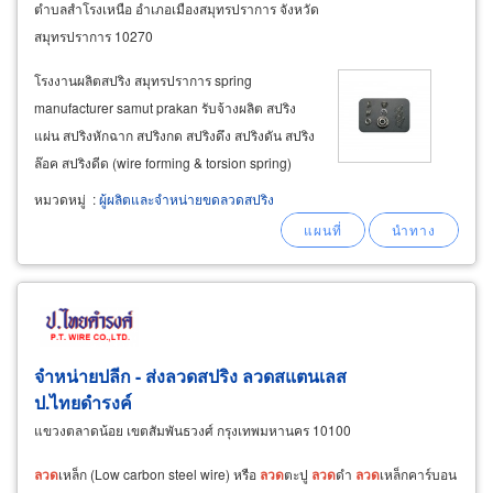
ตำบลสำโรงเหนือ อำเภอเมืองสมุทรปราการ จังหวัด
สมุทรปราการ 10270
โรงงานผลิตสปริง สมุทรปราการ spring
manufacturer samut prakan รับจ้างผลิต สปริง
แผ่น สปริงหักฉาก สปริงกด สปริงดึง สปริงดัน สปริง
ล๊อค สปริงดีด (wire forming & torsion spring)
สปริงดิสก์ (disc spring) สปริงลาน สปริง
ขด
สปริง
หมวดหมู่
:
ผู้ผลิตและจำหน่ายขดลวดสปริง
สายไฮดรอริค สปริงตัวหนอน สปริงเบาะ แหวน
สปริง สปริงแหวนลอน สปริงแหวนวาล์ว
จําหน่ายปลีก - ส่งลวดสปริง ลวดสแตนเลส
ป.ไทยดำรงค์
แขวงตลาดน้อย เขตสัมพันธวงศ์ กรุงเทพมหานคร 10100
ลวด
เหล็ก (Low carbon steel wire) หรือ
ลวด
ตะปู
ลวด
ดำ
ลวด
เหล็กคาร์บอน