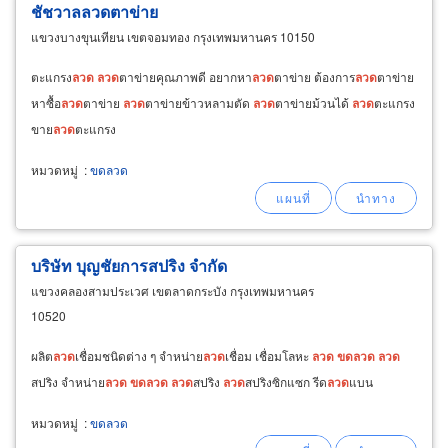
ชัชวาลลวดตาข่าย
แขวงบางขุนเทียน เขตจอมทอง กรุงเทพมหานคร 10150
ตะแกรง
ลวด
ลวด
ตาข่ายคุณภาพดี อยากหา
ลวด
ตาข่าย ต้องการ
ลวด
ตาข่าย
หาซื้อ
ลวด
ตาข่าย
ลวด
ตาข่ายข้าวหลามตัด
ลวด
ตาข่ายม้วนได้
ลวด
ตะแกรง
ขาย
ลวด
ตะแกรง
หมวดหมู่
:
ขดลวด
บริษัท บุญชัยการสปริง จำกัด
แขวงคลองสามประเวศ เขตลาดกระบัง กรุงเทพมหานคร
10520
ผลิต
ลวด
เชื่อมชนิดต่าง ๆ จำหน่าย
ลวด
เชื่อม เชื่อมโลหะ
ลวด
ขด
ลวด
ลวด
สปริง จำหน่าย
ลวด
ขด
ลวด
ลวด
สปริง
ลวด
สปริงซิกแซก รีด
ลวด
แบน
หมวดหมู่
:
ขดลวด