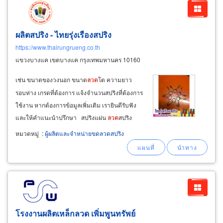
ผลิตสปริง - ไทยรุ่งเรืองสปริง
https://www.thairungrueng.co.th
แขวงบางแค เขตบางแค กรุงเทพมหานคร 10160
เช่น ขนาดของวงนอก ขนาด
ลวด
โต ความยาว
รอบห่าง เกรดที่ต้องการ แจ้งจำนวนสปริงที่ต้องการ
ใช้งาน หากต้องการข้อมูลเพิ่มเติม เรายินดีรับฟัง
และให้คำแนะนำปรึกษา สปริงแผ่น
ลวด
สปริง
สปริงทองเหลือง สปริงทองแดง สปริงสแตนเลส
หมวดหมู่
:
ผู้ผลิตและจำหน่ายขดลวดสปริง
สปริงลาน สปริงกิ๊บล็อค แหวนสปริง ชิ้นส่วนอะไหล่
สปริง สำหรับรถยนต์
โรงงานผลิตเหล็กลวด เพิ่มพูนทรัพย์