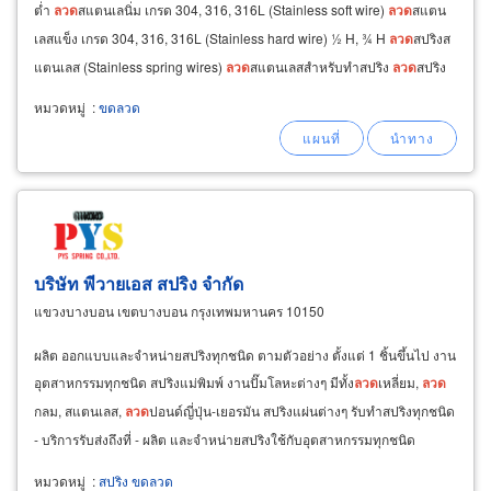
ต่ำ
ลวด
สแตนเลนิ่ม เกรด 304, 316, 316L (Stainless soft wire)
ลวด
สแตน
เลสแข็ง เกรด 304, 316, 316L (Stainless hard wire) ½ H, ¾ H
ลวด
สปริงส
แตนเลส (Stainless spring wires)
ลวด
สแตนเลสสำหรับทำสปริง
ลวด
สปริง
เส้นตรงและ
ลวด
สปริงชนิด
ขด
หมวดหมู่
:
ขดลวด
บริษัท พีวายเอส สปริง จำกัด
แขวงบางบอน เขตบางบอน กรุงเทพมหานคร 10150
ผลิต ออกแบบและจำหน่ายสปริงทุกชนิด ตามตัวอย่าง ตั้งแต่ 1 ชิ้นขึ้นไป งาน
อุตสาหกรรมทุกชนิด สปริงแม่พิมพ์ งานปั๊มโลหะต่างๆ มีทั้ง
ลวด
เหลี่ยม,
ลวด
กลม, สแตนเลส,
ลวด
ปอนด์ญี่ปุ่น-เยอรมัน สปริงแผ่นต่างๆ รับทำสปริงทุกชนิด
- บริการรับส่งถึงที่ - ผลิต และจำหน่ายสปริงใช้กับอุตสาหกรรมทุกชนิด
จำหน่ายสปริงจากต่างประเทศทุกรุ่นทุกยี่ห้อใช้เกี่ยวกับแม่พิมพ์ทุกชนิด
หมวดหมู่
:
สปริง ขดลวด