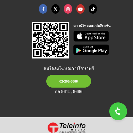
ดาวน์โหลดแอปพลิเคชัน
สนใจลงโฆษณา ปรึกษาฟรี
02-262-8888
ต่อ 8615, 8686