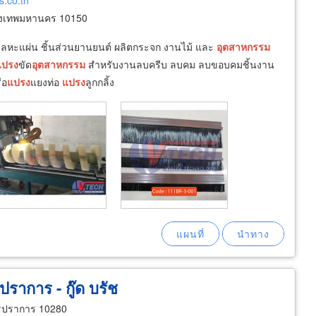
s.co.th
งเทพมหานคร 10150
 โลหะแผ่น ชิ้นส่วนยานยนต์ ผลิตกระจก งานไม้ และ
อุตสาหกรรม
แปรง
ขัด
อุตสาหกรรม
สำหรับงานลบครีบ ลบคม ลบขอบคมชิ้นงาน
ือ
แปรง
แยงท่อ
แปรง
ลูกกลิ้ง
าการ - กู๊ด บรัช
ทรปราการ 10280