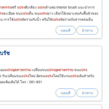
สาหกรรม
ฟรี
แปรง
ตีเกลียว
แปรง
ล้างท่อ interior brush แนะนำการ
รง
ละเอียด ขน
แปรง
สั้น-ขน
แปรง
ยาว เลือกให้เหมาะสมกับพื้นผิวของ
่น การใช้
แปรง
ขัดร่วมกับน้ำ หรือใช้
แปรง
ขัดร่วมกับสารหล่อเย็น
บรัช
่อม
แปรง
อุตสาหกรรม
เปลี่ยนขน
แปรง
อุตสาหกรรม
ขน
แปรง
รัช รับเปลี่ยนขน
แปรง
ใหม่ อัดขน
แปรง
โดยใช้แกน
แปรง
เดิมสำหรับ
ดเพิ่มเติมได้ โทร : 081-831