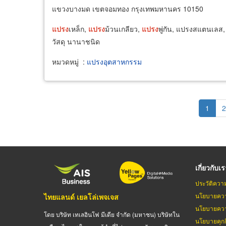
แขวงบางมด เขตจอมทอง กรุงเทพมหานคร 10150
แปรง
เหล็ก,
แปรง
ม้วนเกลียว,
แปรง
พู่กัน, แปรงสแตนเลส
วัสดุ นานาชนิด
หมวดหมู่
:
แปรงอุตสาหกรรม
Pagination
Curren
1
P
2
page
เกี่ยวกับเ
ประวัติควา
นโยบายควา
ไทยแลนด์ เยลโล่เพจเจส
นโยบายควา
โดย บริษัท เทเลอินโฟ มีเดีย จำกัด (มหาชน) บริษัทใน
นโยบายคุกกี