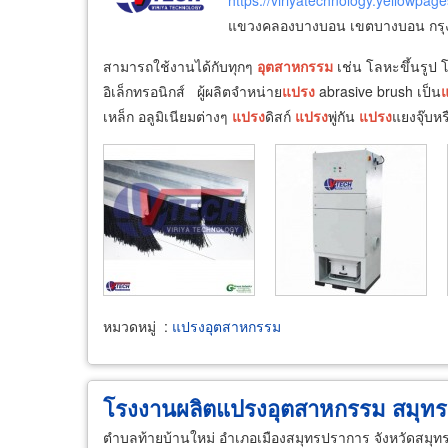
https://viriyatechnology.yellowpage
แขวงคลองบางบอน เขตบางบอน กรุ
สามารถใช้งานได้กับทุกๆ
อุตสาหกรรม
เช่น โลหะขึ้นรูป
อิเล็กทรอนิกส์ ผู้ผลิตจำหน่าย
แปรง
abrasive brush เป็น
เหล็ก อลูมิเนียมต่างๆ
แปรง
ดิสก์
แปรง
พู่กัน
แปรง
แยงจุ๊บหร
หมวดหมู่
:
แปรงอุตสาหกรรม
โรงงานผลิตแปรงอุตสาหกรรม สมุทรปร
ตำบลท้ายบ้านใหม่ อำเภอเมืองสมุทรปราการ จังหวัดสมุ