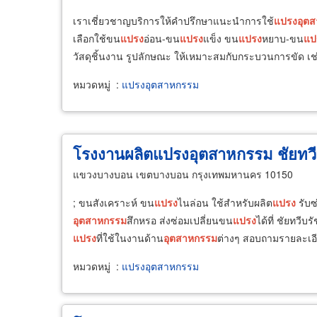
เราเชี่ยวชาญบริการให้คำปรึกษาแนะนำการใช้
แปรง
อุต
เลือกใช้ขน
แปรง
อ่อน-ขน
แปรง
แข็ง ขน
แปรง
หยาบ-ขน
แป
วัสดุชิ้นงาน รูปลักษณะ ให้เหมาะสมกับกระบวนการขัด เช
หมวดหมู่
:
แปรงอุตสาหกรรม
โรงงานผลิตแปรงอุตสาหกรรม ชัยทวี
แขวงบางบอน เขตบางบอน กรุงเทพมหานคร 10150
; ขนสังเคราะห์ ขน
แปรง
ไนล่อน ใช้สำหรับผลิต
แปรง
รับซ
อุตสาหกรรม
สึกหรอ ส่งซ่อมเปลี่ยนขน
แปรง
ได้ที่ ชัยทวีบ
แปรง
ที่ใช้ในงานด้าน
อุตสาหกรรม
ต่างๆ สอบถามรายละเอีย
หมวดหมู่
:
แปรงอุตสาหกรรม