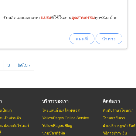
, - รับผลิตและออกแบบ
แปรง
ที่ใช้ในงาน
อุตสาหกรรม
ทุกชนิด ด้วย
t
age
Page
3
Next
ถัดไป ›
page
รา
บริการของเรา
ติดต่อเรา
มเป็นมา
ไทยแลนด์ เยลโล่เพจเจส
ทีมที่ปรึกษาโฆษณา
มเป็นส่วนตัว
YellowPages Online Service
โฆษณากับเรา
มปลอดภัยไซเบอร์
YellowPages Blog
ฝ่ายบริการลูกค้าสัมพั
้
นามบัตรดิจิทัล
วิธีการชำระเงิน