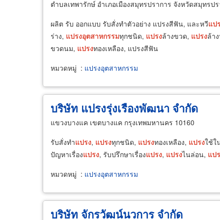
ตำบลเทพารักษ์ อำเภอเมืองสมุทรปราการ จังหวัดสมุทรป
ผลิต รับ ออกแบบ รับสั่งทำตัวอย่าง แปรงสีฟัน, และหวี
แป
ร่าง,
แปรง
อุตสาหกรรม
ทุกชนิด,
แปรง
ล้างขวด,
แปรง
ล้าง
ขวดนม,
แปรง
ทองเหลือง, แปรงสีฟัน
หมวดหมู่
:
แปรงอุตสาหกรรม
บริษัท แปรงรุ่งเรืองพัฒนา จำกัด
แขวงบางแค เขตบางแค กรุงเทพมหานคร 10160
รับสั่งทำ
แปรง
,
แปรง
ทุกชนิด,
แปรง
ทองเหลือง,
แปรง
ใช้ใ
ปัญหาเรื่อง
แปรง
, รับปรึกษาเรื่อง
แปรง
,
แปรง
ไนล่อน,
แปร
หมวดหมู่
:
แปรงอุตสาหกรรม
บริษัท จักรวัฒน์นวการ จำกัด