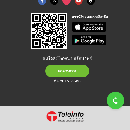
ดาวน์โหลดแอปพลิเคชัน
สนใจลงโฆษณา ปรึกษาฟรี
02-262-8888
ต่อ 8615, 8686