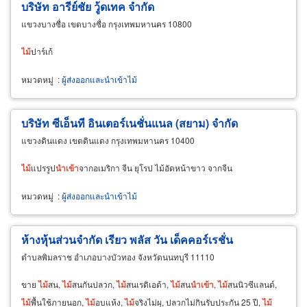
บริษัท อารีย์ชัย วู้ดเทค จำกัด
แขวงบางซื่อ เขตบางซื่อ กรุงเทพมหานคร 10800
ไม้
ปาร์เก้
หมวดหมู่
:
ผู้ส่งออกและนำเข้าไม้
บริษัท ซีเอ็นที อินเตอร์เนชั่นแนล (สยาม) จำกัด
แขวงดินแดง เขตดินแดง กรุงเทพมหานคร 10400
ไม้
แปรรูป
นำ
เข้า
จากอเมริกา จีน ยุโรป ไม้อัดหน้าขาว จากจีน
หมวดหมู่
:
ผู้ส่งออกและนำเข้าไม้
ห้างหุ้นส่วนจำกัด เรียว พลัส วัน เด็คคอร์เรชั่น
ตำบลพิมลราช อำเภอบางบัวทอง จังหวัดนนทบุรี 11110
ขาย
ไม้
สน,
ไม้
สนกันปลวก,
ไม้
สนเรดิเอด้า,
ไม้
สน
นำ
เข้า
,
ไม้
สนนิวซีแลนด์,
ไม้
พื้นใช้ภายนอก,
ไม้
อบแห้ง,
ไม้
จริงไม่ผุ, ปลวกไม่กินรับประกัน 25 ปี,
ไม้