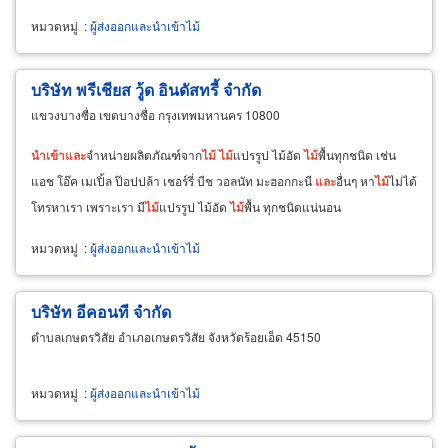
หมวดหมู่
:
ผู้ส่งออกและนำเข้าไม้
บริษัท พรีเชียส วู้ด อินดัสทรี้ จำกัด
แขวงบางซื่อ เขตบางซื่อ กรุงเทพมหานคร 10800
นำ
เข้า
และ
จำหน่ายผลิตภัณฑ์จาก
ไม้
ไม้
แปรรูป ไม้อัด
ไม้
พื้นทุกชนิด เช่น
แอช โอ๊ค เมเปิ้ล ป๊อปปล้า เชอร์รี่ บีช วอลนัท มะฮอกกะนี
และ
อื่นๆ หา
ไม้
ไม่ได้
โทรหาเรา เพราะเรา มี
ไม้
แปรรูป ไม้อัด
ไม้
พื้น ทุกชนิดแน่นอน
หมวดหมู่
:
ผู้ส่งออกและนำเข้าไม้
บริษัท อีคอนที จำกัด
ตำบลเกษตรวิสัย อำเภอเกษตรวิสัย จังหวัดร้อยเอ็ด 45150
หมวดหมู่
:
ผู้ส่งออกและนำเข้าไม้