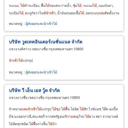
ระแนง,
ไม้
ทำระเบียง, พื้น
ไม้
รอบสระว่ายน้ำ, ซุ้ม
ไม้
, ระแนง
ไม้
, แผงบังตา,
ระเบียง
ไม้
, ตะปูกัลวาไนซ์
นำ
เข้า
, น้ำมันถนอมเนื้อ
ไม้
, ออกแบบ
และ
ติดตั้งงาน
ไม้
ภายนอก เรียวพลัสวัน
หมวดหมู่
:
ผู้ส่งออกและนำเข้าไม้
บริษัท วูดเทคอินเตอร์เนชั่นแนล จำกัด
แขวงวงศ์สว่าง เขตบางซื่อ กรุงเทพมหานคร 10800
นำ
เข้า
ไม้
แปรรุป
หมวดหมู่
:
ผู้ส่งออกและนำเข้าไม้
บริษัท วี เอ็น เอส วู้ด จำกัด
แขวงบางซื่อ เขตบางซื่อ กรุงเทพมหานคร 10800
จำหน่าย
และ
นำ
เข้า
ไม้
แปรรูป
ไม้
ซุง
ไม้
พื้น ไม้อัด
ไม้
สัก ไวท์แอช โอ๊ค เมเปิ้ล
บีช มะฮอกกาณี,สน,เชอรี่ จากสหรัฐอเมริกา
และ
ยุโรป
ไม้
ยาง สยา จากมาเลย์
ไม้อัดทุกชนิด
ไม้
พื้นรางลิ้น
ไม้
บัว