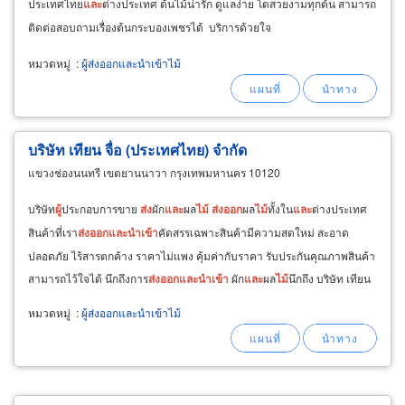
ประเทศไทย
และ
ต่างประเทศ ต้นไม้น่ารัก ดูแลง่าย โตสวยงามทุกต้น สามารถ
ติดต่อสอบถามเรื่องต้นกระบองเพชรได้ บริการด้วยใจ
หมวดหมู่
:
ผู้ส่งออกและนำเข้าไม้
บริษัท เทียน จื่อ (ประเทศไทย) จำกัด
แขวงช่องนนทรี เขตยานนาวา กรุงเทพมหานคร 10120
บริษัท
ผู้
ประกอบการขาย
ส่ง
ผัก
และ
ผล
ไม้
ส่ง
ออก
ผล
ไม้
ทั้งใน
และ
ต่างประเทศ
สินค้าที่เรา
ส่ง
ออก
และ
นำ
เข้า
คัดสรรเฉพาะสินค้ามีความสดใหม่ สะอาด
ปลอดภัย ไร้สารตกค้าง ราคาไม่แพง คุ้มค่ากับราคา รับประกันคุณภาพสินค้า
สามารถไว้ใจได้ นึกถึงการ
ส่ง
ออก
และ
นำ
เข้า
ผัก
และ
ผล
ไม้
นึกถึง บริษัท เทียน
จื่อ (ประเทศไทย) จำกัด ให้เราได้บริการ
หมวดหมู่
:
ผู้ส่งออกและนำเข้าไม้