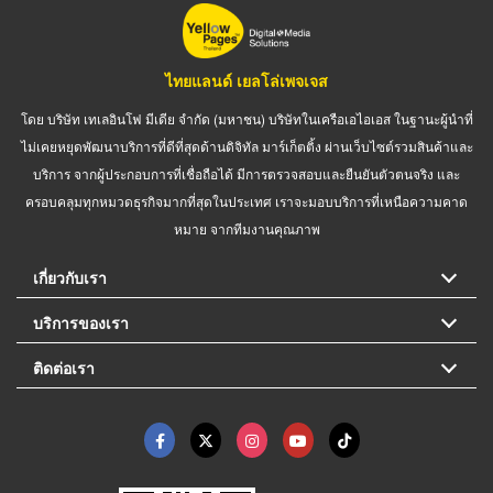
ไทยแลนด์ เยลโล่เพจเจส
โดย บริษัท เทเลอินโฟ มีเดีย จำกัด (มหาชน) บริษัทในเครือเอไอเอส ในฐานะผู้นำที่
ไม่เคยหยุดพัฒนาบริการที่ดีที่สุดด้านดิจิทัล มาร์เก็ตติ้ง ผ่านเว็บไซต์รวมสินค้าและ
บริการ จากผู้ประกอบการที่เชื่อถือได้ มีการตรวจสอบและยืนยันตัวตนจริง และ
ครอบคลุมทุกหมวดธุรกิจมากที่สุดในประเทศ เราจะมอบบริการที่เหนือความคาด
หมาย จากทีมงานคุณภาพ
เกี่ยวกับเรา
บริการของเรา
ติดต่อเรา