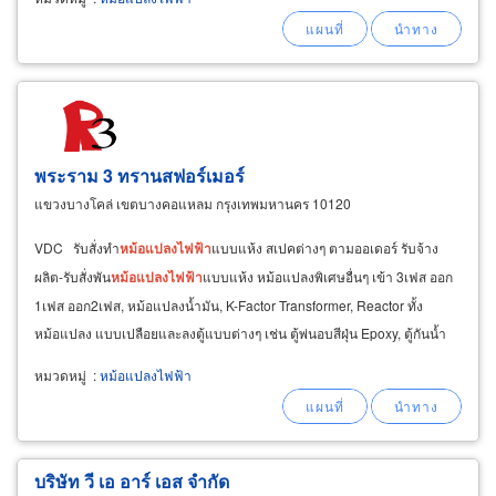
พระราม 3 ทรานสฟอร์เมอร์
แขวงบางโคล่ เขตบางคอแหลม กรุงเทพมหานคร 10120
VDC รับสั่งทำ
หม้อแปลงไฟ
ฟ้า
แบบแห้ง สเปคต่างๆ ตามออเดอร์ รับจ้าง
ผลิต-รับสั่งพัน
หม้อแปลงไฟ
ฟ้า
แบบแห้ง หม้อแปลงพิเศษอื่นๆ เข้า 3เฟส ออก
1เฟส ออก2เฟส, หม้อแปลงน้ำมัน, K-Factor Transformer, Reactor ทั้ง
หม้อแปลง แบบเปลือยและลงตู้แบบต่างๆ เช่น ตู้พ่นอบสีฝุ่น Epoxy, ตู้กันน้ำ
IP, ตู้สแตนเลส
หมวดหมู่
:
หม้อแปลงไฟฟ้า
บริษัท วี เอ อาร์ เอส จำกัด