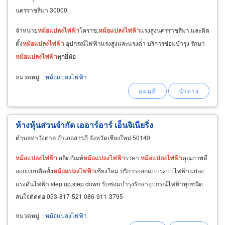
นครราชสีมา 30000
จำหน่าย
หม้อแปลงไฟ
ฟ้า
โคราช,
หม้อแปลงไฟ
ฟ้า
แรงสูงนครราชสีมา,และติด
ตั้ง
หม้อแปลงไฟ
ฟ้า
อุปกรณ์ไฟฟ้าแรงสูงและแรงต่ำ บริการซ่อมบำรุง รักษา
หม้อแปลงไฟ
ฟ้า
ทุกยี่ห้อ
หมวดหมู่
:
หม้อแปลงไฟฟ้า
ห้างหุ้นส่วนจำกัด เออาร์อาร์ เอ็นจิเนียริ่ง
ตำบลท่าวังตาล อำเภอสารภี จังหวัดเชียงใหม่ 50140
หม้อแปลงไฟ
ฟ้า
ผลิตภัณท์
หม้อแปลงไฟ
ฟ้า
ราคา
หม้อแปลงไฟ
ฟ้า
คุณภาพดี
ออกแบบติดตั้ง
หม้อแปลงไฟ
ฟ้า
เชียงใหม่ บริการออกแบบระบบไฟฟ้าแปลง
แรงดันไฟฟ้า step up,step down รับซ่อมบำรุงรักษาอุปกรณ์ไฟฟ้าทุกชนิด
สนใจติดต่อ 053-817-521 086-911-3795
หมวดหมู่
:
หม้อแปลงไฟฟ้า