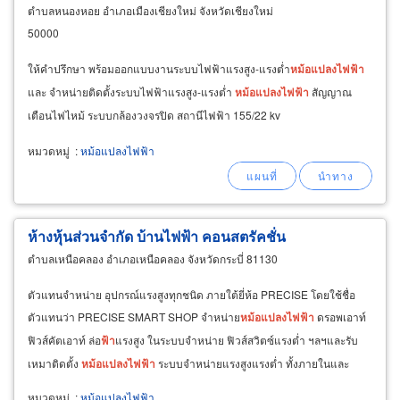
ตำบลหนองหอย อำเภอเมืองเชียงใหม่ จังหวัดเชียงใหม่
50000
ให้คำปรึกษา พร้อมออกแบบงานระบบไฟฟ้าแรงสูง-แรงต่ำ
หม้อแปลงไฟ
ฟ้า
และ จำหน่ายติดตั้งระบบไฟฟ้าแรงสูง-แรงต่ำ
หม้อแปลงไฟ
ฟ้า
สัญญาณ
เตือนไฟไหม้ ระบบกล้องวงจรปิด สถานีไฟฟ้า 155/22 kv
หมวดหมู่
:
หม้อแปลงไฟฟ้า
ห้างหุ้นส่วนจำกัด บ้านไฟฟ้า คอนสตรัคชั่น
ตำบลเหนือคลอง อำเภอเหนือคลอง จังหวัดกระบี่ 81130
ตัวแทนจำหน่าย อุปกรณ์แรงสูงทุกชนิด ภายใต้ยี่ห้อ PRECISE โดยใช้ชื่อ
ตัวแทนว่า PRECISE SMART SHOP จำหน่าย
หม้อแปลงไฟ
ฟ้า
ดรอพเอาท์
ฟิวส์คัตเอาท์ ล่อ
ฟ้า
แรงสูง ในระบบจำหน่าย ฟิวส์สวิตซ์แรงต่ำ ฯลฯและรับ
เหมาติดตั้ง
หม้อแปลงไฟ
ฟ้า
ระบบจำหน่ายแรงสูงแรงต่ำ ทั้งภายในและ
ภายนอก
หมวดหมู่
:
หม้อแปลงไฟฟ้า