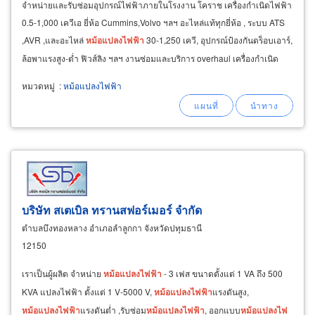
จำหน่ายและรับซ่อมอุปกรณ์ไฟฟ้าภายในโรงงาน โคราช เครื่องกำเนิดไฟฟ้า
0.5-1,000 เควีเอ ยี่ห้อ Cummins,Volvo ฯลฯ อะไหล่แท้ทุกยี่ห้อ , ระบบ ATS
,AVR ,และอะไหล่
หม้อแปลงไฟ
ฟ้า
30-1,250 เควี, อุปกรณ์ป้องกันดร็อบเอาร์,
ล้อพาแรงสูง-ตํ่า ฟิวส์ลิง ฯลฯ งานซ่อมและบริการ overhaul เครื่องกำเนิด
ไฟฟ้า,
หม้อแปลงไฟ
ฟ้า
หมวดหมู่
:
หม้อแปลงไฟฟ้า
บริษัท สเตเบิล ทรานสฟอร์เมอร์ จำกัด
ตำบลบึงทองหลาง อำเภอลำลูกกา จังหวัดปทุมธานี
12150
เราเป็นผู้ผลิต จำหน่าย
หม้อแปลงไฟ
ฟ้า
- 3 เฟส ขนาดตั้งแต่ 1 VA ถึง 500
KVA แปลงไฟฟ้า ตั้งแต่ 1 V-5000 V,
หม้อแปลงไฟ
ฟ้า
แรงดันสูง,
หม้อแปลงไฟ
ฟ้า
แรงดันต่ำ ,รับซ่อม
หม้อแปลงไฟ
ฟ้า
, ออกแบบ
หม้อแปลงไฟ