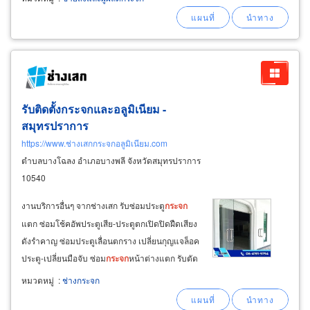
วันเวย์ (one way), กระจกเงา หนา 2 มิล, 3มิล,
4มิล, 5มิล, 6 มิล, 8มิล, 10 มิล,
รับติดตั้งกระจกและอลูมิเนียม -
สมุทรปราการ
https://www.ช่างเสกกระจกอลูมิเนียม.com
ตำบลบางโฉลง อำเภอบางพลี จังหวัดสมุทรปราการ
10540
งานบริการอื่นๆ จากช่างเสก รับซ่อมประตู
กระจก
แตก ซ่อมโช้คอัพประตูเสีย-ประตูตกเปิดปิดฝืดเสียง
ดังรำคาญ ซ่อมประตูเลื่อนตกราง เปลี่ยนกุญแจล็อค
ประตู-เปลี่ยนมือจับ ซ่อม
กระจก
หน้าต่างแตก รับตัด
กระจก
ตู้โชว์ ตัด
กระจก
หน้าโต๊ะทำงาน-โต๊ะอาหาร-
หมวดหมู่
:
ช่างกระจก
โต๊ะกลางชุดโซฟา