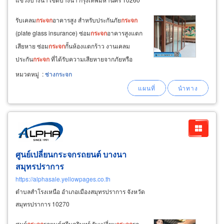
รับเคลม
กระจก
อาคารสูง สำหรับประกันภัย
กระจก
(plate glass insurance) ซ่อม
กระจก
อาคารสูงแตก
เสียหาย ซ่อม
กระจก
กั้นห้องแตกร้าว งานเคลม
ประกัน
กระจก
ที่ได้รับความเสียหายจากภัยหรือ
อุบัติเหตุทุกชนิด รับเหมาเปลี่ยน
กระจก
อาคารสูง
หมวดหมู่
:
ช่างกระจก
เปลี่ยน
กระจก
บานที่แตก เปลี่ยน
กระจก
ร้าวอาคาร
สูง ให้บริการทั่วประเทศ รับติดตั้ง
กระจก
ออฟฟิศ
โรงงาน
ศูนย์เปลี่ยนกระจกรถยนต์ บางนา
สมุทรปราการ
https://alphasale.yellowpages.co.th
ตำบลสำโรงเหนือ อำเภอเมืองสมุทรปราการ จังหวัด
สมุทรปราการ 10270
ศูนย์
รถยนต์ศรีนครินทร์ รับเปลี่ยน
รถ