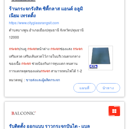
ร้านกระจกรังสิต ซิตี้กลาส แอนด์ อลูมิ
เนียม เทรดดิ้ง
https://www.cityglassrangsit.com
ตำบลบางพูน อำเภอเมืองปทุมธานี จังหวัดปทุมธานี
12000
กระจก
ประตู
กระจก
หน้าต่าง
กระจก
ช่องแสง
กระจก
เสริมลวด เสริมเส้นลวดไว้ภายในบริเวณตรงกลาง
ของเนื้อ
กระจก
ช่วยป้องกันการทุบแตก ทนทาน
การแตกหลุดของแผ่น
กระจก
สามารถทนไฟได้ 1-2
ชั่วโมง ติดตั้งง่ายเหมือน
กระจก
ทั่วไป มีทั้งชนิดใส
หมวดหมู่
:
ขายส่งและผู้ผลิตกระจก
และแบบชนิดขุ่น ขาย
กระจก
printed glass
กระจก
พิมพ์ลาย
รับติดตั้ง ออกแบบ ราวกระจกบันได - แบล