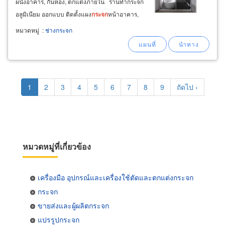
ผนังอาคาร, กั้นห้อง, ตกแต่งภายใน ร้านทำกระจก
อลูมิเนียม ออกแบบ ติดตั้งแผง
กระจก
หน้าอาคาร,
ประตู
กระจก
โชว์รูม หน้าร้านค้า, บานสวิง วงกบ อลู
หมวดหมู่
:
ช่างกระจก
มิเนียมสีและเกรดต่างๆ ประตู
กระจก
บานเปลือย มี
กุญแจระบบล็อกสองชั้นปลอดภัยทนทาน
Pagination
Current
1
Page
2
Page
3
Page
4
Page
5
Page
6
Page
7
Page
8
Page
9
Next
ถัดไป ›
page
page
หมวดหมู่ที่เกี่ยวข้อง
เครื่องมือ อุปกรณ์และเครื่องใช้ตัดและตกแต่งกระจก
กระจก
ขายส่งและผู้ผลิตกระจก
แปรรูปกระจก