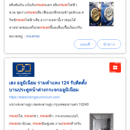
สลิงพันกัน แป้นรับ
กระจก
แตก สลิง
กระจก
ไฟฟ้า
ขาด ชุดราง
กระจก
เสีย เฟืองยกสึกหรอชำรุดหักงอ ส
วิทช์
กระจก
ไฟฟ้าเสีย อาการเหล่านี้เราซ่อมได้
หายขาดซ่อมเสร็จกด
กระจก
ขึ้นลงลื่นปรื้ดเงียบกริบ
ใช้รถได้อย่างสบายใจ ปัญหา
กระจก
มองข้างพับไม่
หมวดหมู่
:
กระจกรถ
ได้มีเสียงมอเตอร์ทำงานแต่พับไม่ได้
กระจก
มอง
ข้างพับไม่สุด-กางไม่สุด แนะนำร้านซ่อม
กระจก
มอง
ข้าง
เฮง อลูมิเนียม รามคำแหง 124 รับติดตั้ง
บานประตูหน้าต่างกระจกอลูมิเนียม
https://www.hengaluminium.com
แขวงสะพานสูง เขตสะพานสูง กรุงเทพมหานคร 10240
กระจก
ใส,
กระจก
ชา,
กระจก
ฝ้า, กระจกเทมเปอร์,
กระจก
ลามิเนต,
กระจก
อินซูเลต งาน
กระจก
สำหรับ