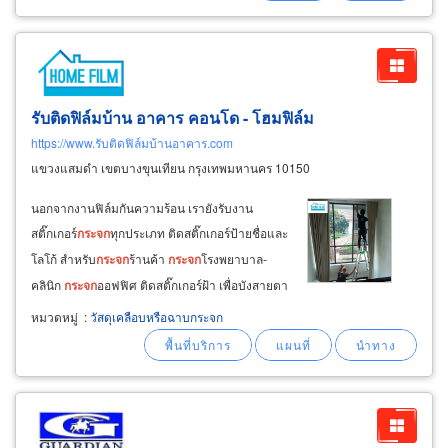
รับติดฟิล์มบ้าน อาคาร คอนโด - โฮมฟิล์ม
https://www.รับติดฟิล์มบ้านอาคาร.com
แขวงแสมดำ เขตบางขุนเทียน กรุงเทพมหานคร 10150
นอกจากงานฟิล์มกันความร้อน เรายังรับงาน
สติ๊กเกอร์
กระจก
ทุกประเภท ติดสติ๊กเกอร์ป้ายชื่อและ
โลโก้ สำหรับ
กระจก
ร้านค้า
กระจก
โรงพยาบาล-
คลินิก
กระจก
ออฟฟิศ ติดสติ๊กเกอร์ฝ้า เพื่อบังสายตา
สำหรับออฟฟิศ ห้องประชุม ห้องตรวจโรค ติด
หมวดหมู่
:
วัสดุเคลือบหรือฉาบกระจก
สติ๊กเกอร์ลวดลายสำหรับงานตกแต่ง
กระจก
ตกแต่ง
พื้นผนังห้อง งานสติ๊กเกอร์ติดเรียบเนียน