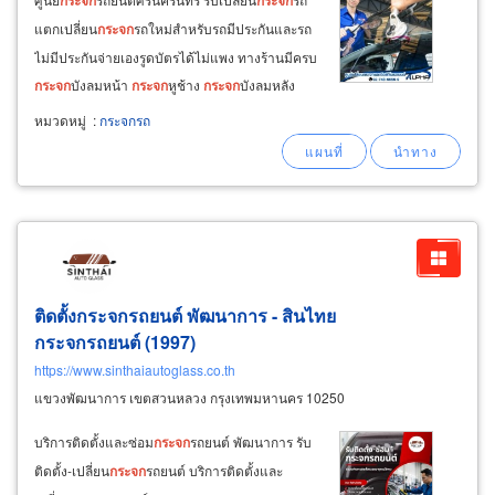
กระจก
กระจก
แตกเปลี่ยน
กระจก
รถใหม่สำหรับรถมีประกันและรถ
ไม่มีประกันจ่ายเองรูดบัตรได้ไม่แพง ทางร้านมีครบ
กระจก
บังลมหน้า
กระจก
หูช้าง
กระจก
บังลมหลัง
กระจก
บานประตูซ้าย-ขวาประตูหน้า-หลังครบทั้ง
หมวดหมู่
:
กระจกรถ
คันทุกด้าน เปลี่ยน
กระจก
รถญี่ปุ่น รถเกาหลี รถจีน
รถยุโรป รถอเมริกา รับซ่อมเปลี่ยน
กระจก
ใหม่
ติดตั้งกระจกรถยนต์ พัฒนาการ - สินไทย
กระจกรถยนต์ (1997)
https://www.sinthaiautoglass.co.th
แขวงพัฒนาการ เขตสวนหลวง กรุงเทพมหานคร 10250
บริการติดตั้งและซ่อม
กระจก
รถยนต์ พัฒนาการ รับ
ติดตั้ง-เปลี่ยน
กระจก
รถยนต์ บริการติดตั้งและ