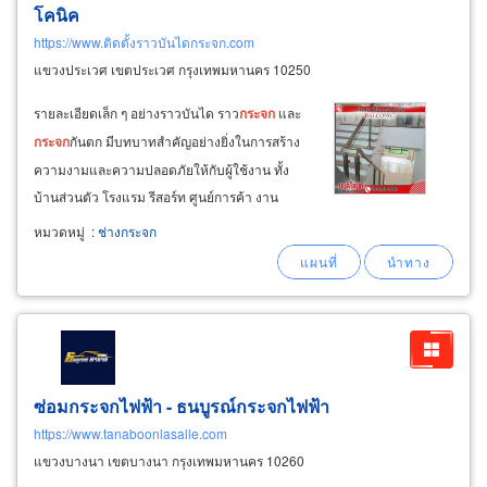
โคนิค
https://www.ติดตั้งราวบันไดกระจก.com
แขวงประเวศ เขตประเวศ กรุงเทพมหานคร 10250
รายละเอียดเล็ก ๆ อย่างราวบันได ราว
กระจก
และ
กระจก
กันตก มีบทบาทสำคัญอย่างยิ่งในการสร้าง
ความงามและความปลอดภัยให้กับผู้ใช้งาน ทั้ง
บ้านส่วนตัว โรงแรม รีสอร์ท ศูนย์การค้า งาน
โครงการ รับออกแบบราว
กระจก
ราวกันตก ด้วย
หมวดหมู่
:
ช่างกระจก
งานดีไซน์และวัสดุที่มีมาตรฐาน งาน
กระจก
laminated glass, tempered glass,
กระจก
กันตก
ซ่อมกระจกไฟฟ้า - ธนบูรณ์กระจกไฟฟ้า
https://www.tanaboonlasalle.com
แขวงบางนา เขตบางนา กรุงเทพมหานคร 10260