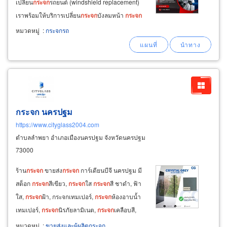
เปลี่ยน
กระจก
รถยนต์ (windshield replacement)
เราพร้อมให้บริการเปลี่ยน
กระจก
บังลมหน้า
กระจก
บานประตู และ
กระจก
บังลมหลัง สำหรับรถยนต์ทุก
หมวดหมู่
:
กระจกรถ
ประเภท ตั้งแต่รถเก๋ง 4 ล้อ, รถกระบะ, รถตู้, รถ suv
ไปจนถึงรถสปอร์ตและรถหรู (
กระจก นครปฐม
https://www.cityglass2004.com
ตำบลลำพยา อำเภอเมืองนครปฐม จังหวัดนครปฐม
73000
ร้าน
กระจก
ขายส่ง
กระจก
การ์เดียนบีจี นครปฐม มี
สต็อก
กระจก
สีเขียว,
กระจก
ใส
กระจก
สี ชาดำ, ฟ้า
ใส,
กระจก
ฝ้า, กระจกเทมเปอร์,
กระจก
ห้องอาบน้ำ
เทมเปอร์,
กระจก
นิรภัยลามิเนต,
กระจก
เคลือบสี,
กระจก
ประหยัดพลัง
กระจก
สะท้อนแสงหรือกระจก
หมวดหมู่
:
ขายส่งและผู้ผลิตกระจก