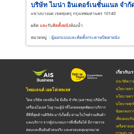
บริษัท ไมน่า อินเตอร์เนชั่นแนล จำกั
แขวงบางมด เขตทุ่งครุ กรุงเทพมหานคร 10140
ผลิต
และ
รับ
ติด
ตั้ง
ผนัง
ห้องน้ำ
หมวดหมู่
:
ผู้ออกแบบและติดตั้งกระดาษปิดฝาผนัง
เกี่ยวกับเ
ประวัติควา
นโยบายควา
ไทยแลนด์ เยลโล่เพจเจส
นโยบายควา
โดย บริษัท เทเลอินโฟ มีเดีย จำกัด (มหาชน) บริษัทใน
นโยบายคุกกี
เครือเอไอเอส ในฐานะผู้นำที่ไม่เคยหยุดพัฒนาบริการ
ข้อตกลงกา
ที่ดีที่สุดด้านดิจิทัล มาร์เก็ตติ้ง ผ่านเว็บไซต์รวมสินค้า
เสียงตอบรั
และบริการ จากผู้ประกอบการที่เชื่อถือได้ มีการตรวจ
เครือข่ายเย
สอบและยืนยันตัวตนจริง และครอบคลุมทุกหมวด
COVID-19