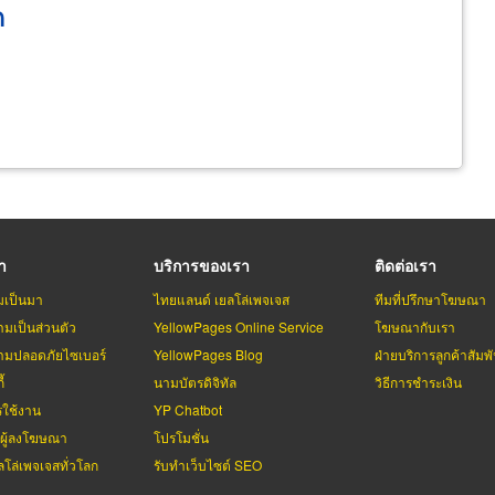
ด
รา
บริการของเรา
ติดต่อเรา
มเป็นมา
ไทยแลนด์ เยลโล่เพจเจส
ทีมที่ปรึกษาโฆษณา
มเป็นส่วนตัว
YellowPages Online Service
โฆษณากับเรา
มปลอดภัยไซเบอร์
YellowPages Blog
ฝ่ายบริการลูกค้าสัมพั
้
นามบัตรดิจิทัล
วิธีการชำระเงิน
รใช้งาน
YP Chatbot
บผู้ลงโฆษณา
โปรโมชั่น
ลโล่เพจเจสทั่วโลก
รับทำเว็บไซต์ SEO