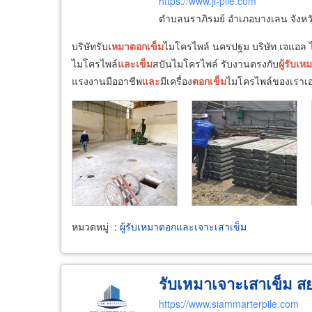
https://www.jl-pile.com
ตำบลนราภิรมย์ อำเภอบางเลน จังห
บริษัทรับ
เหมา
ตอก
เข็ม
ไมโครไพล์ นครปฐม บริษัท เจแอล ไพ
ไมโครไพล์
และ
เข็ม
สปันไมโครไพล์ รับงานตรงกับ
ผู้รับ
เห
แรงงานมืออาชีพ
และ
มีเครื่อง
ตอก
เข็ม
ไมโครไพล์ของเราเอ
หมวดหมู่
:
ผู้รับเหมาตอกและเจาะเสาเข็ม
รับเหมาเจาะเสาเข็ม ส
https://www.siammarterpile.com