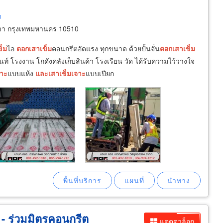
m
า กรุงเทพมหานคร 10510
ข็ม
ไอ
ตอก
เสา
เข็ม
คอนกรีตอัดแรง ทุกขนาด ด้วยปั้นจั่น
ตอก
เสา
เข็ม
์ โรงงาน โกดังคลังเก็บสินค้า โรงเรียน วัด ได้รับความไว้วางใจ
จาะ
แบบแห้ง
และ
เสา
เข็ม
เจาะ
แบบเปียก
- ร่วมมิตรคอนกรีต
แคตตาล็อก