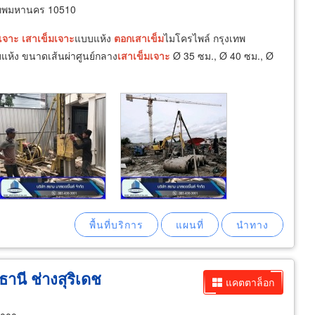
เทพมหานคร 10510
เจาะ
เสา
เข็ม
เจาะ
แบบแห้ง
ตอก
เสา
เข็ม
ไมโครไพล์ กรุงเทพ
แห้ง ขนาดเส้นผ่าศูนย์กลาง
เสา
เข็ม
เจาะ
Ø 35 ซม., Ø 40 ซม., Ø
นี ช่างสุริเดช
แคตตาล็อก