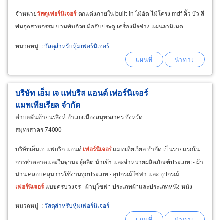
จำหน่าย
วัสดุ
เฟอร์นิเจอร์
-ตกแต่งภายใน built-in ไม้อัด ไม้โครง mdf คิ้ว บัว สี
พ่นอุตสาหกรรม บานพับถ้วย มือจับประตู เครื่องมือช่าง แผ่นลามิเนต
หมวดหมู่
:
วัสดุสำหรับหุ้มเฟอร์นิเจอร์
บริษัท เอ็ม เจ แฟบริส แอนด์ เฟอร์นิเจอร์
แมทเทียเรียล จำกัด
ตำบลพันท้ายนรสิงห์ อำเภอเมืองสมุทรสาคร จังหวัด
สมุทรสาคร 74000
บริษัทเอ็มเจ แฟบริก แอนด์
เฟอร์นิเจอร์
แมทเทียเรียล จำกัด เป็นรายแรกใน
การทำตลาดและในฐานะ ผู้ผลิต นำเข้า และจำหน่ายผลิตภัณฑ์ประเภท: - ผ้า
ม่าน คลอบคลุมการใช้งานทุกประเภท - อุปกรณ์โซฟา และ อุปกรณ์
เฟอร์นิเจอร์
แบบครบวงจร - ผ้าบุโซฟา ประเภทผ้าและประเภทหนัง หนัง
เทียม PU PVC - ผ้าและหนัง PVC
สำหรับ
หุ้ม
เบาะรถยนต์
หมวดหมู่
:
วัสดุสำหรับหุ้มเฟอร์นิเจอร์