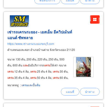
ใหม่จากผู้ผลิต
และ
รอกสลิงไฟฟ้ามือสอง
เช่ารถเครนระยอง - เอสเอ็ม อีควิปเม้นท์
แอนด์ ซัพพลาย
https://www.เช่าเครนระยองชลบุรี.com
ตำบลหนองละลอก อำเภอบ้านค่าย จังหวัดระยอง 21120
ขนาด 130 ตัน, 200 ตัน, 220 ตัน, 250 ตัน, 500
ตัน, 600 ตัน
และ
ยังมีบริการรถ
เครน
ให้เช่า ขนาด
เครน
12 ตัน 4 ล้อ,
เครน
25 ตัน 4 ล้อ,
เครน
30 ตัน,
เครน
35 ตัน 4 ล้อ,
เครน
50 ตัน 4 ล้อ,
เครน
60 ตัน,
เครน
70 ตัน 4 ล้อ,
เครน
70 ตัน 8 ล้อ,
เครน
75 ตัน,
หมวดหมู่
:
เครนและปั้นจั่น
เครน
85 ตัน,
เครน
100 ตัน ติดต่อสอบถามราย
ละเอียด
และ
ราคาได้ตลอด