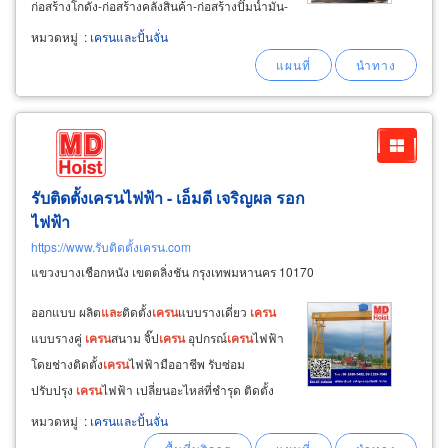
ก่อสร้างโกดัง-ก่อสร้างคลังสินค้า-ก่อสร้างปั๊มน้ำมัน-
ก่อสร้างศูนย์การค้า ให้เช่ารถ
เครน
เล็กขนาด 10
หมวดหมู่
:
เครนและปั้นจั่น
ตัน รถ
เครน
20 ตัน
และ
รถ
เครน
25 ตัน สำหรับงาน
ก่อสร้างอาคาร
รับติดตั้งเครนไฟฟ้า - เอ็มดี เจริญผล รอก
ไฟฟ้า
https://www.รับติดตั้งเครน.com
แขวงบางเชือกหนัง เขตตลิ่งชัน กรุงเทพมหานคร 10170
ออกแบบ ผลิต
และ
ติดตั้ง
เครน
แบบรางเดี่ยว
เครน
แบบรางคู่
เครน
สนาม จิ๊ป
เครน
อุปกรณ์
เครน
ไฟฟ้า
โดยช่างติดตั้ง
เครน
ไฟฟ้ามืออาชีพ รับซ่อม
ปรับปรุง
เครน
ไฟฟ้า เปลี่ยนอะไหล่ที่ชำรุด ติดตั้ง
รอกสลิงไฟฟ้า รอกโซ่ไฟฟ้า hitachi, mitsubishi,
หมวดหมู่
:
เครนและปั้นจั่น
nippon hoist, meiden, kito, speed, abus ทั้งของ