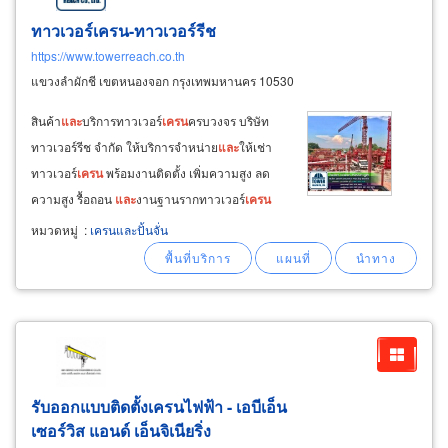
ทาวเวอร์เครน-ทาวเวอร์รีช
https://www.towerreach.co.th
แขวงลำผักชี เขตหนองจอก กรุงเทพมหานคร 10530
สินค้า
และ
บริการทาวเวอร์
เครน
ครบวงจร บริษัท
ทาวเวอร์รีช จำกัด ให้บริการจำหน่าย
และ
ให้เช่า
ทาวเวอร์
เครน
พร้อมงานติดตั้ง เพิ่มความสูง ลด
ความสูง รื้อถอน
และ
งานฐานรากทาวเวอร์
เครน
โดยทีมงานผู้เชี่ยวชาญ รองรับงานก่อสร้างอาคาร
หมวดหมู่
:
เครนและปั้นจั่น
สูง
และ
โครงการขนาดใหญ่ทั่วประเทศ จำหน่าย
และ
ให้เช่าทาวเวอร์
เครน
บูมราบ (trolley jib
รับออกแบบติดตั้งเครนไฟฟ้า - เอบีเอ็น
เซอร์วิส แอนด์ เอ็นจิเนียริ่ง