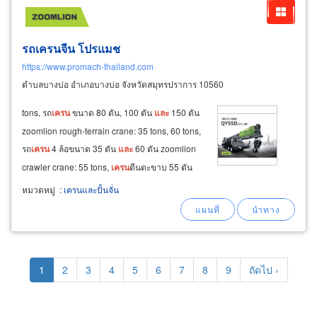
รถเครนจีน โปรแมช
https://www.promach-thailand.com
ตำบลบางบ่อ อำเภอบางบ่อ จังหวัดสมุทรปราการ 10560
tons, รถ
เครน
ขนาด 80 ตัน, 100 ตัน
และ
150 ตัน
zoomlion rough-terrain crane: 35 tons, 60 tons,
รถ
เครน
4 ล้อขนาด 35 ตัน
และ
60 ตัน zoomlion
crawler crane: 55 tons,
เครน
ตีนตะขาบ 55 ตัน
zoomlion all terrain crane: 85 ton, 150 tons, รถ
หมวดหมู่
:
เครนและปั้นจั่น
เครน
ขนาด 85 ตัน
และ
150 ตัน ทาวเวอร์
เครน
zoomlion tower crane:
Pagination
Current
1
Page
2
Page
3
Page
4
Page
5
Page
6
Page
7
Page
8
Page
9
Next
ถัดไป ›
page
page