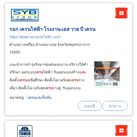
รอก เครนไฟฟ้า โรงงาน-เอส วาย บี เครน
https://www.รอกเครนไฟฟ้า.com
ตำบลบางเพรียง อำเภอบางบ่อ จังหวัดสมุทรปราการ
10550
แนะนำการบำรุงรักษาก่อนส่งมอบงาน บริการให้คำ
ปรึกษา ออกแบบ
เครน
ไฟฟ้า รับออกแบบสร้าง
และ
ติดตั้ง
เครน
เหนือศีรษะ ติดตั้งโอเวอร์เฮด
เครน
ราง
เดี่ยว ติดตั้งโอเวอร์เฮด
เครน
รางคู่ รับออกแบบ
สร้าง
และ
ติดตั้ง
เครน
ขาสูง รับออกแบบสร้าง
และ
หมวดหมู่
:
เครนและปั้นจั่น
ติดตั้ง
เครน
ลูกผสมแบบกึ่งเหนือศีรษะกับ
เครน
ขาสูง
รับออกแบบสร้าง
และ
ติดตั้ง