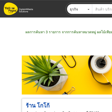
ข้าม
ธุรกิจ
ไป
ยัง
เนื้อหา
หลัก
ผลการค้นหา 3 รายการ จากการค้นหาหมวดหมู่ ผลไม้เทีย
ขายส่ง
ขายปลีก
ผู้ผลิต
ตัวแทนจัดจำห
ร้าน โกโก้