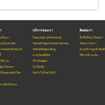
รา
บริการของเรา
ติดต่อเรา
มเป็นมา
ไทยแลนด์ เยลโล่เพจเจส
ทีมที่ปรึกษาโฆษณา
มเป็นส่วนตัว
YellowPages Online Service
โฆษณากับเรา
มปลอดภัยไซเบอร์
YellowPages Blog
ฝ่ายบริการลูกค้าสัมพั
้
นามบัตรดิจิทัล
วิธีการชำระเงิน
รใช้งาน
YP Chatbot
บผู้ลงโฆษณา
โปรโมชั่น
ลโล่เพจเจสทั่วโลก
รับทำเว็บไซต์ SEO
ะเบียนโดเมน