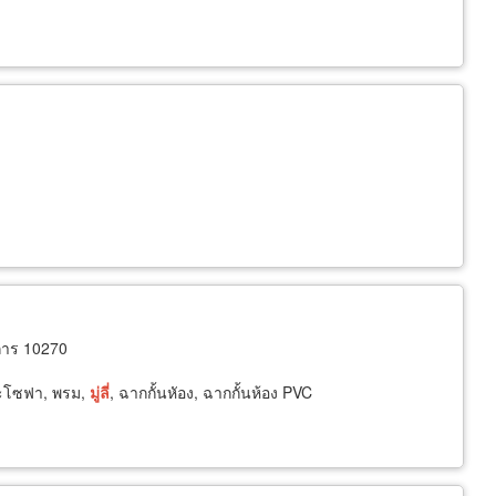
การ 10270
บาะโซฟา, พรม,
มู่ลี่
, ฉากกั้นหัอง, ฉากกั้นห้อง PVC