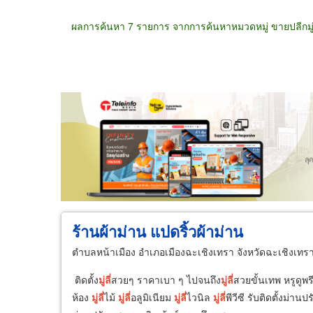
ผลการค้นหา 7 รายการ จากการค้นหาหมวดหมู่ ขายปลีกมู่ล
ขายส่ง
ขายปลีก
ผู้ผลิต
ตัวแทนจัดจำห
ร้านผ้าม่าน แปดริ้วผ้าม่าน
ตำบลหน้าเมือง อำเภอเมืองฉะเชิงเทรา จังหวัดฉะเชิงเทร
ติดตั้ง
มู่ลี่
สวยๆ ราคาเบา ๆ ไปจนถึง
มู่ลี่
สวยขั้นเทพ หรูดูพรี
ห้อง
มู่ลี่
ไม้
มู่ลี่
อลูมิเนียม
มู่ลี่
ไวนิล
มู่ลี่
พีวีซี รับติดตั้งม่