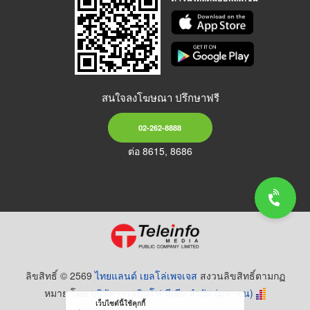
สนใจลงโฆษณา ปรึกษาฟรี
02-262-8888
ต่อ 8615, 8686
ลิขสิทธิ์ © 2569
ไทยแลนด์ เยลโล่เพจเจส
สงวนลิขสิทธิ์ตามกฏ
หมาย โดย
บริษัท เทเลอินโฟ มีเดีย จำกัด (มหาชน)
เว็บไซต์นี้ใช้คุกกี้