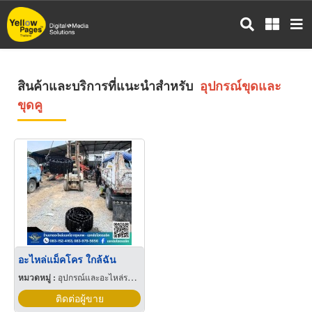
ข้าม
ไป
ยัง
เนื้อหา
หลัก
สินค้าและบริการที่แนะนำสำหรับ
อุปกรณ์ขุดและ
ขุดคู
อะไหล่แม็คโคร ใกล้ฉัน
หมวดหมู่ :
อุปกรณ์และอะไหล่รถแทรกเตอร์
ติดต่อผู้ขาย