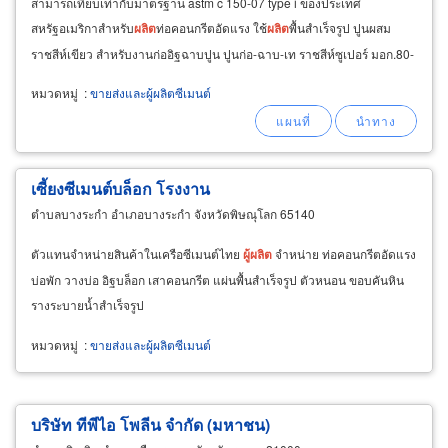
สามารถเทียบเท่ากับมาตรฐาน astm c 150-07 type i ของประเทศ
สหรัฐอเมริกาสำหรับ
ผลิต
ท่อคอนกรีตอัดแรง ใช้
ผลิต
พื้นสำเร็จรูป ปูนผสม
ราชสีห์เขียว สำหรับงานก่ออิฐฉาบปูน ปูนก่อ-ฉาบ-เท ราชสีห์ซูเปอร์ มอก.80-
2550 ปูนซีเมนต์ผสมสูตรใหม่ 40กก.ใช้ผสมเทียบเท่าปูนธรรมดา
หมวดหมู่
:
ขายส่งและผู้ผลิตซีเมนต์
เซี้ยงซีเมนต์บล็อก โรงงาน
ตำบลบางระกำ อำเภอบางระกำ จังหวัดพิษณุโลก 65140
ตัวแทนจำหน่ายสินค้าในเครือซีเมนต์ไทย
ผู้
ผลิต
จำหน่าย ท่อคอนกรีตอัดแรง
บ่อพัก วางบ่อ อิฐบล็อก เสาคอนกรีต แผ่นพื้นสำเร็จรูป ตัวหนอน ขอบคันหิน
รางระบายน้ำสำเร็จรูป
หมวดหมู่
:
ขายส่งและผู้ผลิตซีเมนต์
บริษัท ทีพีไอ โพลีน จำกัด (มหาชน)