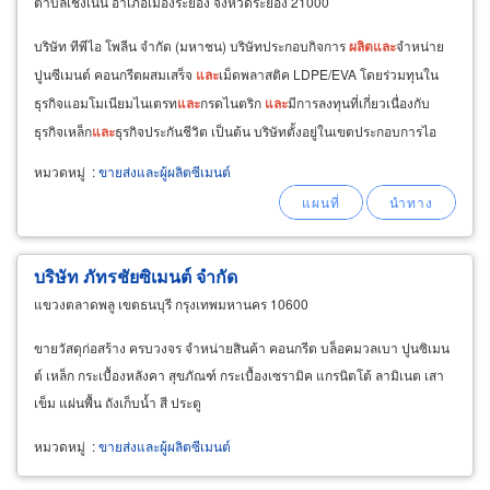
ตำบลเชิงเนิน อำเภอเมืองระยอง จังหวัดระยอง 21000
บริษัท ทีพีไอ โพลีน จำกัด (มหาชน) บริษัทประกอบกิจการ
ผลิต
และ
จำหน่าย
ปูนซีเมนต์ คอนกรีตผสมเสร็จ
และ
เม็ดพลาสติค LDPE/EVA โดยร่วมทุนใน
ธุรกิจแอมโมเนียมไนเตรท
และ
กรดไนตริก
และ
มีการลงทุนที่เกี่ยวเนื่องกับ
ธุรกิจเหล็ก
และ
ธุรกิจประกันชีวิต เป็นต้น บริษัทตั้งอยู่ในเขตประกอบการไอ
อาร์พีซี
หมวดหมู่
:
ขายส่งและผู้ผลิตซีเมนต์
บริษัท ภัทรชัยซิเมนต์ จำกัด
แขวงตลาดพลู เขตธนบุรี กรุงเทพมหานคร 10600
ขายวัสดุก่อสร้าง ครบวงจร จำหน่ายสินค้า คอนกรีต บล็อคมวลเบา ปูนซิเมน
ต์ เหล็ก กระเบื้องหลังคา สุขภัณฑ์ กระเบื้องเซรามิค แกรนิตโต้ ลามิเนต เสา
เข็ม แผ่นพื้น ถังเก็บน้ำ สี ประตู
หมวดหมู่
:
ขายส่งและผู้ผลิตซีเมนต์