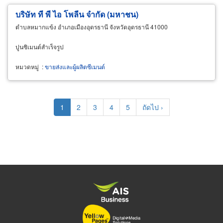
บริษัท ที พี ไอ โพลีน จำกัด (มหาชน)
ตำบลหมากแข้ง อำเภอเมืองอุดรธานี จังหวัดอุดรธานี 41000
ปูนซิเมนต์สำเร็จรูป
หมวดหมู่
:
ขายส่งและผู้ผลิตซีเมนต์
Pagination
Current
1
Page
2
Page
3
Page
4
Page
5
Next
ถัดไป ›
page
page