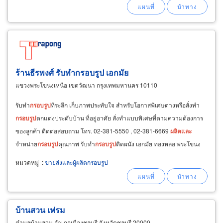
ร้านธีรพงศ์ รับทำกรอบรูป เอกมัย
แขวงพระโขนงเหนือ เขตวัฒนา กรุงเทพมหานคร 10110
รับทำ
กรอบ
รูป
ที่ระลึก เก็บภาพประทับใจ สำหรับโอกาสพิเศษต่างหรือสั่งทำ
กรอบ
รูป
ตกแต่งประดับบ้าน ที่อยู่อาศัย สั่งทำแบบพิเศษที่ตามความต้องการ
ของลูกค้า ติดต่อสอบถาม โทร. 02-381-5550 , 02-381-6669
ผลิต
และ
จำหน่าย
กรอบ
รูป
คุณภาพ รับทำ
กรอบ
รูป
ติดผนัง เอกมัย ทองหล่อ พระโขนง
อ่อนนุช บางจาก สุขุมวิท พระรามที่ 4
หมวดหมู่
:
ขายส่งและผู้ผลิตกรอบรูป
บ้านสวน เฟรม
ตำบลบ้านสวน อำเภอเมืองชลบุรี จังหวัดชลบุรี 20000