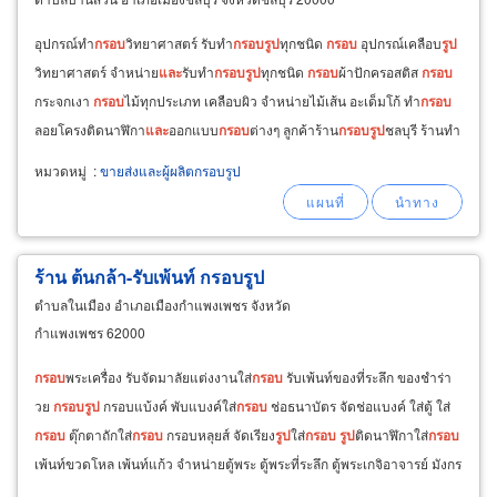
อุปกรณ์ทำ
กรอบ
วิทยาศาสตร์ รับทำ
กรอบ
รูป
ทุกชนิด
กรอบ
อุปกรณ์เคลือบ
รูป
วิทยาศาสตร์ จำหน่าย
และ
รับทำ
กรอบ
รูป
ทุกชนิด
กรอบ
ผ้าปักครอสติส
กรอบ
กระจกเงา
กรอบ
ไม้ทุกประเภท เคลือบผิว จำหน่ายไม้เส้น อะเด็มโก้ ทำ
กรอบ
ลอยโครงติดนาฬิกา
และ
ออกแบบ
กรอบ
ต่างๆ ลูกค้าร้าน
กรอบ
รูป
ชลบุรี ร้านทำ
กรอบ
รูป
บ้านสวน
หมวดหมู่
:
ขายส่งและผู้ผลิตกรอบรูป
ร้าน ต้นกล้า-รับเพ้นท์ กรอบรูป
ตำบลในเมือง อำเภอเมืองกำแพงเพชร จังหวัด
กำแพงเพชร 62000
กรอบ
พระเครื่อง รับจัดมาลัยแต่งงานใส่
กรอบ
รับเพ้นท์ของที่ระลึก ของชำร่า
วย
กรอบ
รูป
กรอบแบ้งค์ พับแบงค์ใส่
กรอบ
ช่อธนาบัตร จัดช่อแบงค์ ใส่ตู้ ใส่
กรอบ
ตุ๊กตาถักใส่
กรอบ
กรอบหลุยส์ จัดเรียง
รูป
ใส่
กรอบ
รูป
ติดนาฬิกาใส่
กรอบ
เพ้นท์ขวดโหล เพ้นท์แก้ว จำหน่ายตู้พระ ตู้พระที่ระลึก ตู้พระเกจิอาจารย์ มังกร
เต่า ปีเซียะ