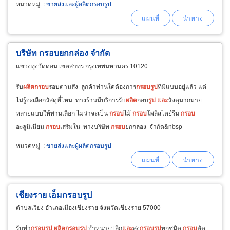
หมวดหมู่
:
ขายส่งและผู้ผลิตกรอบรูป
บริษัท กรอบยกกล่อง จำกัด
แขวงทุ่งวัดดอน เขตสาทร กรุงเทพมหานคร 10120
รับ
ผลิต
กรอบ
รอบตามสั่ง ลูกค้าท่านใดต้องการ
กรอบ
รูป
ที่มีแบบอยู่แล้ว แต่
ไม่รู้จะเลือกวัสดุที่ไหน ทางร้านมีบริการรับ
ผลิต
กอบ
รูป
และ
วัสดุมากมาย
หลายแบบให้ท่านเลือก ไม่ว่าจะเป็น
กรอบ
ไม้
กรอบ
โพลีสไตย์รีน
กรอบ
อะลูมิเนียม
กรอบ
เสริมใน ทางบริษัท
กรอบ
ยกกล่อง จำกัด&nbsp
หมวดหมู่
:
ขายส่งและผู้ผลิตกรอบรูป
เชียงราย เอ็มกรอบรูป
ตำบลเวียง อำเภอเมืองเชียงราย จังหวัดเชียงราย 57000
รับทำ
กรอบ
รูป
ผลิต
กรอบ
รูป
จำหน่ายปลีก
และ
ส่ง
กรอบ
รูป
ทุกชนิด
กรอบ
ตัด