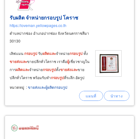
รับผลิต จำหน่ายกรอบรูป โคราช
https://loveman.yellowpages.co.th
ตำบลปากช่อง อำเภอปากช่อง จังหวัดนครราชสีมา
30130
เลิฟแมน
กรอบ
รูป
รับ
ผลิต
และ
จำหน่าย
กรอบ
รูป
ทั้ง
ขายส่ง
และ
ขายปลีกทั่วโคราช เราคือ
ผู้
เชี่ยวชาญใน
การ
ผลิต
และ
จำหน่าย
กรอบ
รูป
ทั้ง
ขายส่ง
และ
ขาย
ปลีกทั่วโคราช พร้อมรับทำ
กรอบ
รูป
ที่ระลึก อัดรูป
กรอบ
ลอยราคาถูก
และ
ทำ
กรอบ
รูป
รับปริญญา เพื่อ
หมวดหมู่
:
ขายส่งและผู้ผลิตกรอบรูป
เก็บภาพประทับใจ หรือใช้เป็นของขวัญในโอกาส
พิเศษต่าง ๆ เช่น ปีใหม่ วันเกิด หรือวันสำคัญอื่น