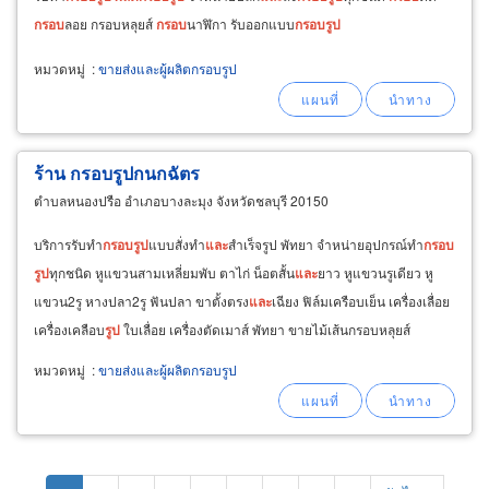
กรอบ
ลอย กรอบหลุยส์
กรอบ
นาฬิกา รับออกแบบ
กรอบ
รูป
หมวดหมู่
:
ขายส่งและผู้ผลิตกรอบรูป
ร้าน กรอบรูปกนกฉัตร
ตำบลหนองปรือ อำเภอบางละมุง จังหวัดชลบุรี 20150
บริการรับทำ
กรอบ
รูป
แบบสั่งทำ
และ
สำเร็จรูป พัทยา จำหน่ายอุปกรณ์ทำ
กรอบ
รูป
ทุกชนิด หูแขวนสามเหลี่ยมพับ ตาไก่ น็อตสั้น
และ
ยาว หูแขวนรูเดียว หู
แขวน2รู หางปลา2รู ฟันปลา ขาตั้งตรง
และ
เฉียง ฟิล์มเครือบเย็น เครื่องเลื่อย
เครื่องเคลือบ
รูป
ใบเลื่อย เครื่องตัดเมาส์ พัทยา ขายไม้เส้นกรอบหลุยส์
พลาสติกเส้น ไม้เส้น
กรอบ
รูปอลูมิเนียม
หมวดหมู่
:
ขายส่งและผู้ผลิตกรอบรูป
Pagination