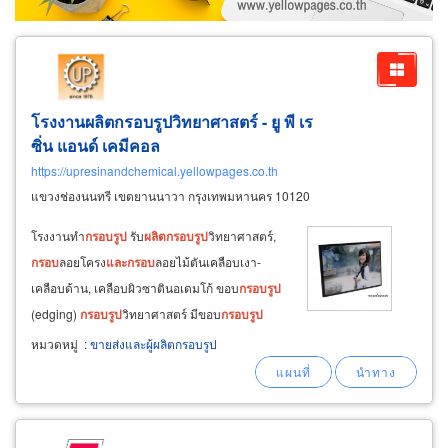
โรงงานผลิตกรอบรูปวิทยาศาสตร์ - ยู พี เร
ซิ่น แอนด์ เคมีคอล
https://upresinandchemical.yellowpages.co.th
แขวงช่องนนทรี เขตยานนาวา กรุงเทพมหานคร 10120
โรงงานทำ
กรอบ
รูป
รับ
ผลิต
กรอบ
รูป
วิทยาศาสตร์,
กรอบ
ลอยโครง
และ
กรอบ
ลอยไม้ตันเคลือบเงา-
เคลือบด้าน, เคลือบผิวซาตินอเดมโก้ ขอบ
กรอบ
รูป
(edging)
กรอบ
รูป
วิทยาศาสตร์ มีขอบ
กรอบ
รูป
หลากหลาย เช่น ขอบขาว, ขอบดำ, ขอบลายไม้,
หมวดหมู่
:
ขายส่งและผู้ผลิตกรอบรูป
ขอบทอง การตกแต่งขอบ
กรอบ
รูป
สีขาว, สีทอง, สี
ลายไม้, สีดำ โดยใช้วิธีการเซาะร่อง
และ
เคลือบด้วย
ฟอยล์