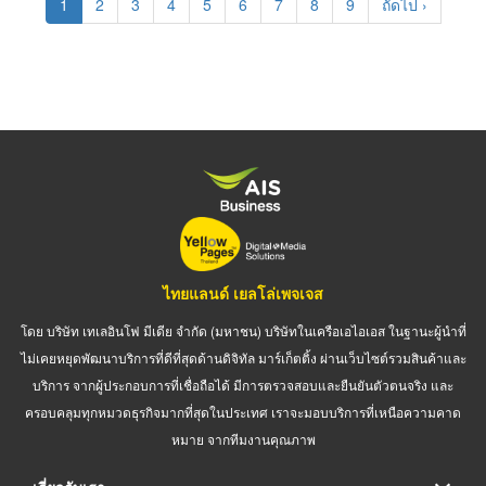
Current
1
Page
2
Page
3
Page
4
Page
5
Page
6
Page
7
Page
8
Page
9
Next
ถัดไป ›
page
page
ไทยแลนด์ เยลโล่เพจเจส
โดย บริษัท เทเลอินโฟ มีเดีย จำกัด (มหาชน) บริษัทในเครือเอไอเอส ในฐานะผู้นำที่
ไม่เคยหยุดพัฒนาบริการที่ดีที่สุดด้านดิจิทัล มาร์เก็ตติ้ง ผ่านเว็บไซต์รวมสินค้าและ
บริการ จากผู้ประกอบการที่เชื่อถือได้ มีการตรวจสอบและยืนยันตัวตนจริง และ
ครอบคลุมทุกหมวดธุรกิจมากที่สุดในประเทศ เราจะมอบบริการที่เหนือความคาด
หมาย จากทีมงานคุณภาพ