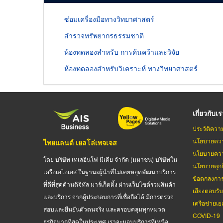
ซ่อมเครื่องมือทางวิทยาศาสตร์
สำรวจทรัพยากรธรรมชาติ
ห้องทดลองสำหรับ การค้นคว้าและวิจัย
ห้องทดลองสำหรับวิเคราะห์ ทางวิทยาศาสตร์
เกี่ยวกับเ
ประวัติควา
นโยบายควา
ไทยแลนด์ เยลโล่เพจเจส
นโยบายควา
โดย บริษัท เทเลอินโฟ มีเดีย จำกัด (มหาชน) บริษัทใน
นโยบายคุกกี
เครือเอไอเอส ในฐานะผู้นำที่ไม่เคยหยุดพัฒนาบริการ
ข้อตกลงกา
ที่ดีที่สุดด้านดิจิทัล มาร์เก็ตติ้ง ผ่านเว็บไซต์รวมสินค้า
เสียงตอบรั
และบริการ จากผู้ประกอบการที่เชื่อถือได้ มีการตรวจ
เครือข่ายเย
สอบและยืนยันตัวตนจริง และครอบคลุมทุกหมวด
COVID-19
ธุรกิจมากที่สุดในประเทศ เราจะมอบบริการที่เหนือ