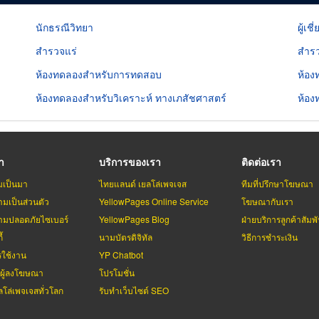
นักธรณีวิทยา
ผู้เช
สำรวจแร่
สำรว
ห้องทดลองสำหรับการทดสอบ
ห้อง
ห้องทดลองสำหรับวิเคราะห์ ทางเภสัชศาสตร์
ห้อง
รา
บริการของเรา
ติดต่อเรา
มเป็นมา
ไทยแลนด์ เยลโล่เพจเจส
ทีมที่ปรึกษาโฆษณา
มเป็นส่วนตัว
YellowPages Online Service
โฆษณากับเรา
มปลอดภัยไซเบอร์
YellowPages Blog
ฝ่ายบริการลูกค้าสัมพั
้
นามบัตรดิจิทัล
วิธีการชำระเงิน
รใช้งาน
YP Chatbot
บผู้ลงโฆษณา
โปรโมชั่น
ลโล่เพจเจสทั่วโลก
รับทำเว็บไซต์ SEO