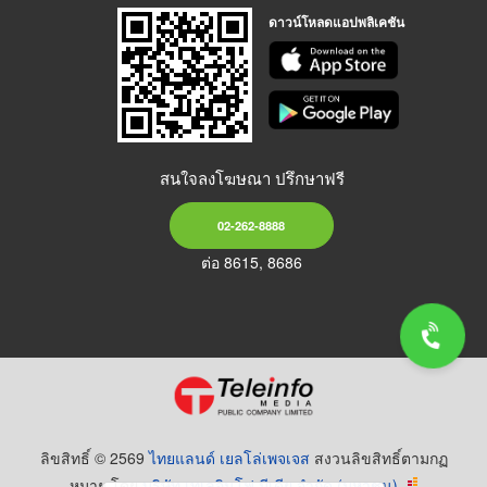
ดาวน์โหลดแอปพลิเคชัน
สนใจลงโฆษณา ปรึกษาฟรี
02-262-8888
ต่อ 8615, 8686
ลิขสิทธิ์ © 2569
ไทยแลนด์ เยลโล่เพจเจส
สงวนลิขสิทธิ์ตามกฏ
หมาย โดย
บริษัท เทเลอินโฟ มีเดีย จำกัด (มหาชน)