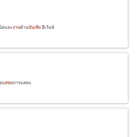
นิดและ
งาน
ด้าน
บันเทิง
อีเว้นท์
ียน
สอน
การแสดง