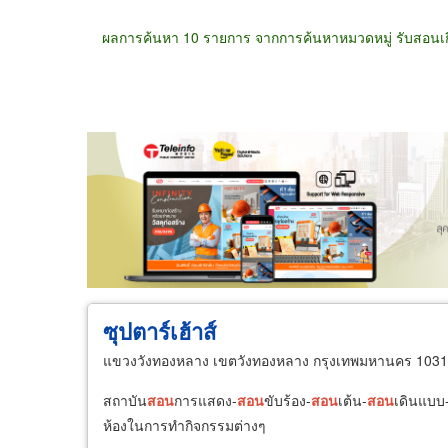
ผลการค้นหา 10 รายการ จากการค้นหาหมวดหมู่ รับสอนเกี
ขายส่ง
ขายปลีก
ผู้ผลิต
ตัวแทนจัดจำห
ซุปตาร์เฮ้าส์
แขวงวังทองหลาง เขตวังทองหลาง กรุงเทพมหานคร 103
สถาบัน
สอน
การแสดง-
สอน
ขับร้อง-
สอน
เต้น-
สอน
เดินแบบ
ห้องในการทำกิจกรรมต่างๆ