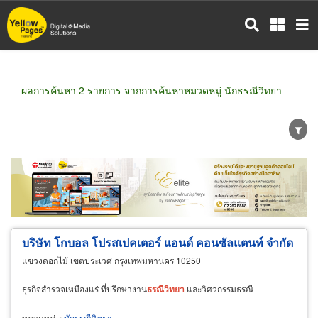
ข้าม
ไป
ยัง
เนื้อหา
หลัก
ผลการค้นหา 2 รายการ จากการค้นหาหมวดหมู่ นักธรณีวิทยา
ขายส่ง
ขายปลีก
ผู้ผลิต
ตัวแทนจัดจำหน่าย
ผู้ส่งออก/นำเข้า
ธุรกิจบริการ
บริษัท โกบอล โปรสเปคเตอร์ แอนด์ คอนซัลแตนท์ จำกัด
แขวงดอกไม้ เขตประเวศ กรุงเทพมหานคร 10250
ธุรกิจสำรวจเหมืองแร่ ที่ปรึกษางาน
ธรณีวิทยา
และวิศวกรรมธรณี
หมวดหมู่
:
นักธรณีวิทยา