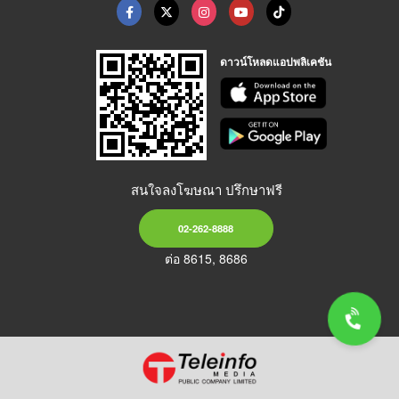
ดาวน์โหลดแอปพลิเคชัน
สนใจลงโฆษณา ปรึกษาฟรี
02-262-8888
ต่อ 8615, 8686