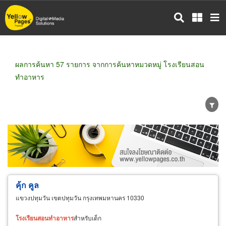
ข้าม
ไป
ยัง
เนื้อหา
หลัก
ผลการค้นหา 57 รายการ จากการค้นหาหมวดหมู่ โรงเรียนสอน
ทำอาหาร
ขายส่ง
ขายปลีก
ผู้ผลิต
ตัวแทนจัดจำหน่าย
ผู้ส่งออก/นำเข้า
ธุรกิจบริการ
คุ้ก คูล
แขวงปทุมวัน เขตปทุมวัน กรุงเทพมหานคร 10330
โรงเรียน
สอน
ทำ
อาหาร
สำหรับเด็ก