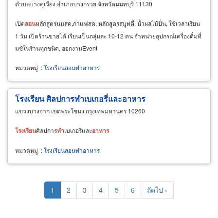
ตำบลบางคูเวียง อำเภอบางกรวย จังหวัดนนทบุรี 11130
เปิด
สอน
หลักสูตรนมสด,กาแฟสด, หลักสูตรสมูทตี้, น้ำผลไม้ปั่น, ใช้เวลาเรียน
1 วัน เปิดร้านขายได้ เรียนเป็นกลุ่มละ 10-12 คน จำหน่ายอุปกรณ์เครื่องดื่มที่
มช้ในร้านทุกชนิด, ออกงานEvent
หมวดหมู่
:
โรงเรียนสอนทำอาหาร
โรงเรียน ศิลปการทำเบเกอรี่และอาหาร
แขวงบางจาก เขตพระโขนง กรุงเทพมหานคร 10260
โรงเรียน
ศิลปการ
ทำ
เบเกอรี่และ
อาหาร
หมวดหมู่
:
โรงเรียนสอนทำอาหาร
Pagination
Current
1
Page
2
Page
3
Page
4
Page
5
Page
6
Next
ถัดไป ›
page
page