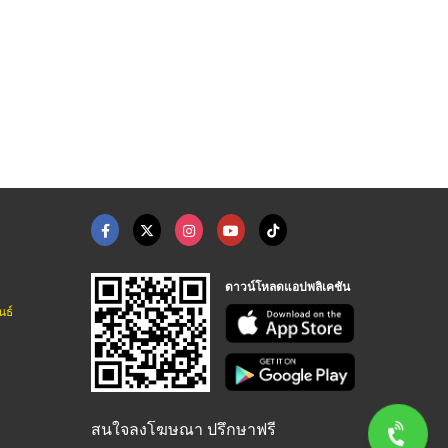
ดาวน์โหลดแอปพลิเคชัน
นธ์
สนใจลงโฆษณา ปรึกษาฟรี