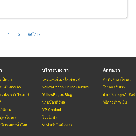
age
Page
4
Page
5
Next
ถัดไป ›
page
รา
บริการของเรา
ติดต่อเรา
มเป็นมา
ไทยแลนด์ เยลโล่เพจเจส
ทีมที่ปรึกษาโฆษณา
มเป็นส่วนตัว
YellowPages Online Service
โฆษณากับเรา
มปลอดภัยไซเบอร์
YellowPages Blog
ฝ่ายบริการลูกค้าสัมพั
้
นามบัตรดิจิทัล
วิธีการชำระเงิน
รใช้งาน
YP Chatbot
บผู้ลงโฆษณา
โปรโมชั่น
ลโล่เพจเจสทั่วโลก
รับทำเว็บไซต์ SEO