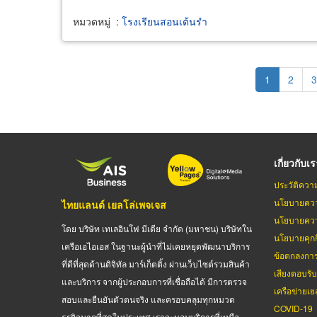
หมวดหมู่
:
โรงเรียนสอนเต้นรำ
Pagination
Current
1
Page
2
P
3
page
เกี่ยวกับเ
ประวัติควา
นโยบายควา
ไทยแลนด์ เยลโล่เพจเจส
นโยบายควา
โดย บริษัท เทเลอินโฟ มีเดีย จำกัด (มหาชน) บริษัทใน
นโยบายคุกกี
เครือเอไอเอส ในฐานะผู้นำที่ไม่เคยหยุดพัฒนาบริการ
ข้อตกลงกา
ที่ดีที่สุดด้านดิจิทัล มาร์เก็ตติ้ง ผ่านเว็บไซต์รวมสินค้า
เสียงตอบรั
และบริการ จากผู้ประกอบการที่เชื่อถือได้ มีการตรวจ
เครือข่ายเย
สอบและยืนยันตัวตนจริง และครอบคลุมทุกหมวด
COVID-19
ธุรกิจมากที่สุดในประเทศ เราจะมอบบริการที่เหนือ