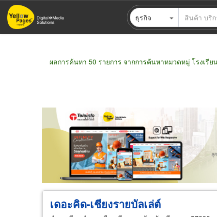
ข้าม
ธุรกิจ
ไป
ยัง
เนื้อหา
หลัก
ผลการค้นหา 50 รายการ จากการค้นหาหมวดหมู่ โรงเรีย
ขายส่ง
ขายปลีก
ผู้ผลิต
ตัวแทนจัดจำห
เดอะคิด-เชียงรายบัลเล่ต์