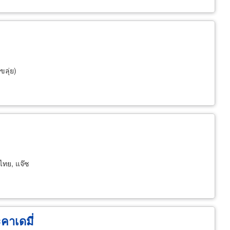
ขลุ่ย)
ไทย, แจ๊ซ
คาเดมี่