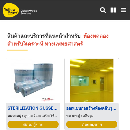
ข้าม
ไป
ยัง
เนื้อหา
หลัก
สินค้าและบริการที่แนะนำสำหรับ
ห้องทดลอง
สำหรับวิเคราะห์ ทางแพทยศาสตร์
STERILIZATION GUSSETED ROLL
ออกแบบก่อสร้างห้องคลีนรูม Class1,000
หมวดหมู่ :
อุปกรณ์และเครื่องใช้แพทย์และศัลยแพทย์
หมวดหมู่ :
คลีนรูม
ติดต่อผู้ขาย
ติดต่อผู้ขาย