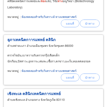
คลินิคเทคนิคการแพทย์และ
ห้อง
แล็ป, วิจัย
ทาง
อณูวิทยา (Biotechnology
Laboratory)
หมวดหมู่
:
ห้องทดลองสำหรับวิเคราะห์ ทางแพทยศาสตร์
ยุภาเทคนิคกาารแพทย์ คลินิก
ตำบลท่าตะเภา อำเภอเมืองชุมพร จังหวัดชุมพร 86000
ตรวจไขมัน,เบาหวานรับตรวจกรุ๊ปเลือดเด็ก
นักเรียน,ปัสสาวะ,อุจจาระ,เสมหะ,เชื้อรา,ตกขาว,มะเร็ง,คอเลสเตอรอล
หมวดหมู่
:
ห้องทดลองสำหรับวิเคราะห์ ทางแพทยศาสตร์
เชิงทะเล คลินิกเทคนิคการแพทย์
ตำบลเชิงทะเล อำเภอถลาง จังหวัดภูเก็ต 83110