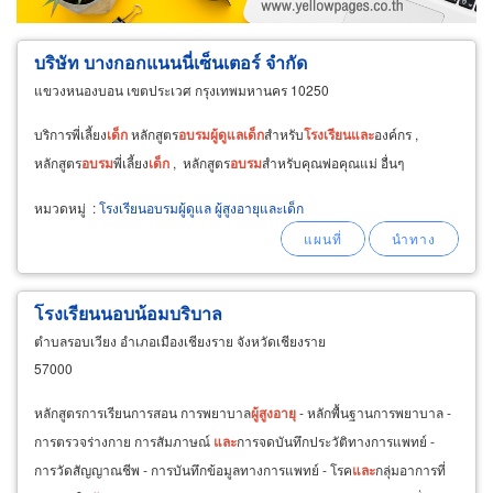
บริษัท บางกอกแนนนี่เซ็นเตอร์ จำกัด
แขวงหนองบอน เขตประเวศ กรุงเทพมหานคร 10250
บริการพี่เลี้ยง
เด็ก
หลักสูตร
อบรม
ผู้
ดูแล
เด็ก
สำหรับ
โรงเรียน
และ
องค์กร ,
หลักสูตร
อบรม
พี่เลี้ยง
เด็ก
, หลักสูตร
อบรม
สำหรับคุณพ่อคุณแม่ อื่นๆ
หมวดหมู่
:
โรงเรียนอบรมผู้ดูแล ผู้สูงอายุและเด็ก
โรงเรียนนอบน้อมบริบาล
ตำบลรอบเวียง อำเภอเมืองเชียงราย จังหวัดเชียงราย
57000
หลักสูตรการเรียนการสอน การพยาบาล
ผู้
สูง
อายุ
- หลักพื้นฐานการพยาบาล -
การตรวจร่างกาย การสัมภาษณ์
และ
การจดบันทึกประวัติทางการแพทย์ -
การวัดสัญญาณชีพ - การบันทึกข้อมูลทางการแพทย์ - โรค
และ
กลุ่มอาการที่