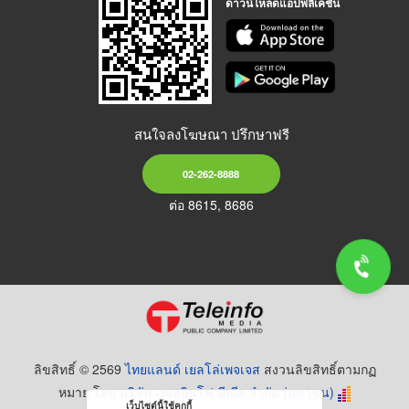
ดาวน์โหลดแอปพลิเคชัน
สนใจลงโฆษณา ปรึกษาฟรี
02-262-8888
ต่อ 8615, 8686
ลิขสิทธิ์ © 2569
ไทยแลนด์ เยลโล่เพจเจส
สงวนลิขสิทธิ์ตามกฏ
หมาย โดย
บริษัท เทเลอินโฟ มีเดีย จำกัด (มหาชน)
เว็บไซต์นี้ใช้คุกกี้