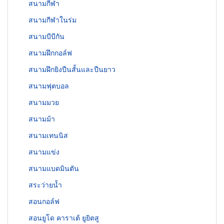
สนามกีฬา
สนามกีฬาในร่ม
สนามบีบีกัน
สนามฝึกกอล์ฟ
สนามฝึกยิงปืนสั้นและปืนยาว
สนามฟุตบอล
สนามมวย
สนามม้า
สนามเทนนิส
สนามแข่ง
สนามแบดมินตัน
สระว่ายน้ำ
สอนกอล์ฟ
สอนยูโด คาราเต้ ยูยิตสู